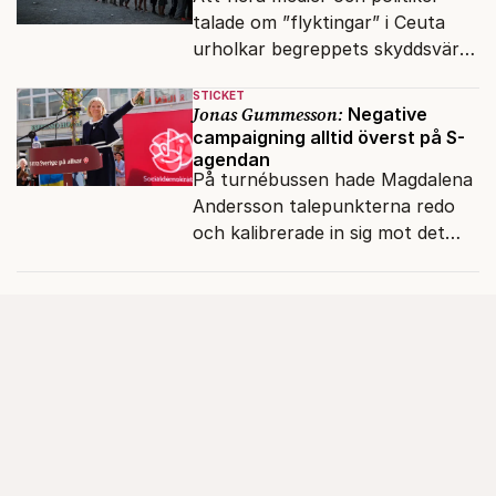
talade om ”flyktingar” i Ceuta
urholkar begreppets skyddsvärde
för dem som faktiskt flyr krig
STICKET
och förföljelse.
Jonas Gummesson:
Negative
campaigning alltid överst på S-
agendan
På turnébussen hade Magdalena
Andersson talepunkterna redo
och kalibrerade in sig mot det
verkliga bytet som en målstyrd
robot.