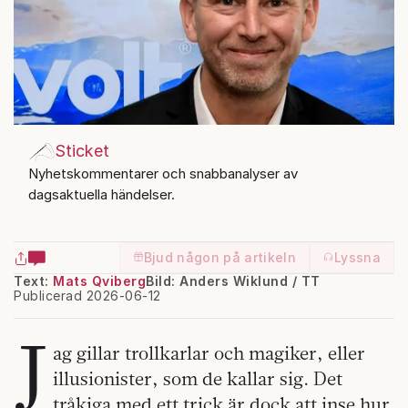
Sticket
Nyhetskommentarer och snabbanalyser av
dagsaktuella händelser.
Bjud någon på artikeln
Lyssna
Text:
Mats Qviberg
Bild: Anders Wiklund / TT
Publicerad 2026-06-12
J
ag gillar trollkarlar och magiker, eller
illusionister, som de kallar sig. Det
tråkiga med ett trick är dock att inse hur