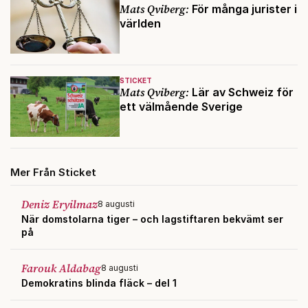
Mats Qviberg:
För många jurister i
världen
STICKET
Mats Qviberg:
Lär av Schweiz för
ett välmående Sverige
Mer Från Sticket
Deniz Eryilmaz
8 augusti
När domstolarna tiger – och lagstiftaren bekvämt ser
på
Farouk Aldabag
8 augusti
Demokratins blinda fläck – del 1