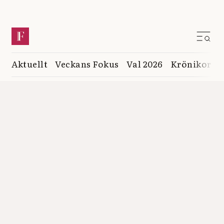
Aktuellt
Veckans Fokus
Val 2026
Krönikor
K