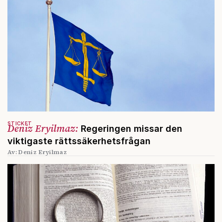
STICKET
Deniz Eryilmaz:
Regeringen missar den
viktigaste rättssäkerhetsfrågan
Av: Deniz Eryilmaz