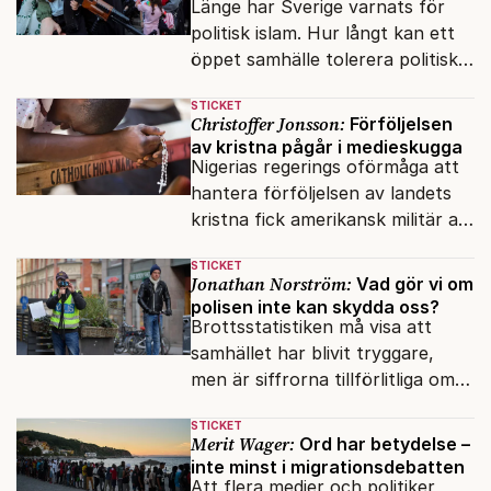
Länge har Sverige varnats för
politisk islam. Hur långt kan ett
öppet samhälle tolerera politiska
rörelser som vill förändra det
STICKET
inifrån?
Christoffer Jonsson:
Förföljelsen
av kristna pågår i medieskugga
Nigerias regerings oförmåga att
hantera förföljelsen av landets
kristna fick amerikansk militär att
genomfört flera luftattacker mot
STICKET
milisen.
Jonathan Norström:
Vad gör vi om
polisen inte kan skydda oss?
Brottsstatistiken må visa att
samhället har blivit tryggare,
men är siffrorna tillförlitliga om
många inte ser meningen i att
STICKET
anmäla brott?
Merit Wager:
Ord har betydelse –
inte minst i migrationsdebatten
Att flera medier och politiker