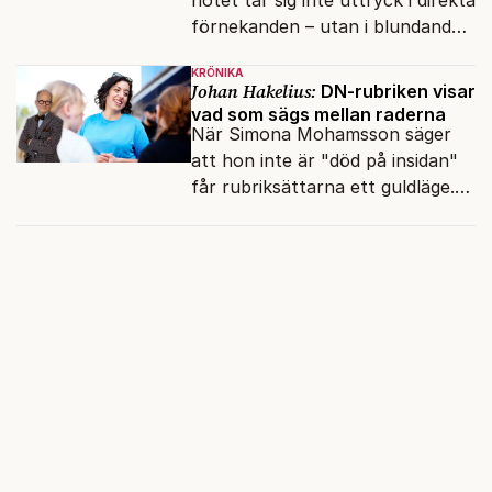
hotet tar sig inte uttryck i direkta
förnekanden – utan i blundandet
och den återkommande
KRÖNIKA
fokusförflyttningen.
Johan Hakelius:
DN-rubriken visar
vad som sägs mellan raderna
När Simona Mohamsson säger
att hon inte är "död på insidan"
får rubriksättarna ett guldläge.
Med små signaler blinkar man i
moraliskt samförstånd till
läsarna.