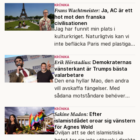
KRÖNIKA
Frans Wachtmeister:
Ja, AC är ett
hot mot den franska
civilisationen
Jag har funnit min plats i
kulturkriget. Naturligtvis kan vi
inte befläcka Paris med plastiga
klossar från Panasonic.
KRÖNIKA
Erik Hörstadius:
Demokraternas
vänsterkant är Trumps bästa
valarbetare
Den ena hyllar Mao, den andra
vill avskaffa fängelser. Med
sådana motståndare behöver
presidenten knappt några
KRÖNIKA
vänner.
Sakine Madon:
Efter
islamistdådet oroar sig vänstern
för Agnes Wold
Oviljan att se det islamistiska