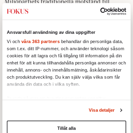
Miljöpartiets traditionella motstånd till
globalisering och marknadens tekniska
innovationer.
Globala problem kräver
globala lösningar.
Ansvarsfull användning av dina uppgifter
Men en grön planekonomi i diktatorsregim
Vi och
våra 363 partners
behandlar din personliga data,
känns varken rimlig eller lockande. Frihet är
som t.ex. ditt IP-nummer, och använder teknologi såsom
avgörande om vi vill att nationer, företag och
cookies för att lagra och få tillgång till information på din
enhet för att kunna tillhandahålla personliga annonser och
individer ska ta sitt ansvar. Det må låta
innehåll, annons- och innehållsmätning, åskådarinsikter
präktigt men det är just här, i hur vi förhåller
och produktutveckling. Du kan själv välja vilka som får
oss till vårt personliga ansvar som framtiden
använda din data och i vilka syften.
avgörs. Därför är det viktigt att vi behåller
makten över hur vi röstar och lever. Ofta är
Ta reda på mer om hur dina personliga uppgifter
det dock från vänster som uppmaningar om
behandlas och ställ in dina preferenser i
detaljsektionen
.
Visa detaljer
Du kan ändra eller dra tillbaka ditt samtycke när som
det individuella ansvaret kommer, medan
helst från cookie-förklaringen.
högern lovordar företag som ska arbeta för att
Tillåt alla
skapa hållbara lösningar.