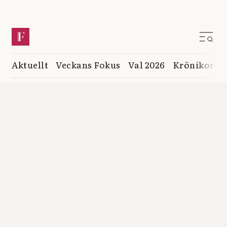
Aktuellt
Veckans Fokus
Val 2026
Krönikor
K