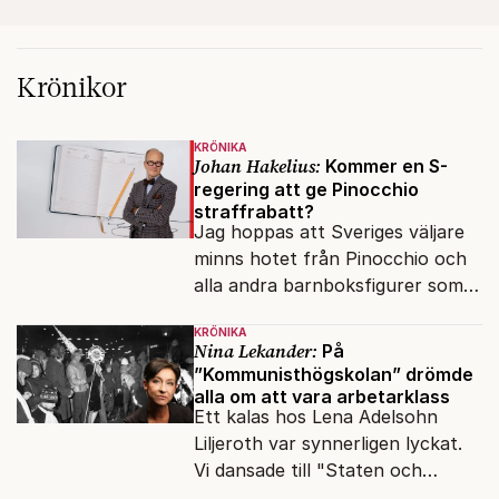
Krönikor
KRÖNIKA
Johan Hakelius:
Kommer en S-
regering att ge Pinocchio
straffrabatt?
Jag hoppas att Sveriges väljare
minns hotet från Pinocchio och
alla andra barnboksfigurer som
snart befrias från hämmande
KRÖNIKA
upphovsrätt.
Nina Lekander:
På
”Kommunisthögskolan” drömde
alla om att vara arbetarklass
Ett kalas hos Lena Adelsohn
Liljeroth var synnerligen lyckat.
Vi dansade till "Staten och
kapitalet", Ebba Gröns version.