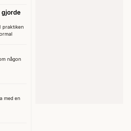
 gjorde
I praktiken
normal
som någon
ra med en