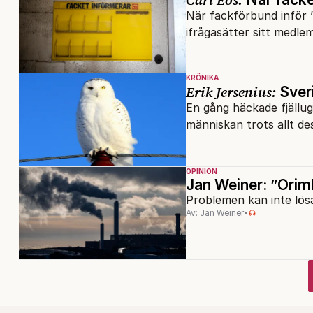
När fackförbund inför 
ifrågasätter sitt medl
KRÖNIKA
Erik Jersenius:
Sveri
En gång häckade fjällu
människan trots allt de
OPINION
Jan Weiner: ”Orim
Problemen kan inte lös
Av: Jan Weiner
•