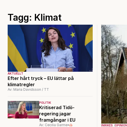
Tagg: Klimat
AKTUELLT
Efter hårt tryck – EU lättar på
klimatregler
Av: Maria Davidsson / TT
POLITIK
Kritiserad Tidö-
regering jagar
framgångar i EU
Av: Cecilia Garme
•
INRIKES
OPINIO