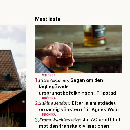
Mest lästa
STICKET
1.
Bitte Assarmo:
Sagan om den
lågbegåvade
ursprungsbefolkningen i Filipstad
KRÖNIKA
2.
Sakine Madon:
Efter islamistdådet
oroar sig vänstern för Agnes Wold
KRÖNIKA
3.
Frans Wachtmeister:
Ja, AC är ett hot
mot den franska civilisationen