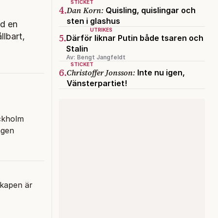
STICKET
4.
Dan Korn:
Quisling, quislingar och
sten i glashus
ed en
UTRIKES
5.
llbart,
Därför liknar Putin både tsaren och
Stalin
Av: Bengt Jangfeldt
STICKET
6.
Christoffer Jonsson:
Inte nu igen,
Vänsterpartiet!
ckholm
ngen
skapen är