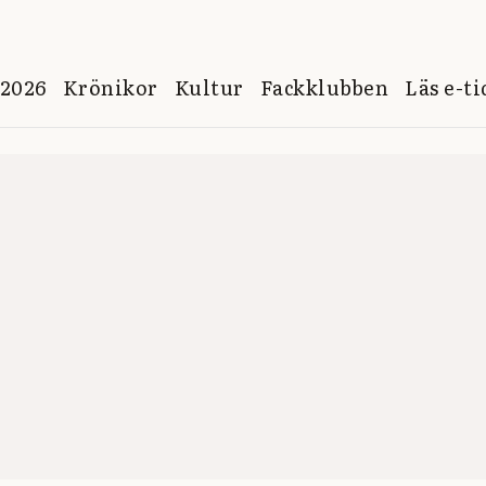
 2026
Krönikor
Kultur
Fackklubben
Läs e-t