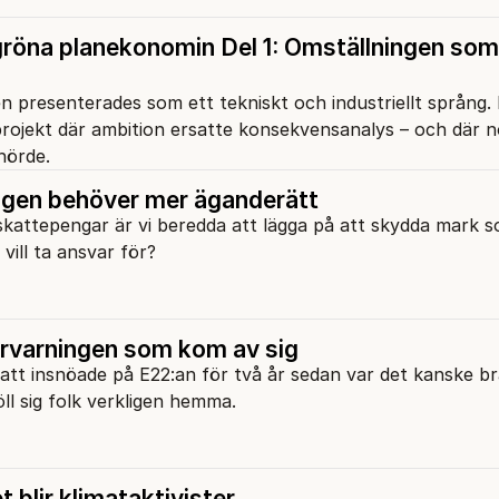
röna planekonomin Del 1: Omställningen som
 presenterades som ett tekniskt och industriellt språng. 
projekt där ambition ersatte konsekvensanalys – och där 
hörde.
gen behöver mer äganderätt
kattepengar är vi beredda att lägga på att skydda mark 
vill ta ansvar för?
varningen som kom av sig
satt insnöade på E22:an för två år sedan var det kanske b
öll sig folk verkligen hemma.
 blir klimataktivister