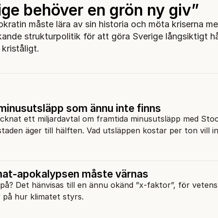
ige behöver en grön ny giv”
kratin måste lära av sin historia och möta kriserna m
ande strukturpolitik för att göra Sverige långsiktigt hå
kriståligt.
inusutsläpp som ännu inte finns
cknat ett miljardavtal om framtida minusutsläpp med Sto
taden äger till hälften. Vad utsläppen kostar per ton vill i
mat-apokalypsen måste värnas
på? Det hänvisas till en ännu okänd ”x-faktor”, för veten
r på hur klimatet styrs.