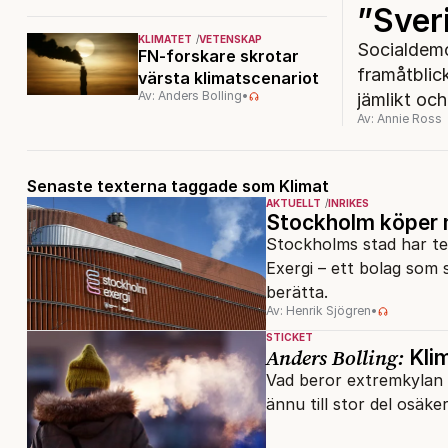
”Sver
KLIMATET
VETENSKAP
Socialdemo
FN-forskare skrotar
framåtblick
värsta klimatscenariot
Av: Anders Bolling
•
jämlikt och 
Av: Annie Ross
Senaste texterna taggade som Klimat
AKTUELLT
INRIKES
Stockholm köper m
Stockholms stad har te
Exergi – ett bolag som s
berätta.
Av: Henrik Sjögren
•
STICKET
Anders Bolling:
Kli
Vad beror extremkylan 
ännu till stor del osäke