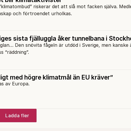
”klimatombud” riskerar det att slå mot facken själva. Me
emskap och förtroendet urholkas.
ges sista fjälluggla åker tunnelbana i Stoc
gglan… Den snövita fågeln är utdöd i Sverige, men kanske 
ss “räddning”.
ligt med högre klimatmål än EU kräver”
as av Europa.
Ladda fler