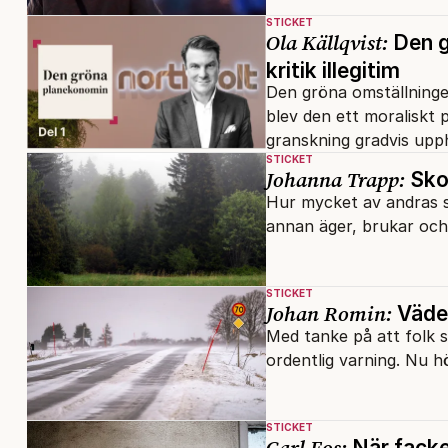
STICKET
Ola Källqvist:
Den g
kritik illegitim
Den gröna omställningen
blev den ett moraliskt 
granskning gradvis upp
STICKET
Johanna Trapp:
Sko
Hur mycket av andras s
annan äger, brukar och 
STICKET
Johan Romin:
Väder
Med tanke på att folk 
ordentlig varning. Nu h
STICKET
Carl Eos:
När facket