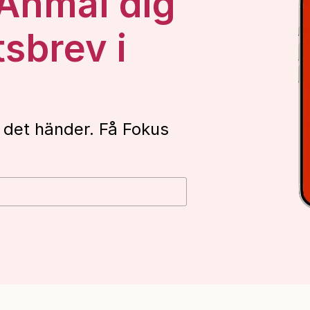
 Anmäl dig
tsbrev i
 det händer. Få Fokus