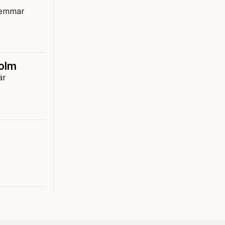
dlemmar
kholm
är