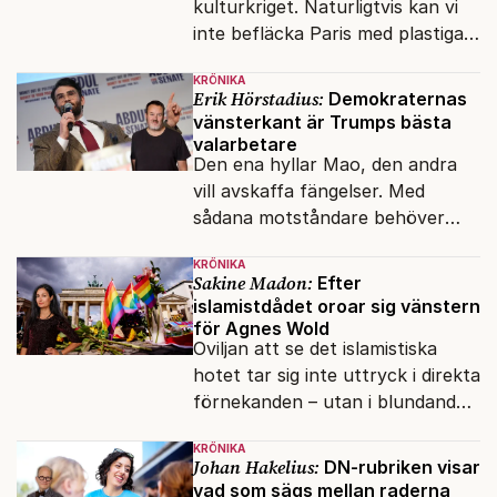
kulturkriget. Naturligtvis kan vi
inte befläcka Paris med plastiga
klossar från Panasonic.
KRÖNIKA
Erik Hörstadius:
Demokraternas
vänsterkant är Trumps bästa
valarbetare
Den ena hyllar Mao, den andra
vill avskaffa fängelser. Med
sådana motståndare behöver
presidenten knappt några
KRÖNIKA
vänner.
Sakine Madon:
Efter
islamistdådet oroar sig vänstern
för Agnes Wold
Oviljan att se det islamistiska
hotet tar sig inte uttryck i direkta
förnekanden – utan i blundandet
och den återkommande
KRÖNIKA
fokusförflyttningen.
Johan Hakelius:
DN-rubriken visar
vad som sägs mellan raderna