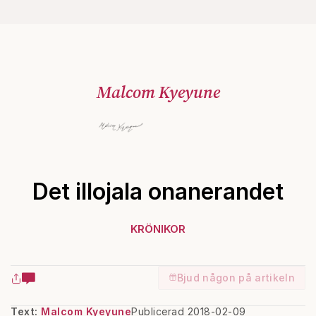
Malcom Kyeyune
Det illojala onanerandet
KRÖNIKOR
Bjud någon på artikeln
Text:
Malcom Kyeyune
Publicerad 2018-02-09