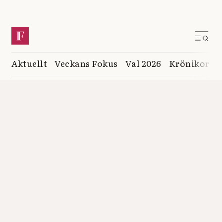
Aktuellt
Veckans Fokus
Val 2026
Krönikor
K