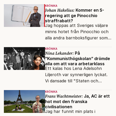
KRÖNIKA
Johan Hakelius:
Kommer en S-
regering att ge Pinocchio
straffrabatt?
Jag hoppas att Sveriges väljare
minns hotet från Pinocchio och
alla andra barnboksfigurer som
snart befrias från hämmande
KRÖNIKA
upphovsrätt.
Nina Lekander:
På
”Kommunisthögskolan” drömde
alla om att vara arbetarklass
Ett kalas hos Lena Adelsohn
Liljeroth var synnerligen lyckat.
Vi dansade till "Staten och
kapitalet", Ebba Gröns version.
KRÖNIKA
Frans Wachtmeister:
Ja, AC är ett
hot mot den franska
civilisationen
Jag har funnit min plats i