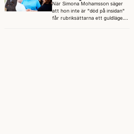
När Simona Mohamsson säger
att hon inte är "död på insidan"
får rubriksättarna ett guldläge.
Med små signaler blinkar man i
moraliskt samförstånd till
läsarna.