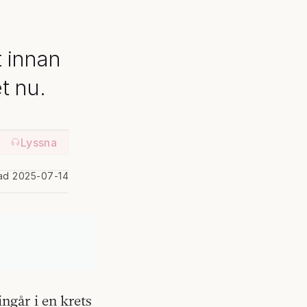
n
t innan
t nu.
Lyssna
rad 2025-07-14
ingår i en krets