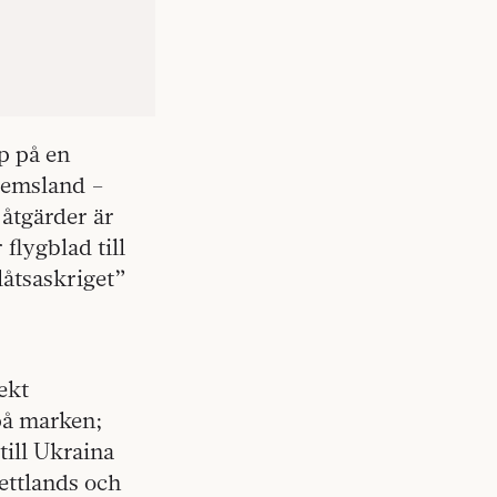
p på en
dlemsland –
 åtgärder är
 flygblad till
låtsaskriget”
ekt
på marken;
till Ukraina
Lettlands och