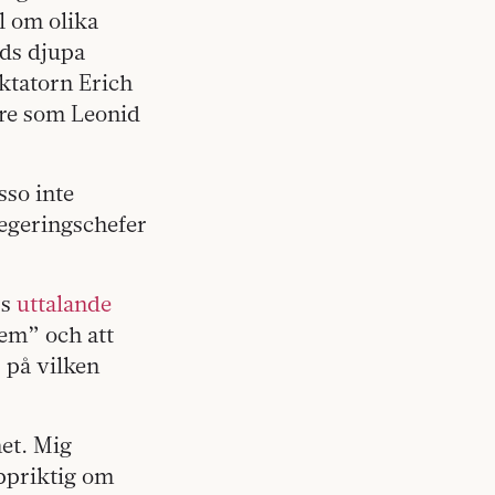
l om olika
nds djupa
iktatorn Erich
are som Leonid
sso inte
regeringschefer
ps
uttalande
fem” och att
 på vilken
et. Mig
uppriktig om