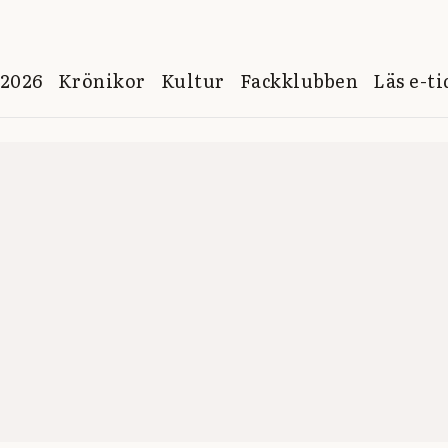
 2026
Krönikor
Kultur
Fackklubben
Läs e-t