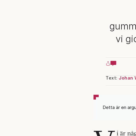
gummip
vi g
Text:
Johan 
Detta är en arg
i är nå