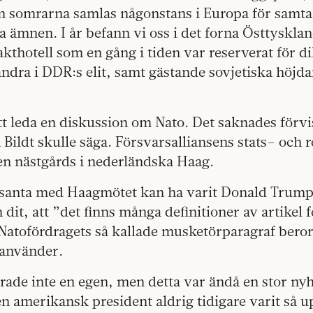
 somrarna samlas någonstans i Europa för samta
a ämnen. I år befann vi oss i det forna Östtyskla
jakthotell som en gång i tiden var reserverat för d
ndra i DDR:s elit, samt gästande sovjetiska höjd
att leda en diskussion om Nato. Det saknades förvi
Bildt skulle säga. Försvarsalliansens stats– och 
en nästgårds i nederländska Haag.
ssanta med Haagmötet kan ha varit Donald Trum
 dit, att ”det finns många definitioner av artikel 
Natofördragets så kallade musketörparagraf beror
 använder.
ade inte en egen, men detta var ändå en stor nyh
en amerikansk president aldrig tidigare varit så 