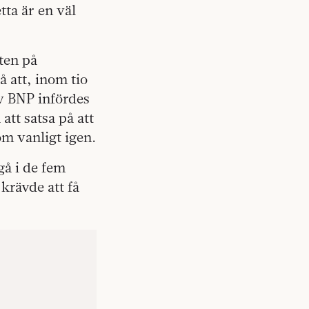
tta är en väl
ten på
å att, inom tio
av BNP infördes
 att satsa på att
om vanligt igen.
gå i de fem
 krävde att få