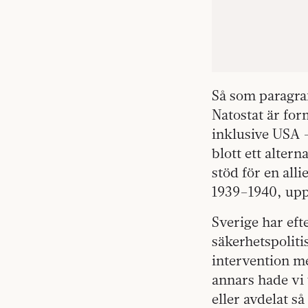
Så som paragraf
Natostat är for
inklusive USA –
blott ett altern
stöd för en all
1939–1940, uppf
Sverige har eft
säkerhetspoliti
intervention m
annars hade vi 
eller avdelat s