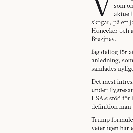
V
som om
aktuell
skogar, på ett 
Honecker och a
Brezjnev.
Jag deltog för 
anledning, som 
samlades nylig
Det mest intre
under flygresan
USA:s stöd för 
definition man
Trump formuler
veterligen har 