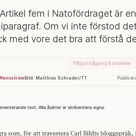
Artikel fem i Natofördraget är e
aragraf. Om vi inte förstod de
ick med vore det bra att förstå de
Bjud någon på artikeln
Wennström
Bild: Matthias Schrader/TT
Publice
umenterande text. Alla åsikter är skribentens egna.
gra som, för att travestera Carl Bildts bloggspråk, 