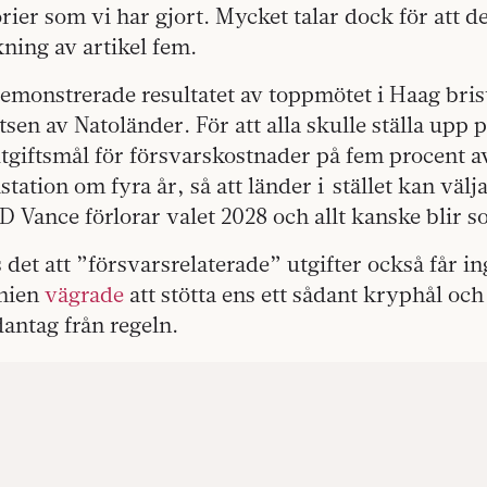
rier som vi har gjort. Mycket talar dock för att de
kning av artikel fem.
demonstrerade resultatet av toppmötet i Haag bris
etsen av Natoländer. För att alla skulle ställa upp p
 utgiftsmål för försvarskostnader på fem procent 
station om fyra år, så att länder i stället kan välja
 D Vance förlorar valet 2028 och allt kanske blir s
det att ”försvarsrelaterade” utgifter också får in
anien
vägrade
att stötta ens ett sådant kryphål och
dantag från regeln.