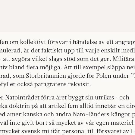
en om kollektivt försvar i händelse av ett angrep
mulerad, är det faktiskt upp till varje enskilt me
 att avgöra vilket slags stöd som det ger. Militära
ativ bland flera möjliga. Att till exempel släppa ner
ierad, som Storbritannien gjorde för Polen under ”
yller också paragrafens rekvisit.
er Natointrädet förra året byggt sin utrikes– och
ska doktrin på att artikel fem alltid innebär en dir
ed amerikanska och andra Nato–länders kängor 
väl inte givit bort så mycket av vår egen materiel 
å mycket svensk militär personal till försvaret av 