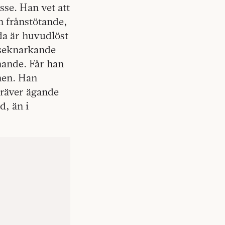
sse. Han vet att
h frånstötande,
da är huvudlöst
lseknarkande
nande. Får han
knen. Han
kräver ägande
d, än i