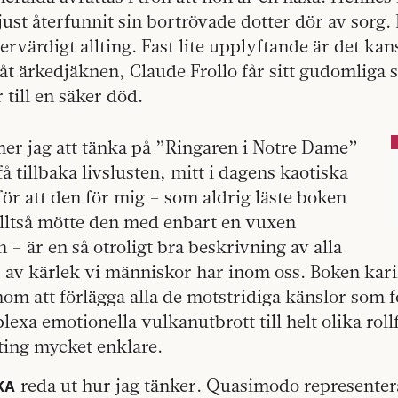
just återfunnit sin bortrövade dotter dör av sorg. 
ervärdigt allting. Fast lite upplyftande är det kan
låt ärkedjäknen, Claude Frollo får sitt gudomliga s
 till en säker död.
er jag att tänka på ”Ringaren i Notre Dame”
å tillbaka livslusten, mitt i dagens kaotiska
ör att den för mig – som aldrig läste boken
lltså mötte den med enbart en vuxen
– är en så otroligt bra beskrivning av alla
r av kärlek vi människor har inom oss. Boken kar
nom att förlägga alla de motstridiga känslor som 
exa emotionella vulkanutbrott till helt olika roll
lting mycket enklare.
reda ut hur jag tänker. Quasimodo representer
KA