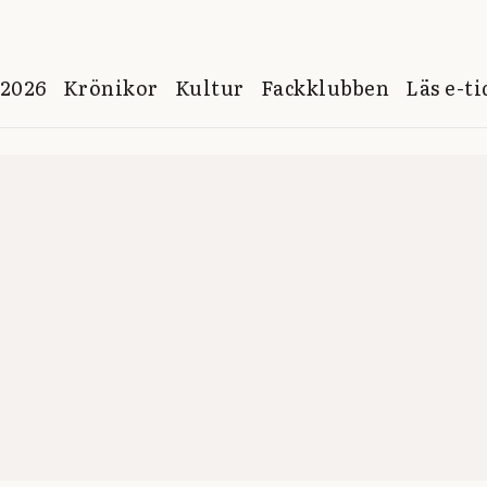
 2026
Krönikor
Kultur
Fackklubben
Läs e-t