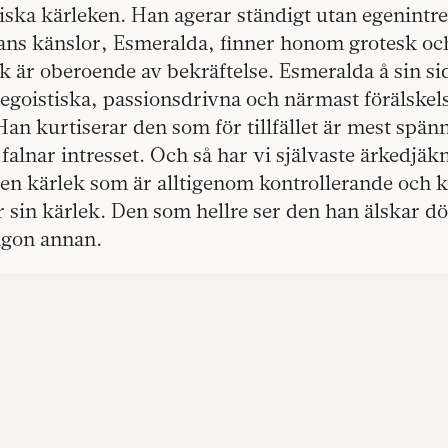
iska kärleken. Han agerar ständigt utan egenintre
hans känslor, Esmeralda, finner honom grotesk oc
 är oberoende av bekräftelse. Esmeralda å sin si
 egoistiska, passionsdrivna och närmast förälske
an kurtiserar den som för tillfället är mest spän
, falnar intresset. Och så har vi självaste ärkedjä
den kärlek som är alltigenom kontrollerande och 
r sin kärlek. Den som hellre ser den han älskar dö
ågon annan.