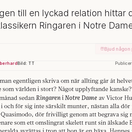
en till en lyckad relation hittar 
klassikern Ringaren i Notre Dame
Bjud någon 
Eberhard
Bild: TT
Publice
man egentligen skriva om när allting går åt helvet
e som världen i stort? Något upplyftande kanske? 
Ringaren i Notre Dame
 månad sedan
av Victor Hu
i och för sig inte särskilt munter, nästan alla dör 
 Quasimodo, dör frivilligt genom att begrava sig 
enare som ett omslingrat skelett runt sin älskade
eralda avrättas i tron att hon är en häxa. Henn