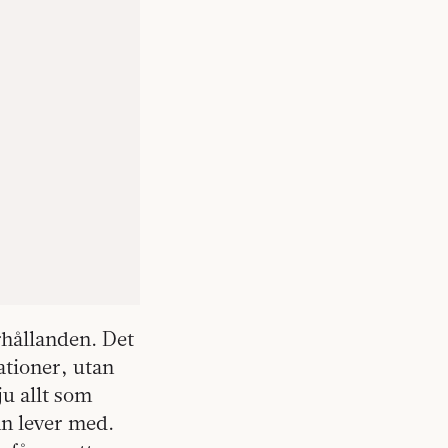
örhållanden. Det
ationer, utan
ju allt som
an lever med.