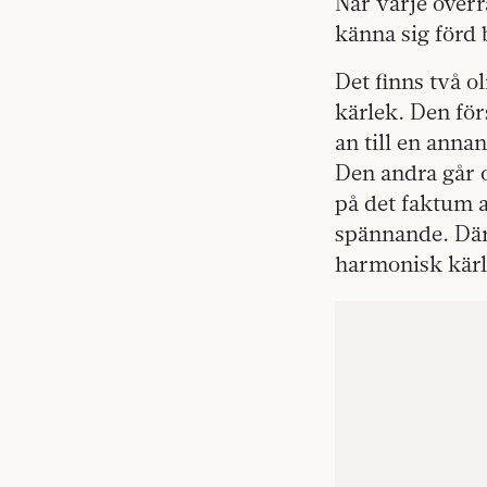
När varje överra
känna sig förd 
Det finns två o
kärlek. Den fö
an till en anna
Den andra går 
på det faktum a
spännande. Där
harmonisk kärl