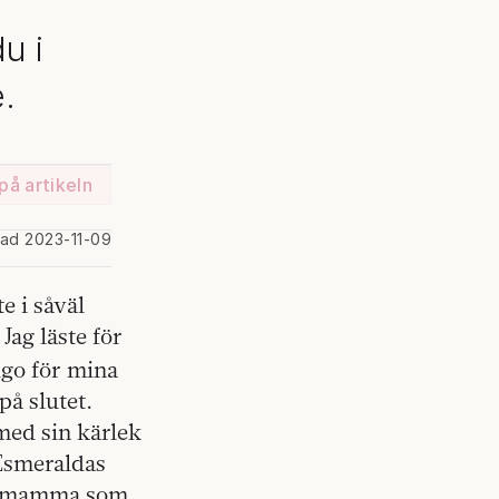
du i
.
på artikeln
rad 2023-11-09
e i såväl
Jag läste för
go för mina
på slutet.
med sin kärlek
 Esmeraldas
es mamma som