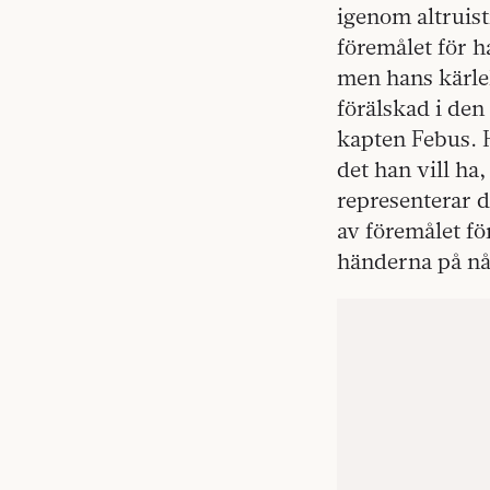
igenom altruist
föremålet för 
men hans kärlek
förälskad i den
kapten Febus. H
det han vill ha
representerar 
av föremålet fö
händerna på n