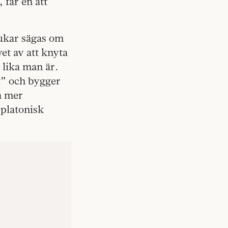
 får en att
rukar sägas om
et av att knyta
 lika man är.
t” och bygger
a mer
 platonisk