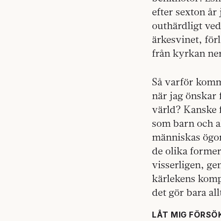
efter sexton år 
outhärdligt ved
ärkesvinet, för
från kyrkan ner
Så varför komm
när jag önskar f
värld? Kanske f
som barn och a
människas ögon 
de olika forme
visserligen, ge
kärlekens kompl
det gör bara al
LÅT MIG FÖRSÖ