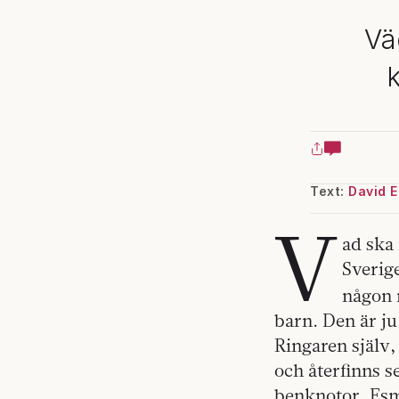
Väg
Text:
David 
V
ad ska 
Sverig
någon
barn. Den är ju 
Ringaren själv,
och återfinns s
benknotor. Esm