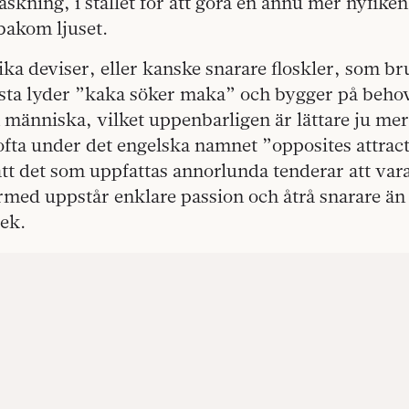
skning, i stället för att göra en ännu mer nyfiken,
bakom ljuset.
lika deviser, eller kanske snarare floskler, som b
rsta lyder ”kaka söker maka” och bygger på behov
n människa, vilket uppenbarligen är lättare ju mer
ofta under det engelska namnet ”opposites attrac
tt det som uppfattas annorlunda tenderar att var
med uppstår enklare passion och åtrå snarare än
ek.