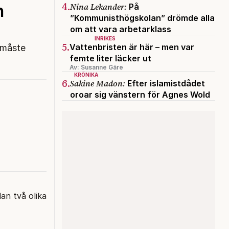
4.
Nina Lekander:
n
På
”Kommunisthögskolan” drömde alla
om att vara arbetarklass
INRIKES
5.
Vattenbristen är här – men var
t måste
femte liter läcker ut
Av: Susanne Gäre
KRÖNIKA
6.
Sakine Madon:
Efter islamistdådet
oroar sig vänstern för Agnes Wold
an två olika