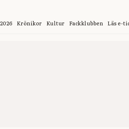
 2026
Krönikor
Kultur
Fackklubben
Läs e-t