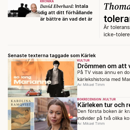
KRÖNIKA
Thomas
David Eberhard:
Intala
dig att ditt förhållande
toler
är bättre än vad det är
Är toleran
icke-tolere
Senaste texterna taggade som Kärlek
KULTUR
Drömmen om att va
På TV visas ännu en d
kärlekshistoria med Mar
Av: Mikael Timm
BOKRECENSION
KULTUR
Kärleken tur och re
Den första boken är kr
individer på två olika k
Av: Mikael Timm