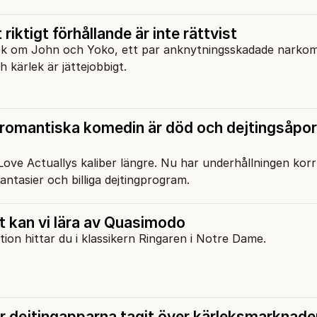
 riktigt förhållande är inte rättvist
ok om John och Yoko, ett par anknytningsskadade narko
h kärlek är jättejobbigt.
romantiska komedin är död och dejtingsåpor
 Love Actuallys kaliber längre. Nu har underhållningen ko
antasier och billiga dejtingprogram.
 kan vi lära av Quasimodo
ation hittar du i klassikern Ringaren i Notre Dame.
 dejtingapparna tagit över kärleksmarknad