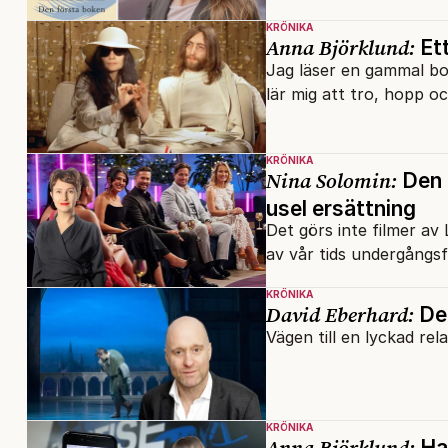
KRÖNIKA
Anna Björklund:
Ett
Jag läser en gammal b
lär mig att tro, hopp oc
KRÖNIKA
Nina Solomin:
Den 
usel ersättning
Det görs inte filmer av
av vår tids undergångsf
KRÖNIKA
David Eberhard:
Det
Vägen till en lyckad rel
KRÖNIKA
Anna Björklund:
Har