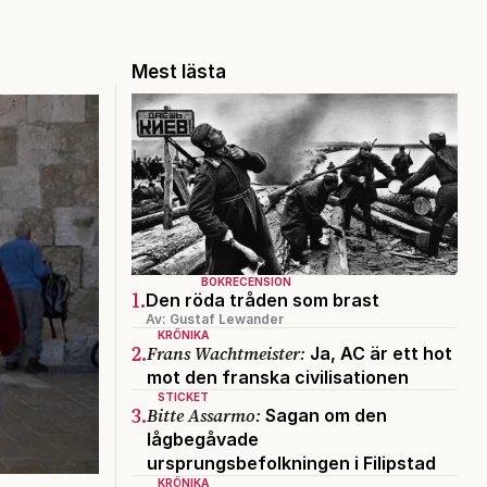
Mest lästa
BOKRECENSION
1.
Den röda tråden som brast
Av: Gustaf Lewander
KRÖNIKA
2.
Frans Wachtmeister:
Ja, AC är ett hot
mot den franska civilisationen
STICKET
3.
Bitte Assarmo:
Sagan om den
lågbegåvade
ursprungsbefolkningen i Filipstad
KRÖNIKA