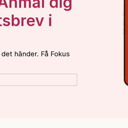
 Anmäl dig
tsbrev i
 det händer. Få Fokus