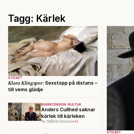
Tagg: Kärlek
STICKET
Klara Klingspor:
Sexstopp på distans –
till vems glädje
BOKRECENSION
KULTUR
Anders Cullhed saknar
kärlek till kärleken
Av: Mårten Ericson
•
STICKET