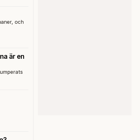
maner, och
na är en
rrumperats
en?