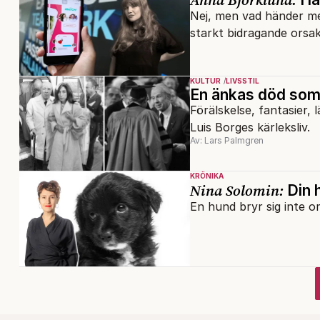
Nej, men vad händer med
starkt bidragande orsak
KULTUR
LIVSSTIL
En änkas död som
Förälskelse, fantasier,
Luis Borges kärleksliv.
Av: Lars Palmgren
KRÖNIKA
Nina Solomin:
Din 
En hund bryr sig inte o