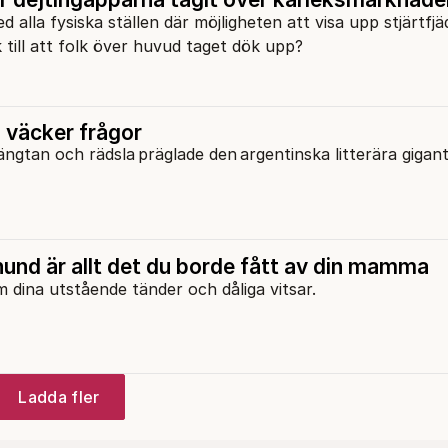
 alla fysiska ställen där möjligheten att visa upp stjärtfj
 till att folk över huvud taget dök upp?
 väcker frågor
 längtan och rädsla präglade den argentinska litterära giga
hund är allt det du borde fått av din mamma
m dina utstående tänder och dåliga vitsar.
Ladda fler