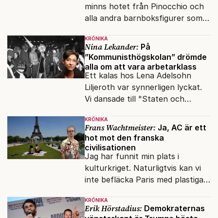
minns hotet från Pinocchio och
alla andra barnboksfigurer som
snart befrias från hämmande
KRÖNIKA
upphovsrätt.
Nina Lekander:
På
”Kommunisthögskolan” drömde
alla om att vara arbetarklass
Ett kalas hos Lena Adelsohn
Liljeroth var synnerligen lyckat.
Vi dansade till "Staten och
kapitalet", Ebba Gröns version.
KRÖNIKA
Frans Wachtmeister:
Ja, AC är ett
hot mot den franska
civilisationen
Jag har funnit min plats i
kulturkriget. Naturligtvis kan vi
inte befläcka Paris med plastiga
klossar från Panasonic.
KRÖNIKA
Erik Hörstadius:
Demokraternas