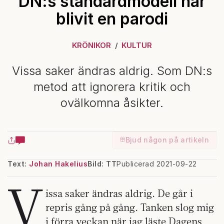
DN:s standardmodell har
blivit en parodi
KRÖNIKOR
KULTUR
Vissa saker ändras aldrig. Som DN:s
metod att ignorera kritik och
ovälkomna åsikter.
Bjud någon på artikeln
Text:
Johan Hakelius
Bild: TT
Publicerad 2021-09-22
V
issa saker ändras aldrig. De går i
repris gång på gång. Tanken slog mig
i förra veckan när jag läste Dagens