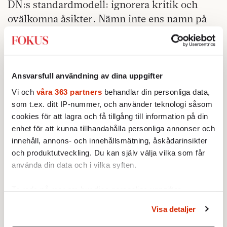
DN:s standardmodell: ignorera kritik och
ovälkomna åsikter. Nämn inte ens namn på
personer som säger fel saker. Radera dem ur
den del av offentligheten, som DN till stor del
kontrollerar.
Ansvarsfull användning av dina uppgifter
Vi och
våra 363 partners
behandlar din personliga data,
som t.ex. ditt IP-nummer, och använder teknologi såsom
cookies för att lagra och få tillgång till information på din
enhet för att kunna tillhandahålla personliga annonser och
innehåll, annons- och innehållsmätning, åskådarinsikter
och produktutveckling. Du kan själv välja vilka som får
använda din data och i vilka syften.
Ta reda på mer om hur dina personliga uppgifter
behandlas och ställ in dina preferenser i
detaljsektionen
.
Visa detaljer
Du kan ändra eller dra tillbaka ditt samtycke när som
helst från cookie-förklaringen.