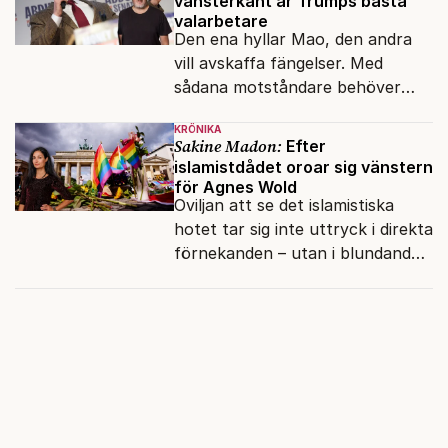
vänsterkant är Trumps bästa
valarbetare
Den ena hyllar Mao, den andra
vill avskaffa fängelser. Med
sådana motståndare behöver
presidenten knappt några
KRÖNIKA
vänner.
Sakine Madon:
Efter
islamistdådet oroar sig vänstern
för Agnes Wold
Oviljan att se det islamistiska
hotet tar sig inte uttryck i direkta
förnekanden – utan i blundandet
och den återkommande
fokusförflyttningen.