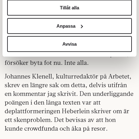
Tillåt alla
Vi använder enhetsidentifierare för att anpassa innehållet
Ann Heberlein. Hon har
VILKET FÖR OSS TILL
och annonserna till användarna, tillhandahålla funktioner
Anpassa
just skrivit en bok om hur hon
för sociala medier och analysera vår trafik. Vi
deplattformerades, bland annat av just DN,
vidarebefordrar även sådana identifierare och annan
information från din enhet till de sociala medier och
Avvisa
efter att ha nämnt ord och samband som inte
annons- och analysföretag som vi samarbetar med.
ska nämnas. En del som inte sa ett knyst då,
Dessa kan i sin tur kombinera informationen med annan
försöker byta fot nu. Inte alla.
information som du har tillhandahållit eller som de har
samlat in när du har använt deras tjänster.
Johannes Klenell, kulturredaktör på Arbetet,
Om du vill läsa mer om hur vi hanterar personuppgifter
skrev en längre sak om detta, delvis utifrån
kan du göra det
här
.
en kommentar jag skrivit. Den underliggande
poängen i den långa texten var att
deplattformeringen Heberlein skriver om är
ett skenproblem. Det bevisas av att hon
kunde crowdfunda och åka på resor.