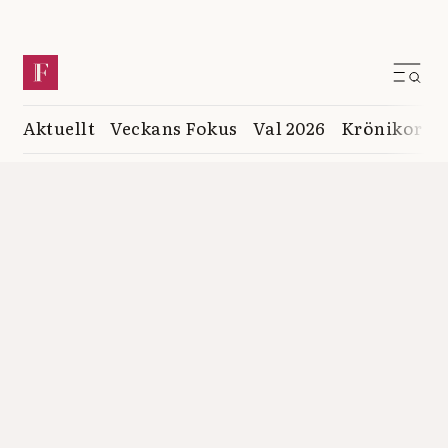
Aktuellt
Veckans Fokus
Val 2026
Krönikor
K