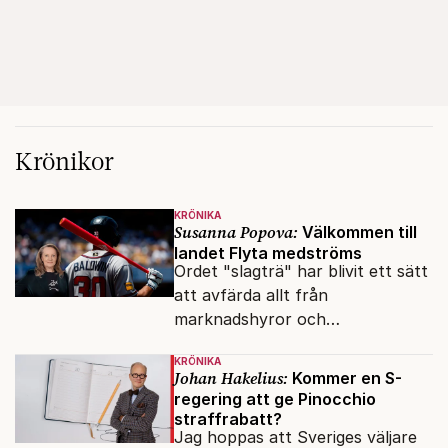
Krönikor
KRÖNIKA
Susanna Popova:
Välkommen till
landet Flyta medströms
Ordet "slagträ" har blivit ett sätt
att avfärda allt från
marknadshyror och
slöserikommissioner till frågor
KRÖNIKA
om antisemitism.
Johan Hakelius:
Kommer en S-
regering att ge Pinocchio
straffrabatt?
Jag hoppas att Sveriges väljare