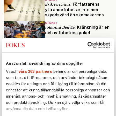
Erik Jersenius:
Författarens
yttrandefrihet är inte mer
skyddsvärd än skomakarens
STICKET
Johanna Denize:
Kränkning är en
del av frihetens paket
STICKET
Nils Funcke:
Hitleräpplen var
ofredande
Ansvarsfull användning av dina uppgifter
KULTUR
Vi och
våra 363 partners
behandlar din personliga data,
Nu är det bara påven som står
som t.ex. ditt IP-nummer, och använder teknologi såsom
upp för yttrandefriheten
Av: Erik Thyselius
•
cookies för att lagra och få tillgång till information på din
enhet för att kunna tillhandahålla personliga annonser och
Ladda fler
innehåll, annons- och innehållsmätning, åskådarinsikter
och produktutveckling. Du kan själv välja vilka som får
använda din data och i vilka syften.
Mest lästa