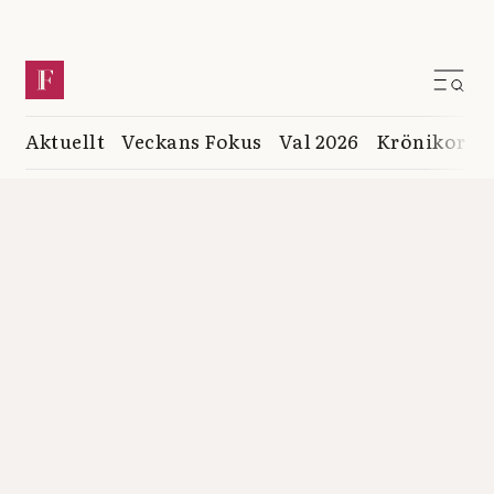
Aktuellt
Veckans Fokus
Val 2026
Krönikor
K