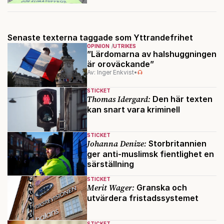
Senaste texterna taggade som Yttrandefrihet
OPINION
UTRIKES
”Lärdomarna av halshuggningen
är oroväckande”
Av: Inger Enkvist
•
STICKET
Thomas Idergard:
Den här texten
kan snart vara kriminell
STICKET
Johanna Denize:
Storbritannien
ger anti-muslimsk fientlighet en
särställning
STICKET
Merit Wager:
Granska och
utvärdera fristadssystemet
STICKET