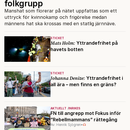
folkgrupp
Manshat som florerar på nätet uppfattas som ett
uttryck för kvinnokamp och frigörelse medan
männens hat ska krossas med en statlig järnnäve.
STICKET
Mats Holm:
Yttrandefrihet på
havets botten
STICKET
Johanna Denize:
Yttrandefrihet i
all ära – men finns en gräns?
AKTUELLT
INRIKES
FN till angrepp mot Fokus inför
”Rebellmammans” rättegång
Av: Henrik Sjögren
•