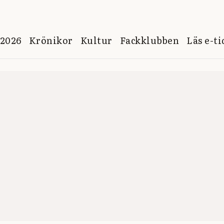
 2026
Krönikor
Kultur
Fackklubben
Läs e-t