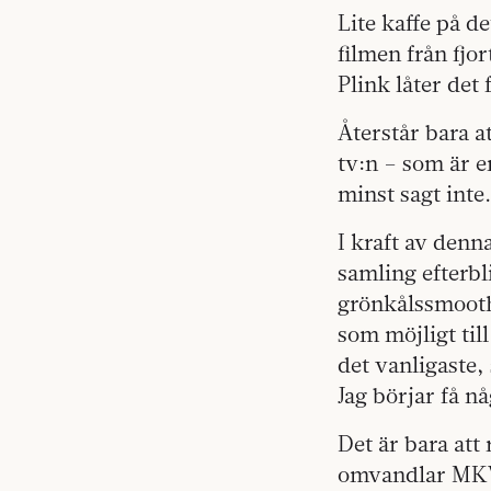
Lite kaffe på de
filmen från fjo
Plink låter det 
Återstår bara at
tv:n – som är 
minst sagt inte
I kraft av denna
samling efterbl
grönkålssmoothi
som möjligt ti
det vanligaste, 
Jag börjar få nå
Det är bara att 
omvandlar MKV-