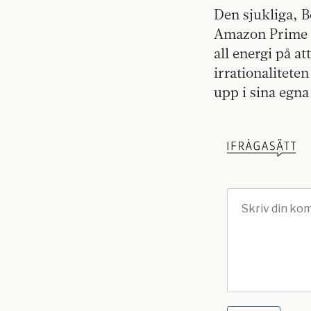
Den sjukliga, B
Amazon Prime oc
all energi på at
irrationalitet
upp i sina egna 