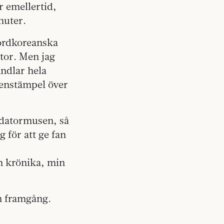
r emellertid,
nuter.
nordkoreanska
tor. Men jag
andlar hela
ttenstämpel över
r datormusen, så
 för att ge fan
n krönika, min
en framgång.