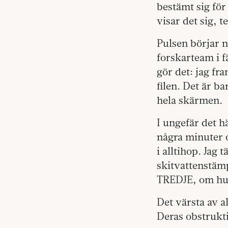
bestämt sig för
visar det sig, 
Pulsen börjar 
forskarteam i f
gör det: jag fr
filen. Det är b
hela skärmen.
I ungefär det h
några minuter o
i alltihop. Jag
skitvattenstämp
TREDJE, om hur
Det värsta av a
Deras obstrukti