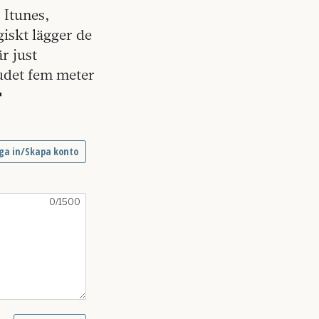
 Itunes,
iskt lägger de
är just
vudet fem meter