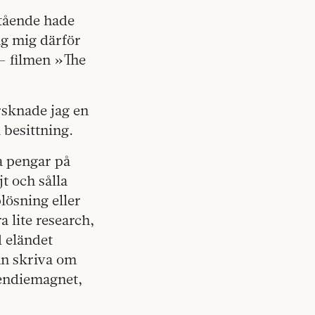
stående hade
jag mig därför
– filmen »The
rsknade jag en
 besittning.
na pengar på
jt och sålla
lösning eller
 lite research,
d eländet
an skriva om
pendiemagnet,