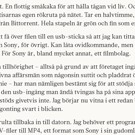
t. En flottig småkaka för att hålla tågan vid liv. 
rtisarnas egen rökruta på nätet. Tar en halvtimme, 
från Bittorrent. Hela stapeln är grön och fin som e
t få över filen till en usb-sticka så att jag kan titt
en Sony, för övrigt. Kan låta ovidkommande, men 
. För Sony är, bland mycket annat, ett filmbolag.
 tillhörighet – alltså på grund av att företaget ing
ivna affärsmän som någonsin suttit och pladdrat 
e – har man nämligen bestämt sig för att stödja s
ll den usb-ingång man ändå tvingas ha på sina ap
stöds givetvis inte. Jag börjar nu vitna i ett redan
gonting svart i blicken.
rulta tillbaka in till datorn. Jag behöver ett prog
filer till MP4, ett format som Sony i sin gudoml