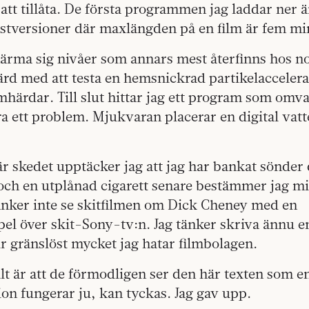
 att tillåta. De första programmen jag laddar ner ä
testversioner där maxlängden på en film är fem mi
närma sig nivåer som annars mest återfinns hos 
ärd med att testa en hemsnickrad partikelaccelera
amhärdar. Till slut hittar jag ett program som omv
ara ett problem. Mjukvaran placerar en digital va
är skedet upptäcker jag att jag har bankat sönde
ch en utplånad cigarett senare bestämmer jag mig
 tänker inte se skitfilmen om Dick Cheney med en
el över skit-Sony-tv:n. Jag tänker skriva ännu e
 gränslöst mycket jag hatar filmbolagen.
llt är att de förmodligen ser den här texten som 
on fungerar ju, kan tyckas. Jag gav upp.