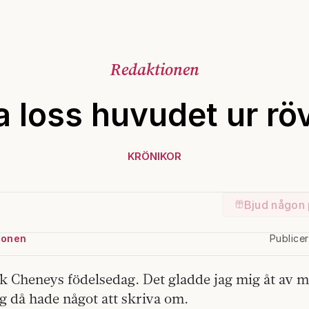
Redaktionen
a loss huvudet ur rö
KRÖNIKOR
Bjud någon 
ionen
Publice
ck Cheneys födelsedag. Det gladde jag mig åt av 
ag då hade något att skriva om.