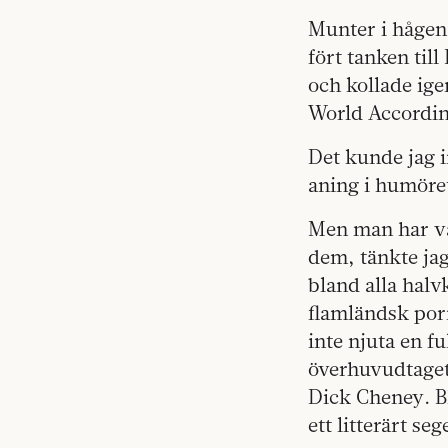
Munter i hågen
fört tanken til
och kollade ig
World Accordin
Det kunde jag i
aning i humöret
Men man har väl
dem, tänkte jag 
bland alla halv
flamländsk por
inte njuta en f
överhuvudtaget 
Dick Cheney. Bl
ett litterärt se