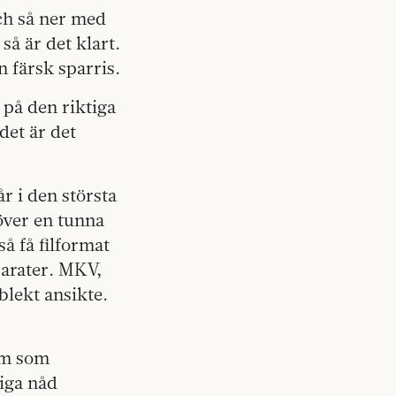
Och så ner med
så är det klart.
n färsk sparris.
a på den riktiga
det är det
år i den största
över en tunna
å få filformat
parater. MKV,
 blekt ansikte.
ram som
iga nåd