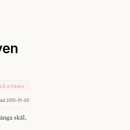
ven
på artikeln
rad 2015-01-30
många skäl,