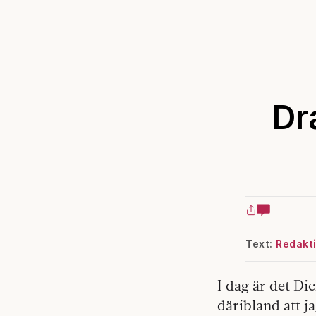
Dr
Text:
Redakt
I dag är det Di
däribland att j