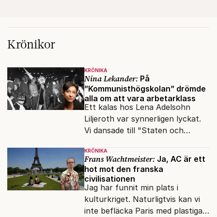
Krönikor
KRÖNIKA
Nina Lekander:
På
”Kommunisthögskolan” drömde
alla om att vara arbetarklass
Ett kalas hos Lena Adelsohn
Liljeroth var synnerligen lyckat.
Vi dansade till "Staten och
kapitalet", Ebba Gröns version.
KRÖNIKA
Frans Wachtmeister:
Ja, AC är ett
hot mot den franska
civilisationen
Jag har funnit min plats i
kulturkriget. Naturligtvis kan vi
inte befläcka Paris med plastiga