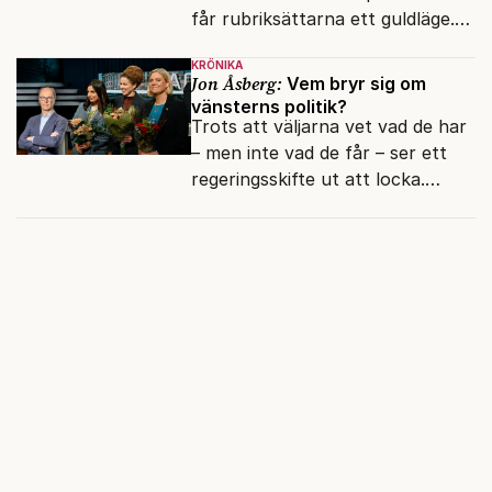
får rubriksättarna ett guldläge.
Med små signaler blinkar man i
KRÖNIKA
moraliskt samförstånd till
Jon Åsberg:
Vem bryr sig om
läsarna.
vänsterns politik?
Trots att väljarna vet vad de har
– men inte vad de får – ser ett
regeringsskifte ut att locka.
Varför?