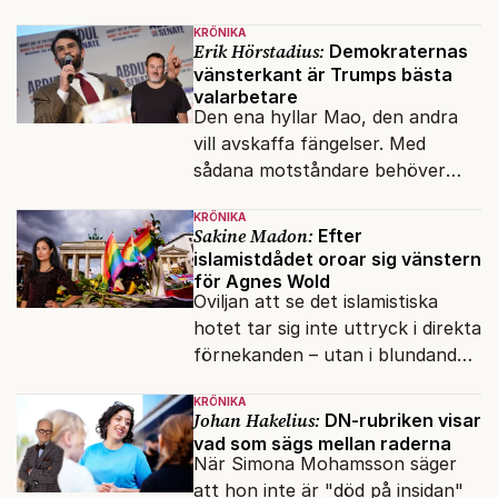
klossar från Panasonic.
KRÖNIKA
Erik Hörstadius:
Demokraternas
vänsterkant är Trumps bästa
valarbetare
Den ena hyllar Mao, den andra
vill avskaffa fängelser. Med
sådana motståndare behöver
presidenten knappt några
KRÖNIKA
vänner.
Sakine Madon:
Efter
islamistdådet oroar sig vänstern
för Agnes Wold
Oviljan att se det islamistiska
hotet tar sig inte uttryck i direkta
förnekanden – utan i blundandet
och den återkommande
KRÖNIKA
fokusförflyttningen.
Johan Hakelius:
DN-rubriken visar
vad som sägs mellan raderna
När Simona Mohamsson säger
att hon inte är "död på insidan"