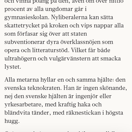
och vinna poäng på den, även om över nittio
procent av alla ungdomar går i
gymnasieskolan. Nyliberalerna kan sätta
skattetrycket på kroken och vips nappar alla
som förfasar sig över att staten
subventionerar dyra överklassnöjen som
opera och litteraturstöd. Vilket får både
ultrahögern och vulgärvänstern att smacka
lystet.
Alla metarna hyllar en och samma hjälte: den
svenska teknokraten. Han är ingen skönande,
nej den svenske hjälten är ingenjör eller
yrkesarbetare, med kraftig haka och
bländvita tänder, med räknestickan i högsta
hugg.