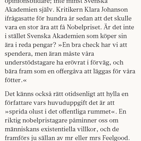
opinionsbildare; inte minst Svenska
Akademien själv. Kritikern Klara Johanson
ifrågasatte för hundra år sedan att det skulle
vara en stor ära att få Nobelpriset. Är det inte
i stället Svenska Akademien som köper sin
ära i reda pengar? »En bra check har vi att
spendera, men äran måste våra
understödstagare ha erövrat i förväg, och
bära fram som en offergåva att läggas för våra
fötter.«
Det känns också rätt otidsenligt att hylla en
författare vars huvuduppgift det är att
»sprida olust i det offentliga rummet«. En
riktig nobelpristagare påminner oss om
människans existentiella villkor, och de
framförs ju sällan av mr eller mrs Feelgood.