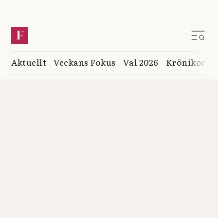
Aktuellt
Veckans Fokus
Val 2026
Krönikor
K