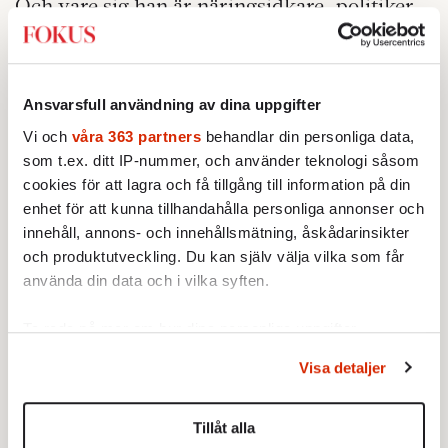
Och vare sig han är näringsidkare, politiker,
idrottsstjärna eller ombudsman har han en
skeptisk inställning till tjejgrejer som böcker,
konst och kultur. Det lönar sig.
Ansvarsfull användning av dina uppgifter
Minns när [[Goran Persson|Göran Persson]]
Vi och
våra 363 partners
behandlar din personliga data,
blev tillfrågad om sin favoritfilm? »Sound of
som t.ex. ditt IP-nummer, och använder teknologi såsom
cookies för att lagra och få tillgång till information på din
Music« var en schyst film, tyckte dåvarande
enhet för att kunna tillhandahålla personliga annonser och
statsministern, men små svartvita,
innehåll, annons- och innehållsmätning, åskådarinsikter
intellektuella krångelrullar från Polen var
och produktutveckling. Du kan själv välja vilka som får
ingenting för honom. Hö hö.
använda din data och i vilka syften.
Minns när [[Fredrik Reinfeldt]] och
Ta reda på mer om hur dina personliga uppgifter
regeringen skulle hitta på en present till
behandlas och ställ in dina preferenser i
detaljsektionen
.
Visa detaljer
kronprinsessans födelsedag? De ansträngde
Du kan ändra eller dra tillbaka ditt samtycke när som
sig verkligen, och vad blev det? En platt-tv.
helst från cookie-förklaringen.
Tillåt alla
Minns när fotbollslegenden Tomas Brolin