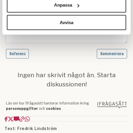
och annonserna till användarna, tillhandahålla funktioner
Anpassa
för sociala medier och analysera vår trafik. Vi
vidarebefordrar även sådana identifierare och annan
information från din enhet till de sociala medier och
Avvisa
annons- och analysföretag som vi samarbetar med.
Dessa kan i sin tur kombinera informationen med annan
information som du har tillhandahållit eller som de har
samlat in när du har använt deras tjänster.
Om du vill läsa mer om hur vi hanterar personuppgifter
kan du göra det
här
.
Text: Fredrik Lindström