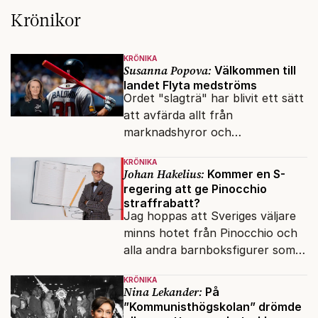
Krönikor
KRÖNIKA
Susanna Popova:
Välkommen till
landet Flyta medströms
Ordet "slagträ" har blivit ett sätt
att avfärda allt från
marknadshyror och
slöserikommissioner till frågor
KRÖNIKA
om antisemitism.
Johan Hakelius:
Kommer en S-
regering att ge Pinocchio
straffrabatt?
Jag hoppas att Sveriges väljare
minns hotet från Pinocchio och
alla andra barnboksfigurer som
snart befrias från hämmande
KRÖNIKA
upphovsrätt.
Nina Lekander:
På
”Kommunisthögskolan” drömde