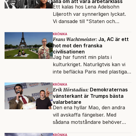
alla om att vara arbetarklass
Ett kalas hos Lena Adelsohn
Liljeroth var synnerligen lyckat.
Vi dansade till "Staten och
kapitalet", Ebba Gröns version.
KRÖNIKA
Frans Wachtmeister:
Ja, AC är ett
hot mot den franska
civilisationen
Jag har funnit min plats i
kulturkriget. Naturligtvis kan vi
inte befläcka Paris med plastiga
klossar från Panasonic.
KRÖNIKA
Erik Hörstadius:
Demokraternas
vänsterkant är Trumps bästa
valarbetare
Den ena hyllar Mao, den andra
vill avskaffa fängelser. Med
sådana motståndare behöver
presidenten knappt några
KRÖNIKA