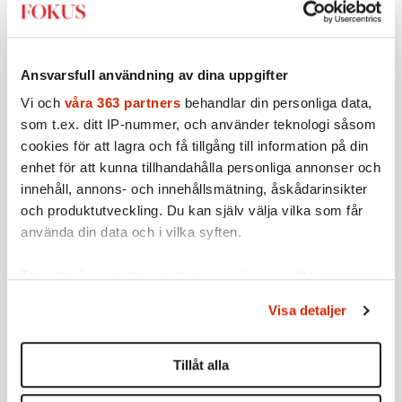
Den som skyller på språket beter sig inte bara
kortsiktigt och orättvist. Det är jäkligt taskigt
att skjuta budbäraren, eftersom han inte bär
Ansvarsfull användning av dina uppgifter
skulden. Men det är också förödande klantigt
Vi och
våra 363 partners
behandlar din personliga data,
ur ett rent krasst perspektiv. En död
som t.ex. ditt IP-nummer, och använder teknologi såsom
budbärare kan aldrig ge oss någon mer
cookies för att lagra och få tillgång till information på din
enhet för att kunna tillhandahålla personliga annonser och
information. Och ett anklagat, tillrättalagt
innehåll, annons- och innehållsmätning, åskådarinsikter
och tuktat språk som överensstämmer mer
och produktutveckling. Du kan själv välja vilka som får
med de vi vill vara än de vi verkligen är – det
använda din data och i vilka syften.
innebär också ett sanningsvittne mindre om
oss svenskar.
Ta reda på mer om hur dina personliga uppgifter
behandlas och ställ in dina preferenser i
detaljsektionen
.
Visa detaljer
Du kan ändra eller dra tillbaka ditt samtycke när som
helst från cookie-förklaringen.
Tillåt alla
Vi använder enhetsidentifierare för att anpassa innehållet