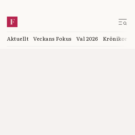
Aktuellt
Veckans Fokus
Val 2026
Krönikor
K