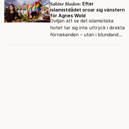
vänner.
Sakine Madon:
Efter
islamistdådet oroar sig vänstern
för Agnes Wold
Oviljan att se det islamistiska
hotet tar sig inte uttryck i direkta
förnekanden – utan i blundandet
och den återkommande
fokusförflyttningen.