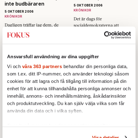
inte budbäraren
5 OKTOBER 2006
KRÖNIKOR
5 OKTOBER 2006
KRÖNIKOR
Det är dags för
Dagligen träffar jag dem, de
socialdemokraterna att
som oroar sig för språkets
komma in i matchen om de
utveckling. Det blir sämre,
ska ha någon chans i valet
Nobelpriset 2006:
Suzanne Reuter: »Jag
slarvigare, fattigare … ni kan
2006.
Vilken smäll!
är bitchen, inte
själva fylla i! Kan jag verkligen
modersgestalten«
Ansvarsfull användning av dina uppgifter
förneka att…
5 OKTOBER 2006
INRIKES
5 OKTOBER 2006
Vi och
våra 363 partners
behandlar din personliga data,
INTERVJU
Årets fysikpristagare tar oss
som t.ex. ditt IP-nummer, och använder teknologi såsom
Mina bilder av Suzanne Reuter
med på en svindlande resa
cookies för att lagra och få tillgång till information på din
är många. Men främst känner
tillbaka till universums födelse
enhet för att kunna tillhandahålla personliga annonser och
jag henne som mamma av
– Big Bang.
innehåll, annons- och innehållsmätning, åskådarinsikter
olika kalibrer –
Lista alla våra nummer
och produktutveckling. Du kan själv välja vilka som får
karriärsmorsan i »Cleo«,
Ebba och Didriks mamma,…
använda din data och i vilka syften.
Ta reda på mer om hur dina personliga uppgifter
behandlas och ställ in dina preferenser i
detaljsektionen
.
Visa detaljer