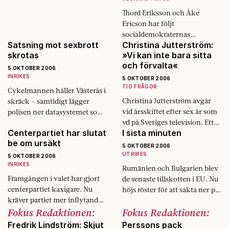
Thord Eriksson och Åke
Ericson har följt
socialdemokraternas
Satsning mot sexbrott
Christina Jutterström:
valrörelse inifrån, från Göran
skrotas
»Vi kan inte bara sitta
Perssons tal på första maj då
och förvalta«
han råkade hoppa över frågan
5 OKTOBER 2006
om arbetslösheten, till den
INRIKES
5 OKTOBER 2006
tårfyllda valnatten i
TIO FRÅGOR
Cykelmannen håller Västerås i
september.
Christina Jutterström avgår
skräck - samtidigt lägger
vid årsskiftet efter sex år som
polisen ner datasystemet som
vd på Sveriges television. Ett
ringar in förbrytare.
Centerpartiet har slutat
I sista minuten
av hennes nyårslöften till
be om ursäkt
tittarna 2003 var att SVT
5 OKTOBER 2006
skulle bli…
UTRIKES
5 OKTOBER 2006
INRIKES
Rumänien och Bulgarien blev
Framgången i valet har gjort
de senaste tillskotten i EU. Nu
centerpartiet kaxigare. Nu
höjs röster för att sakta ner på
kräver partiet mer inflytande i
utvidgningen.
Fokus Redaktionen:
Fokus Redaktionen:
alliansen.
Fredrik Lindström: Skjut
Perssons pack