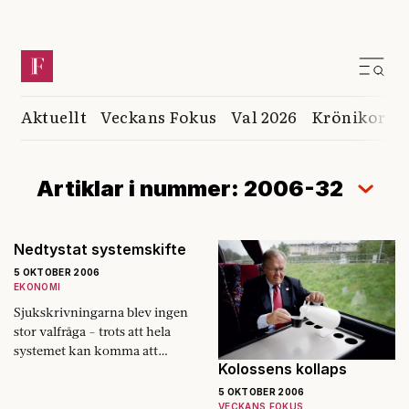
Aktuellt
Veckans Fokus
Val 2026
Krönikor
K
Artiklar i nummer: 2006-32
Nedtystat systemskifte
5 OKTOBER 2006
EKONOMI
Sjukskrivningarna blev ingen
stor valfråga - trots att hela
systemet kan komma att
Kolossens kollaps
ändras i grunden.
5 OKTOBER 2006
VECKANS FOKUS