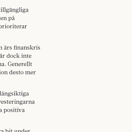
tillgängliga
ten på
prioriterar
 års finanskris
 är dock inte
a. Generellt
tion desto mer
långsiktiga
vesteringarna
a positiva
ra bit under