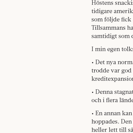
Höstens snacki
tidigare amerik
som följde fic
Tillsammans har
samtidigt som d
I min egen tolk
• Det nya norma
trodde var god 
kreditexpansion
• Denna stagnat
och i flera länd
• En annan kan 
hoppades. Den h
heller lett till