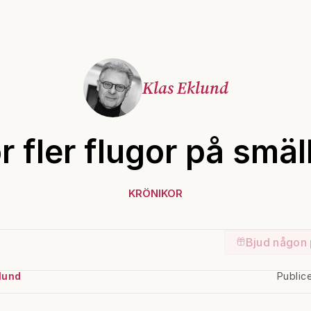
Klas Eklund
r fler flugor på smäl
KRÖNIKOR
Bjud någon 
lund
Public