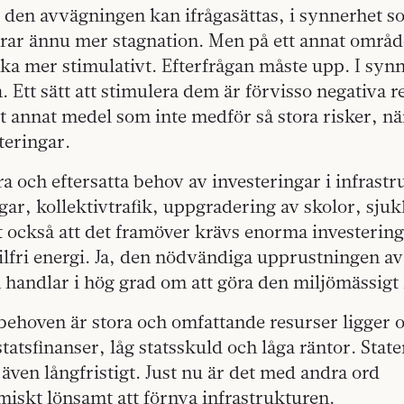
g den avvägningen kan ifrågasättas, i synnerhet 
rar ännu mer stagnation. Men på ett annat område
ka mer stimulativt. Efterfrågan måste upp. I syn
. Ett sätt att stimulera dem är förvisso negativa r
tt annat medel som inte medför så stora risker, n
teringar.
ra och eftersatta behov av investeringar i infrastr
ar, kollektivtrafik, uppgradering av skolor, sju
t också att det framöver krävs enorma investering
ilfri energi. Ja, den nödvändiga upprustningen av
 handlar i hög grad om att göra den miljömässigt 
behoven är stora och omfattande resurser ligger 
statsfinanser, låg statsskuld och låga räntor. State
, även långfristigt. Just nu är det med andra ord
iskt lönsamt att förnya infrastrukturen.