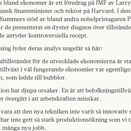
s bland ekonomer är ett föredrag på IMF av Lar
ansk finansminister och rektor på Harvard. I den
k Summers stöd av bland andra nobelpristagaren 
 de presenterat en dyster diagnos över tillstånde
e antyder kontroversiella recept.
ning lyder deras analys ungefär så här:
ltillståndet för de utvecklade ekonomierna är sta
tillväxt i väl fungerande ekonomier var egentlige
, som ledde till bubblor.
ion har djupa orsaker. En är att befolkningstillvä
er övergått i att arbetskraften minskar.
vara att den nya tekniken inte varit så innovativ
ar inte gett så stark produktionsökning som vi t
 så många nya jobb.