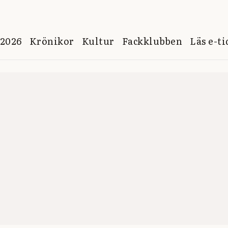
 2026
Krönikor
Kultur
Fackklubben
Läs e-t