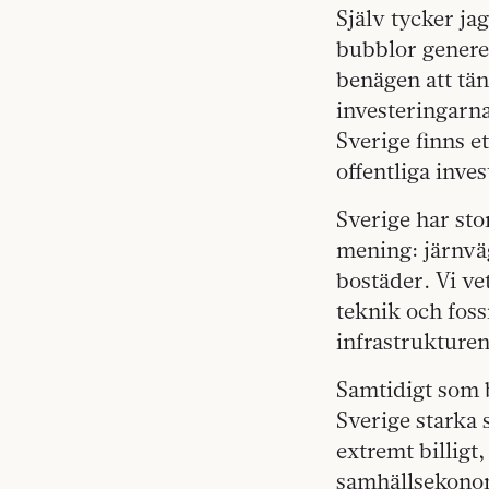
Själv tycker ja
bubblor genere
benägen att tän
investeringarna
Sverige finns e
offentliga inves
Sverige har sto
mening: järnväg
bostäder. Vi ve
teknik och foss
infrastrukturen
Samtidigt som 
Sverige starka 
extremt billigt
samhällsekonom