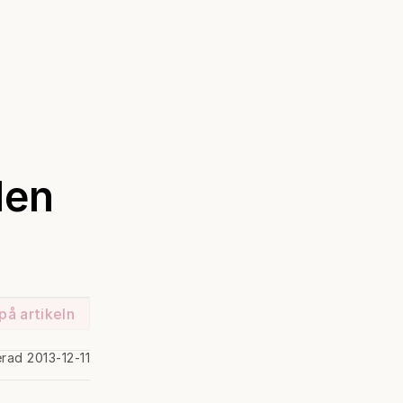
len
på artikeln
erad 2013-12-11