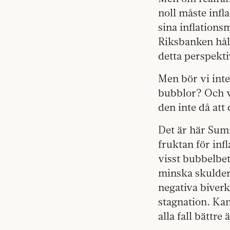
noll måste infl
sina inflations
Riksbanken håll
detta perspektiv
Men bör vi inte 
bubblor? Och vo
den inte då att 
Det är här Summ
fruktan för inf
visst bubbelbet
minska skulder
negativa biverk
stagnation. Kan
alla fall bättre