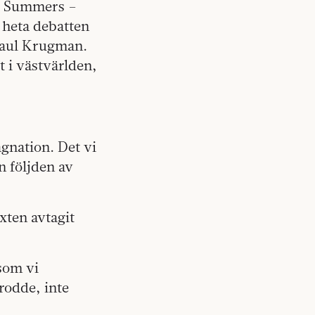
ry Summers –
 heta debatten
Paul Krugman.
t i västvärlden,
gnation. Det vi
n följden av
xten avtagit
 som vi
rodde, inte