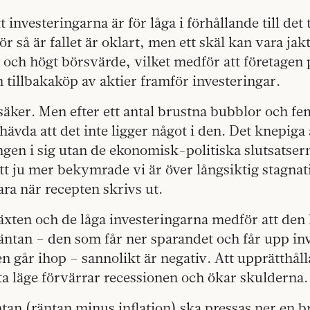
tt investeringarna är för låga i förhållande till det 
r så är fallet är oklart, men ett skäl kan vara jak
t och högt börsvärde, vilket medför att företagen 
 tillbakaköp av aktier framför investeringar.
äker. Men efter ett antal brustna bubblor och fem
 hävda att det inte ligger något i den. Det knepiga
gen i sig utan de ekonomisk-politiska slutsatsern
tt ju mer bekymrade vi är över långsiktig stagna
ara när recepten skrivs ut.
äxten och de låga investeringarna medför att den 
äntan – den som får ner sparandet och får upp in
en går ihop – sannolikt är negativ. Att upprätthåll
tta läge förvärrar recessionen och ökar skulderna.
an (räntan minus inflation) ska pressas ner en b