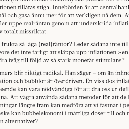
ationen tillåtas stiga. Innebörden är att centralba
mål och gasa ännu mer för att verkligen nå dem. 
er uppe realräntan genom att underskrida inflati
 totalt missriktat.
frukta så låga (real)räntor? Leder sådana inte till
re det inte farligt att släppa upp inflationen »en
dra iväg till följd av så stark monetär stimulans?
ers blir riktigt radikal. Han säger – om än inlind
lation och bubblor är överdriven. En viss dos infla
eende kan vara nödvändiga för att dra oss ur def
na. Att vägra använda sådana metoder för att de 
ningar längre fram kan medföra att vi fastnar i 
ske kan bubbelekonomi i måttliga doser till och 
 än alternativet?