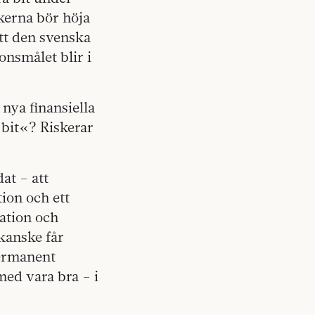
nkerna bör höja
Att den svenska
onsmålet blir i
 nya finansiella
 bit«? Riskerar
at – att
tion och ett
lation och
kanske får
permanent
med vara bra – i