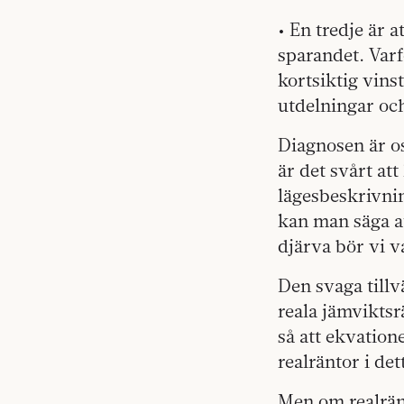
• En tredje är a
sparandet. Varfö
kortsiktig vins
utdelningar och
Diagnosen är os
är det svårt att
lägesbeskrivnin
kan man säga a
djärva bör vi v
Den svaga tillv
reala jämviktsr
så att ekvation
realräntor i de
Men om realränt