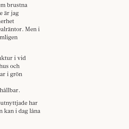
som brustna
 är jag
nerhet
ealräntor. Men i
ämligen
uktur i vid
khus och
ar i grön
hållbar.
outnyttjade har
n kan i dag låna