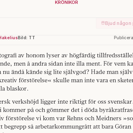
KRÖNIKOR
Bjud någon 
Hakelius
Bild: TT
Publicer
ografi av honom lyser av högfärdig tillfredsställel
ende, men å andra sidan inte illa ment. För vem k
nu ändå kände sig lite självgod? Hade man själv 
»kreativ förstörelse« skulle man inte vara en skete
la blaskor.
k verkshöjd ligger inte riktigt för oss svenskar.
 vi kommer på och gömmer det i döda byråkratfras
iv förstörelse vi kom var Rehns och Meidners »so
tt begrepp så arbetarkommungrått att bara Göran 