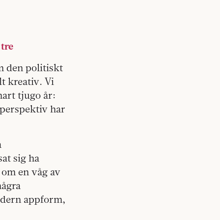
tre
m den politiskt
t kreativ. Vi
nart tjugo år:
tsperspektiv har
a
at sig ha
p om en våg av
några
modern appform,