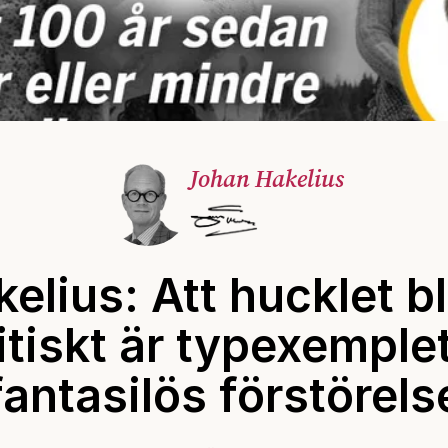
Johan Hakelius
elius: Att hucklet bl
itiskt är typexemple
fantasilös förstörels