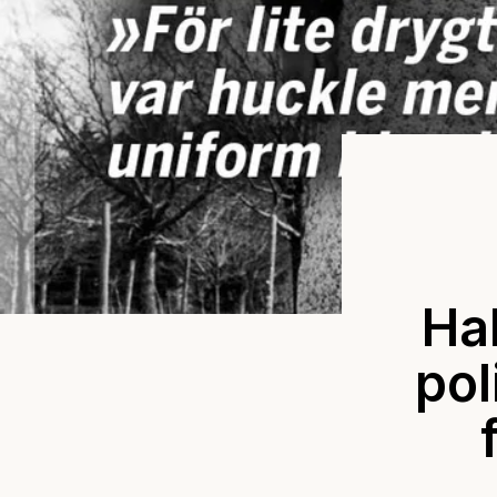
Hak
pol