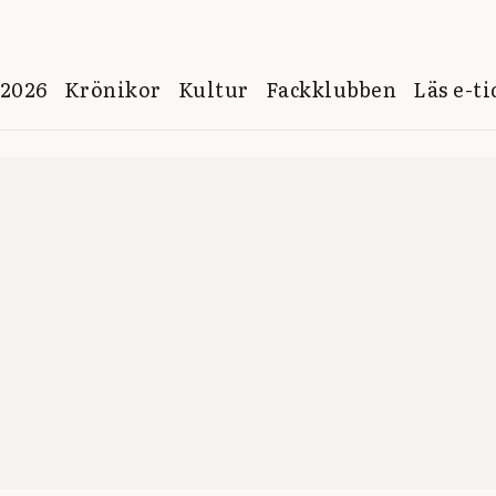
 2026
Krönikor
Kultur
Fackklubben
Läs e-t