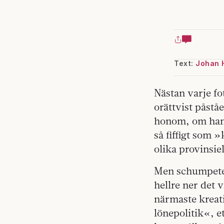
Text:
Johan 
Nästan varje fot
orättvist påstå
honom, om han 
så fiffigt som 
olika provinsiel
Men schumpeters
hellre ner det
närmaste kreat
lönepolitik«, e