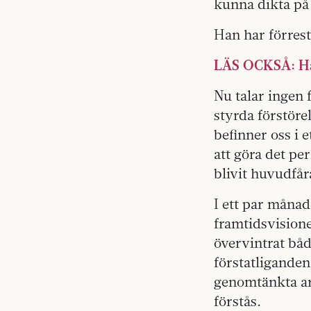
kunna dikta på 
Han har förrest
LÄS OCKSÅ: Hake
Nu talar ingen f
styrda förstöre
befinner oss i e
att göra det pe
blivit huvudfår
I ett par månad
framtidsvisione
övervintrat båd
förstatliganden
genomtänkta ar
förstås.