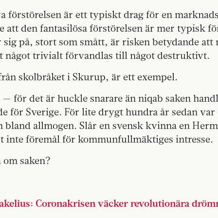
 förstörelsen är ett typiskt drag för en marknad
re att den fantasilösa förstörelsen är mer typisk fö
r sig på, stort som smått, är risken betydande att
t något trivialt förvandlas till något destruktivt.
 från skolbråket i Skurup, är ett exempel.
 — för det är huckle snarare än niqab saken hand
 för Sverige. För lite drygt hundra år sedan var 
 bland allmogen. Slår en svensk kvinna en Herm
t inte föremål för kommunfullmäktiges intresse.
a om saken?
elius: Coronakrisen väcker revolutionära drö