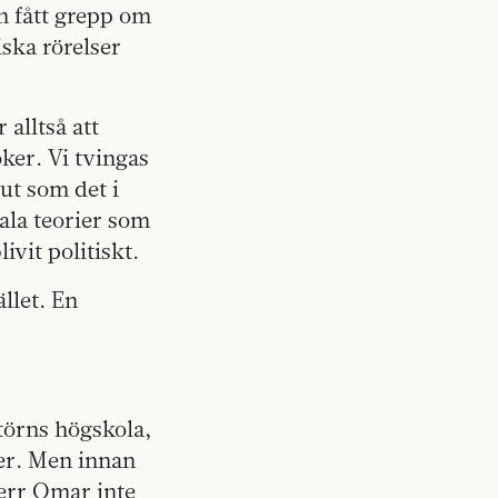
n fått grepp om
iska rörelser
alltså att
öker. Vi tvingas
lut som det i
ala teorier som
ivit politiskt.
llet. En
rtörns högskola,
per. Men innan
herr Omar inte