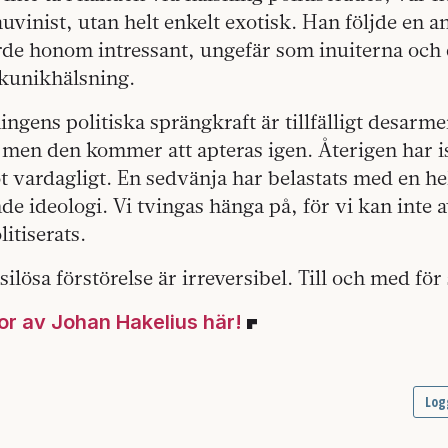
vinist, utan helt enkelt exotisk. Han följde en a
orde honom intressant, ungefär som inuiterna och
kunikhälsning.
ngens politiska sprängkraft är tillfälligt desarme
 men den kommer att apteras igen. Återigen har 
ot vardagligt. En sedvänja har belastats med en he
e ideologi. Vi tvingas hänga på, för vi kan inte a
itiserats.
silösa förstörelse är irreversibel. Till och med fö
kor av Johan Hakelius här!