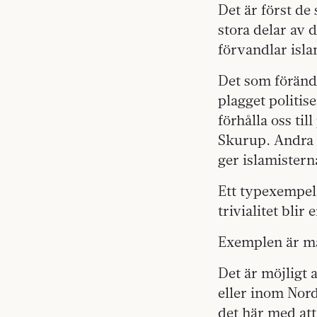
Det är först de
stora delar av 
förvandlar islam
Det som förändr
plagget politise
förhålla oss til
Skurup. Andra 
ger islamistern
Ett typexempel 
trivialitet blir 
Exemplen är må
Det är möjligt 
eller inom Nor
det här med att