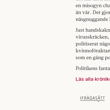
en misogyn chau
än vår. Det gj
näsgnuggande 
Just handskakni
virusskräcken,
politiserat någ
kvinnoföraktand
som en gång pol
Politikens fanta
Läs alla kröni