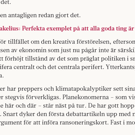
det.
en antagligen redan gjort det.
lius: Perfekta exemplet på att alla goda ting är 
ör tillfället om den kreativa förstörelsen, efterso
lsen av ekonomin som just nu pågår inte är särskil
tt förhöjt tillstånd av det som präglat politiken i s
rifera centralt och det centrala perifert. Ytterkan
a.
er har preppers och klimatapokalyptiker sett sin
r stegvis förverkligas. Planekonomerna – som vis
e här och där – står näst på tur. De har gott hop
. Snart dyker den första debattartikeln upp med 
gument för att införa ransoneringskort. Fast i 