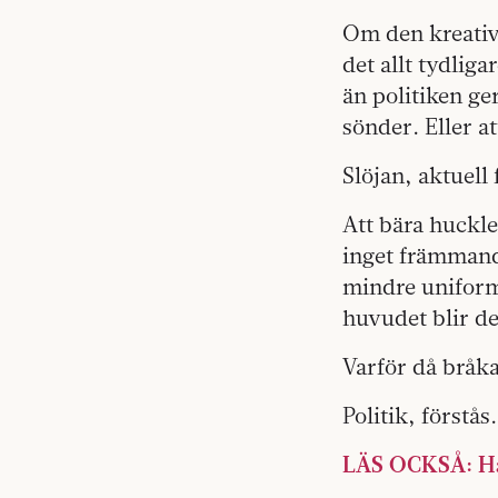
Om den kreativa
det allt tydliga
än politiken ge
sönder. Eller at
Slöjan, aktuell
Att bära huckle
inget främmande
mindre uniform
huvudet blir de
Varför då bråk
Politik, förstås.
LÄS OCKSÅ: Hak