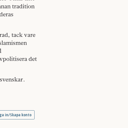
nnan tradition
 deras
rad, tack vare
islamismen
l
vpolitisera det
r svenskar.