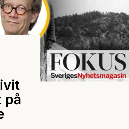
ivit
t på
e