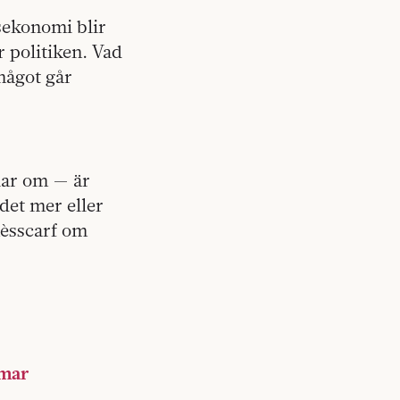
sekonomi blir
r politiken. Vad
 något går
lar om — är
det mer eller
èsscarf om
mmar