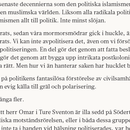
 senaste decennierna som den politiska islamisme
den muslimska världen. Liksom alla radikala polit
ismen allt till politik. Inte minst slöjan.
ats, sedan våra mormorsmödrar gick i huckle, är 
rats. Vi kan inte avpolitisera det, även om vi förs
l politiseringen. En del gör det genom att fatta bes
gör det genom att bygga upp intrikata postkoloni
a rätt. Men hur vi än hanterar saken har hucklet bl
på politikens fantasilösa förstörelse av civilsamhä
en evig källa till gräl och polarisering.
nga fler.
att herr Omar i Ture Sventon är illa sedd på Söde
diska motståndsrörelsen, eller i båda dessa grup
 inte ta i handen vid hälsning politiserades, var 