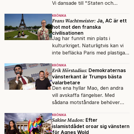
Vi dansade till "Staten och
kapitalet", Ebba Gröns version.
KRÖNIKA
Frans Wachtmeister:
Ja, AC är ett
hot mot den franska
civilisationen
Jag har funnit min plats i
kulturkriget. Naturligtvis kan vi
inte befläcka Paris med plastiga
klossar från Panasonic.
KRÖNIKA
Erik Hörstadius:
Demokraternas
vänsterkant är Trumps bästa
valarbetare
Den ena hyllar Mao, den andra
vill avskaffa fängelser. Med
sådana motståndare behöver
presidenten knappt några
KRÖNIKA
vänner.
Sakine Madon:
Efter
islamistdådet oroar sig vänstern
för Agnes Wold