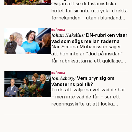
Oviljan att se det islamistiska
hotet tar sig inte uttryck i direkta
förnekanden – utan i blundandet
och den återkommande
KRÖNIKA
fokusförflyttningen.
Johan Hakelius:
DN-rubriken visar
vad som sägs mellan raderna
När Simona Mohamsson säger
att hon inte är "död på insidan"
får rubriksättarna ett guldläge.
Med små signaler blinkar man i
KRÖNIKA
moraliskt samförstånd till
Jon Åsberg:
Vem bryr sig om
läsarna.
vänsterns politik?
Trots att väljarna vet vad de har
– men inte vad de får – ser ett
regeringsskifte ut att locka.
Varför?