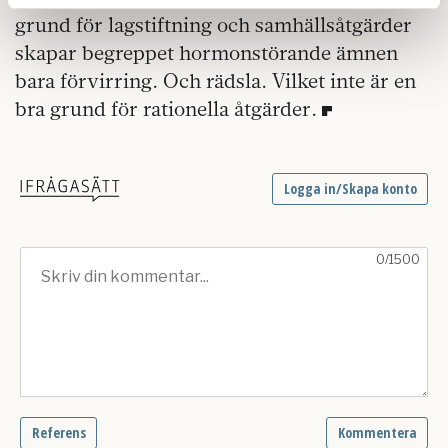
Dessa kan i sin tur kombinera informationen med annan
grund för lagstiftning och samhällsåtgärder
information som du har tillhandahållit eller som de har
skapar begreppet hormonstörande ämnen
samlat in när du har använt deras tjänster.
bara förvirring. Och rädsla. Vilket inte är en
Om du vill läsa mer om hur vi hanterar personuppgifter
bra grund för rationella åtgärder.
kan du göra det
här
.