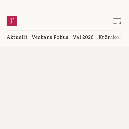
Aktuellt
Veckans Fokus
Val 2026
Krönikor
K