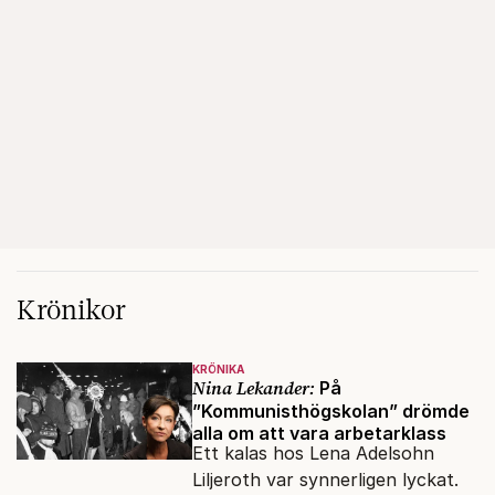
Krönikor
KRÖNIKA
Nina Lekander:
På
”Kommunisthögskolan” drömde
alla om att vara arbetarklass
Ett kalas hos Lena Adelsohn
Liljeroth var synnerligen lyckat.