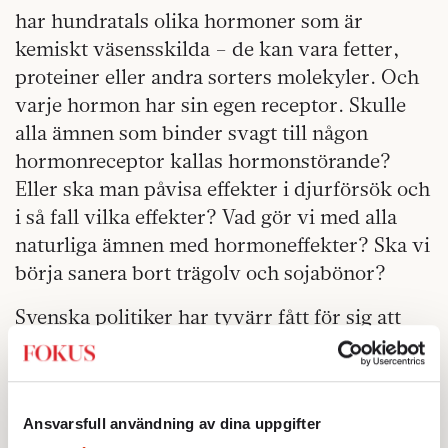
har hundratals olika hormoner som är
kemiskt väsensskilda – de kan vara fetter,
proteiner eller andra sorters molekyler. Och
varje hormon har sin egen receptor. Skulle
alla ämnen som binder svagt till någon
hormonreceptor kallas hormonstörande?
Eller ska man påvisa effekter i djurförsök och
i så fall vilka effekter? Vad gör vi med alla
naturliga ämnen med hormoneffekter? Ska vi
börja sanera bort trägolv och sojabönor?
Svenska politiker har tyvärr fått för sig att
den som inte köper hormonstörningsteorin
vilseletts av en ondsint lobbande
kemikalieindustri. Så när EU-kommissionen
Ansvarsfull användning av dina uppgifter
inte snabbt nog lyckades trolla fram en