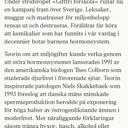
Under stridsropet »Giftfri förskola« rullar nu
en kampanj fram över Sverige. Leksaker,
muggar och madrasser för miljonbelopp
rensas ut och destrueras. Föräldrar får höra
att kemikalier som har funnits i vår vardag i
decennier hotar barnens hormonsystem.
Teorin om att miljögifter kunde verka genom
att störa hormonsystemet lanserades 1991 av
den amerikanska biologen Theo Colborn som
studerade djurlivet i förorenade sjöar. Teorin
inspirerade patologen Niels Skakkebaek som
1993 föreslog att danska mäns minskade
spermieproduktion berodde på exponering
för höga halter av östrogenliknande ämnen i
moderlivet. Mer näraliggande förklaringar
såsom trånga byxor, hasch, alkohol eller