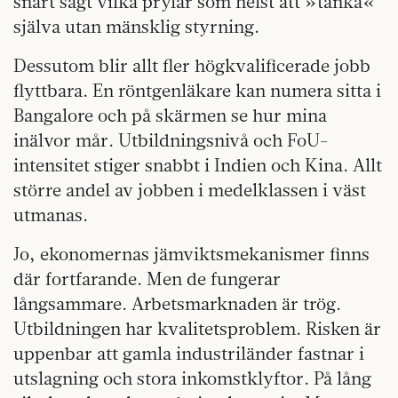
snart sagt vilka prylar som helst att »tänka«
själva utan mänsklig styrning.
Dessutom blir allt fler högkvalificerade jobb
flyttbara. En röntgenläkare kan numera sitta i
Bangalore och på skärmen se hur mina
inälvor mår. Utbildningsnivå och FoU-
intensitet stiger snabbt i Indien och Kina. Allt
större andel av jobben i medelklassen i väst
utmanas.
Jo, ekonomernas jämviktsmekanismer finns
där fortfarande. Men de fungerar
långsammare. Arbetsmarknaden är trög.
Utbildningen har kvalitetsproblem. Risken är
uppenbar att gamla industriländer fastnar i
utslagning och stora inkomstklyftor. På lång