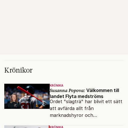
Krönikor
KRÖNIKA
Susanna Popova:
Välkommen till
landet Flyta medströms
Ordet "slagträ" har blivit ett sätt
att avfärda allt från
marknadshyror och
slöserikommissioner till frågor
KRÖNIKA