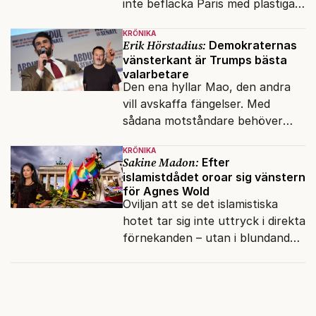
inte befläcka Paris med plastiga
klossar från Panasonic.
KRÖNIKA
Erik Hörstadius:
Demokraternas
vänsterkant är Trumps bästa
valarbetare
Den ena hyllar Mao, den andra
vill avskaffa fängelser. Med
sådana motståndare behöver
presidenten knappt några
KRÖNIKA
vänner.
Sakine Madon:
Efter
islamistdådet oroar sig vänstern
för Agnes Wold
Oviljan att se det islamistiska
hotet tar sig inte uttryck i direkta
förnekanden – utan i blundandet
och den återkommande
fokusförflyttningen.