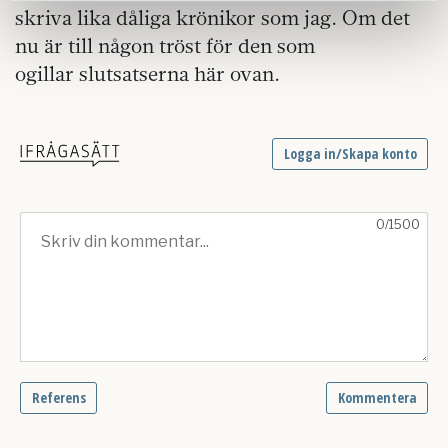
Dessa kan i sin tur kombinera informationen med annan
skriva lika dåliga krönikor som jag. Om det
information som du har tillhandahållit eller som de har
nu är till någon tröst för den som
samlat in när du har använt deras tjänster.
ogillar slutsatserna här ovan.
Om du vill läsa mer om hur vi hanterar personuppgifter
kan du göra det
här
.