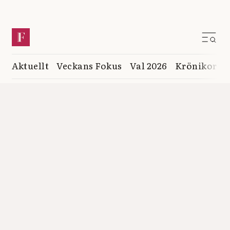
Aktuellt
Veckans Fokus
Val 2026
Krönikor
K