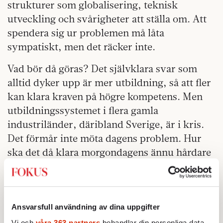
strukturer som globalisering, teknisk
utveckling och svårigheter att ställa om. Att
spendera sig ur problemen må låta
sympatiskt, men det räcker inte.
Vad bör då göras? Det självklara svar som
alltid dyker upp är mer utbildning, så att fler
kan klara kraven på högre kompetens. Men
utbildningssystemet i flera gamla
industriländer, däribland Sverige, är i kris.
Det förmår inte möta dagens problem. Hur
ska det då klara morgondagens ännu hårdare
utmaningar?
Det som krävs är inte »mer« utbildning utan
oerhört mycket bättre utbildning, ett enormt
Ansvarsfull användning av dina uppgifter
kompetenslyft, snabbare omställning i
Vi och
våra 363 partners
behandlar din personliga data,