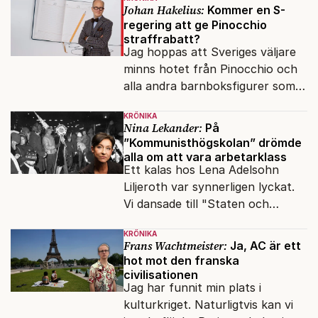
om antisemitism.
Johan Hakelius:
Kommer en S-
regering att ge Pinocchio
straffrabatt?
Jag hoppas att Sveriges väljare
minns hotet från Pinocchio och
alla andra barnboksfigurer som
snart befrias från hämmande
KRÖNIKA
upphovsrätt.
Nina Lekander:
På
”Kommunisthögskolan” drömde
alla om att vara arbetarklass
Ett kalas hos Lena Adelsohn
Liljeroth var synnerligen lyckat.
Vi dansade till "Staten och
kapitalet", Ebba Gröns version.
KRÖNIKA
Frans Wachtmeister:
Ja, AC är ett
hot mot den franska
civilisationen
Jag har funnit min plats i
kulturkriget. Naturligtvis kan vi