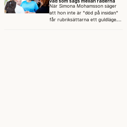
vad som sägs mellan raderna
När Simona Mohamsson säger
att hon inte är "död på insidan"
får rubriksättarna ett guldläge.
Med små signaler blinkar man i
moraliskt samförstånd till
läsarna.