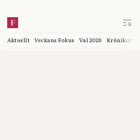
Aktuellt
Veckans Fokus
Val 2026
Krönikor
K