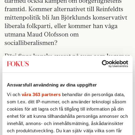
därmed också kampen om borgerlighetens
framtid. Kommer alternativet till Reinfeldts
mittenpolitik bli Jan Björklunds konservativt
liberala folkparti, eller kommer han våga
utmana Maud Olofsson om
socialliberalismen?
Däri finns kanske svaret på vem som kommer
dominera borgerligheten de kommande
decennierna.
***
Ansvarsfull användning av dina uppgifter
Vi och
våra 363 partners
behandlar din personliga data,
FÖR ÖVRIGT är det en händelse som ser ut
som t.ex. ditt IP-nummer, och använder teknologi såsom
som en tanke att Rysslands förre president
cookies för att lagra och få tillgång till information på din
Boris Jeltsin går ur tiden samtidigt som hans
enhet för att kunna tillhandahålla personliga annonser och
innehåll, annons- och innehållsmätning, åskådarinsikter
efterträdare håller på att begrava den
och produktutveckling. Du kan själv välja vilka som får
demokrati som var Jeltsins livsverk.