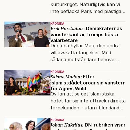
kulturkriget. Naturligtvis kan vi
inte befläcka Paris med plastiga
klossar från Panasonic.
KRÖNIKA
Erik Hörstadius:
Demokraternas
vänsterkant är Trumps bästa
valarbetare
Den ena hyllar Mao, den andra
vill avskaffa fängelser. Med
sådana motståndare behöver
presidenten knappt några
KRÖNIKA
vänner.
Sakine Madon:
Efter
islamistdådet oroar sig vänstern
för Agnes Wold
Oviljan att se det islamistiska
hotet tar sig inte uttryck i direkta
förnekanden – utan i blundandet
och den återkommande
KRÖNIKA
fokusförflyttningen.
Johan Hakelius:
DN-rubriken visar