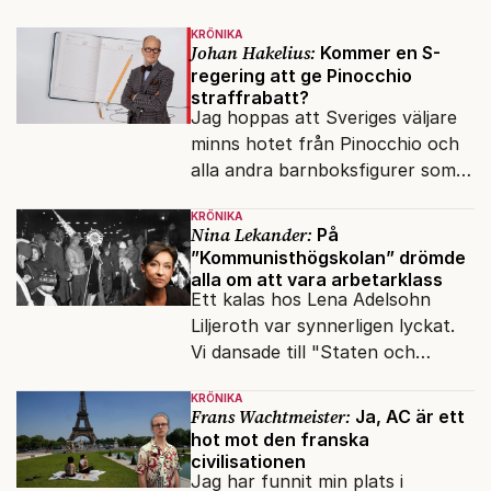
KRÖNIKA
Johan Hakelius:
Kommer en S-
regering att ge Pinocchio
straffrabatt?
Jag hoppas att Sveriges väljare
minns hotet från Pinocchio och
alla andra barnboksfigurer som
snart befrias från hämmande
KRÖNIKA
upphovsrätt.
Nina Lekander:
På
”Kommunisthögskolan” drömde
alla om att vara arbetarklass
Ett kalas hos Lena Adelsohn
Liljeroth var synnerligen lyckat.
Vi dansade till "Staten och
kapitalet", Ebba Gröns version.
KRÖNIKA
Frans Wachtmeister:
Ja, AC är ett
hot mot den franska
civilisationen
Jag har funnit min plats i