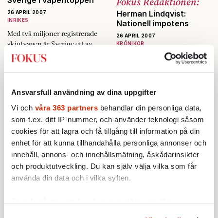
Fokus Redaktionen:
instinkt.
Herman Lindqvist:
26 APRIL 2007
INRIKES
Nationell impotens
Med två miljoner registrerade
26 APRIL 2007
skjutvapen är Sverige ett av
KRÖNIKOR
världens vapentätaste länder.
Jag har nu bott sammanlagt
tjugoett år i Frankrike. Jag har
sörjt och glatt mig med mina
Tre av fyra vill se debatt
En ekonomisk revolution
franska vänner och grannar i
Ansvarsfull användning av dina uppgifter
med Sd
deras och Frankrikes…
26 APRIL 2007
Vi och
våra 363 partners
behandlar din personliga data,
EKONOMI
26 APRIL 2007
INRIKES
som t.ex. ditt IP-nummer, och använder teknologi såsom
Utvecklingsländernas BNP är
Riksdagspartierna gör rätt i att
nu tillsammans större än de
cookies för att lagra och få tillgång till information på din
debattera med
mogna ländernas.
enhet för att kunna tillhandahålla personliga annonser och
Sverigedemokraterna. Det
innehåll, annons- och innehållsmätning, åskådarinsikter
anser 75 procent av svenska
Lista alla våra nummer
och produktutveckling. Du kan själv välja vilka som får
folket.
använda din data och i vilka syften.
Ta reda på mer om hur dina personliga uppgifter
behandlas och ställ in dina preferenser i
detaljsektionen
.