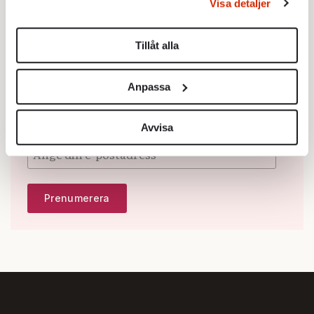
Visa detaljer
Du kan ändra eller dra tillbaka ditt samtycke när som
Missa inget: Anmäl dig
helst från cookie-förklaringen.
till vårt nyhetsbrev i
Tillåt alla
Vi använder enhetsidentifierare för att anpassa innehållet
dag!
och annonserna till användarna, tillhandahålla funktioner
Anpassa
för sociala medier och analysera vår trafik. Vi
Förstå vad som händer. Innan det händer. Få
vidarebefordrar även sådana identifierare och annan
Fokus nyhetsbrev direkt till din mejl.
information från din enhet till de sociala medier och
Avvisa
annons- och analysföretag som vi samarbetar med.
Dessa kan i sin tur kombinera informationen med annan
information som du har tillhandahållit eller som de har
samlat in när du har använt deras tjänster.
Om du vill läsa mer om hur vi hanterar personuppgifter
kan du göra det
här
.