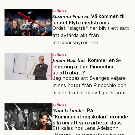
KRÖNIKA
Susanna Popova:
Välkommen till
landet Flyta medströms
Ordet "slagträ" har blivit ett sätt
att avfärda allt från
marknadshyror och
slöserikommissioner till frågor
KRÖNIKA
om antisemitism.
Johan Hakelius:
Kommer en S-
regering att ge Pinocchio
straffrabatt?
Jag hoppas att Sveriges väljare
minns hotet från Pinocchio och
alla andra barnboksfigurer som
snart befrias från hämmande
KRÖNIKA
upphovsrätt.
Nina Lekander:
På
”Kommunisthögskolan” drömde
alla om att vara arbetarklass
Ett kalas hos Lena Adelsohn