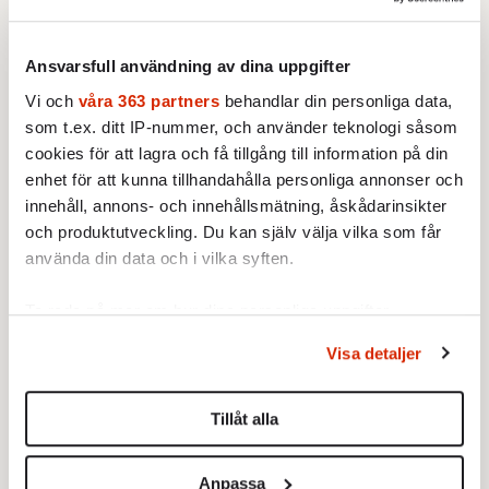
Ansvarsfull användning av dina uppgifter
Vi och
våra 363 partners
behandlar din personliga data,
som t.ex. ditt IP-nummer, och använder teknologi såsom
cookies för att lagra och få tillgång till information på din
enhet för att kunna tillhandahålla personliga annonser och
innehåll, annons- och innehållsmätning, åskådarinsikter
och produktutveckling. Du kan själv välja vilka som får
använda din data och i vilka syften.
Ta reda på mer om hur dina personliga uppgifter
behandlas och ställ in dina preferenser i
detaljsektionen
.
Visa detaljer
Du kan ändra eller dra tillbaka ditt samtycke när som
Text:
Mats Holm
helst från cookie-förklaringen.
Bild: TT
Publicerad 2021-03-04
Tillåt alla
Vi använder enhetsidentifierare för att anpassa innehållet
och annonserna till användarna, tillhandahålla funktioner
Ingår i nummer 2021-09
Krönikor
Anpassa