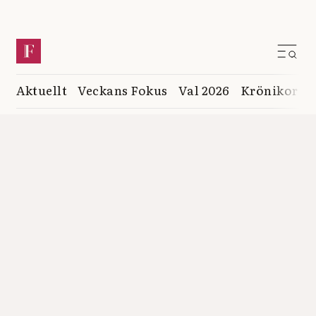
Aktuellt
Veckans Fokus
Val 2026
Krönikor
K