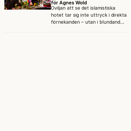
för Agnes Wold
Oviljan att se det islamistiska
hotet tar sig inte uttryck i direkta
förnekanden – utan i blundandet
och den återkommande
fokusförflyttningen.