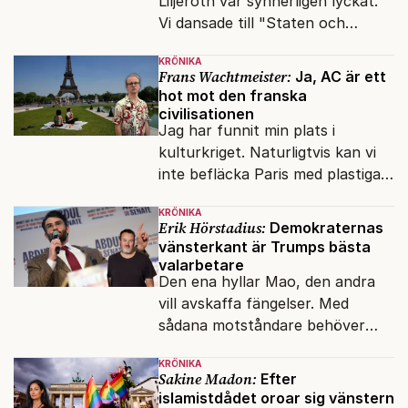
Liljeroth var synnerligen lyckat.
Vi dansade till "Staten och
kapitalet", Ebba Gröns version.
KRÖNIKA
Frans Wachtmeister:
Ja, AC är ett
hot mot den franska
civilisationen
Jag har funnit min plats i
kulturkriget. Naturligtvis kan vi
inte befläcka Paris med plastiga
klossar från Panasonic.
KRÖNIKA
Erik Hörstadius:
Demokraternas
vänsterkant är Trumps bästa
valarbetare
Den ena hyllar Mao, den andra
vill avskaffa fängelser. Med
sådana motståndare behöver
presidenten knappt några
KRÖNIKA
vänner.
Sakine Madon:
Efter
islamistdådet oroar sig vänstern