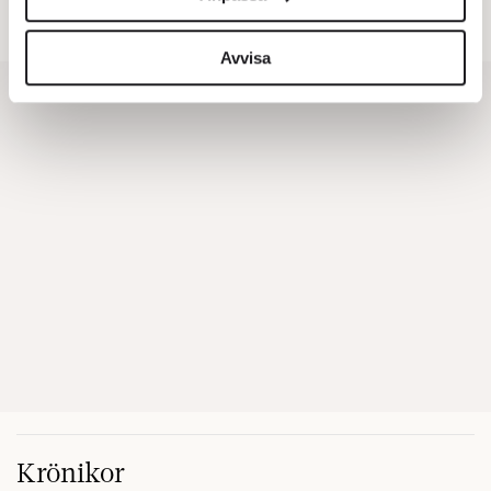
för sociala medier och analysera vår trafik. Vi
Amanda Gorman
vidarebefordrar även sådana identifierare och annan
information från din enhet till de sociala medier och
Avvisa
annons- och analysföretag som vi samarbetar med.
Dessa kan i sin tur kombinera informationen med annan
information som du har tillhandahållit eller som de har
samlat in när du har använt deras tjänster.
Om du vill läsa mer om hur vi hanterar personuppgifter
kan du göra det
här
.
Krönikor