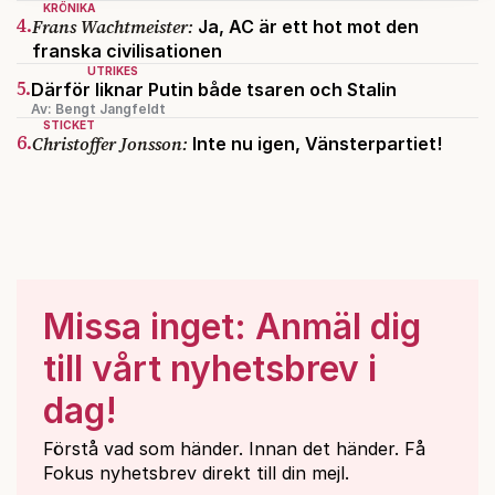
kan du göra det
här
.
KRÖNIKA
4.
Frans Wachtmeister:
Ja, AC är ett hot mot den
franska civilisationen
UTRIKES
5.
Därför liknar Putin både tsaren och Stalin
Av: Bengt Jangfeldt
STICKET
6.
Christoffer Jonsson:
Inte nu igen, Vänsterpartiet!
Missa inget: Anmäl dig
till vårt nyhetsbrev i
dag!
Förstå vad som händer. Innan det händer. Få
Fokus nyhetsbrev direkt till din mejl.