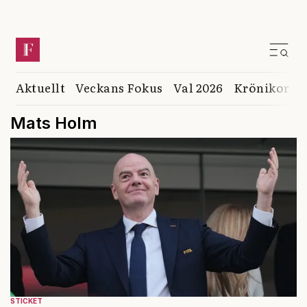
Aktuellt
Veckans Fokus
Val 2026
Krönikor
K
Mats Holm
STICKET