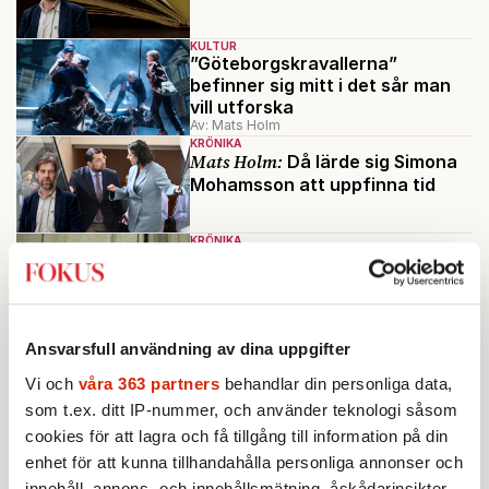
KULTUR
”Göteborgskravallerna”
befinner sig mitt i det sår man
vill utforska
Av: Mats Holm
KRÖNIKA
Mats Holm:
Då lärde sig Simona
Mohamsson att uppfinna tid
KRÖNIKA
Mats Holm:
Ayatollan anlände
och världen krympte till ett
hotellrum
Ansvarsfull användning av dina uppgifter
VECKANS FOKUS
VETENSKAP
Har skärmarna gett oss
Vi och
våra 363 partners
behandlar din personliga data,
hjärnröta – med flit?
som t.ex. ditt IP-nummer, och använder teknologi såsom
Av: Mats Holm
•
cookies för att lagra och få tillgång till information på din
enhet för att kunna tillhandahålla personliga annonser och
Ladda fler
innehåll, annons- och innehållsmätning, åskådarinsikter