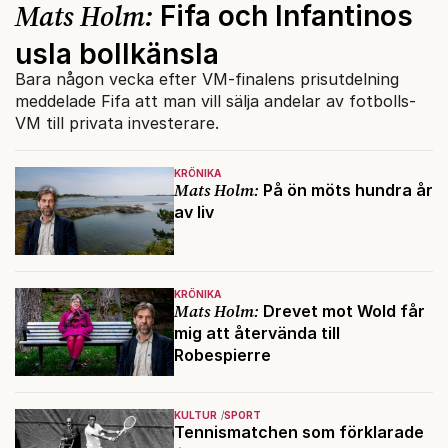
Mats Holm:
Fifa och Infantinos
usla bollkänsla
Bara någon vecka efter VM-finalens prisutdelning
meddelade Fifa att man vill sälja andelar av fotbolls-
VM till privata investerare.
KRÖNIKA
Mats Holm:
På ön möts hundra år
av liv
KRÖNIKA
Mats Holm:
Drevet mot Wold får
mig att återvända till
Robespierre
KULTUR
SPORT
Tennismatchen som förklarade