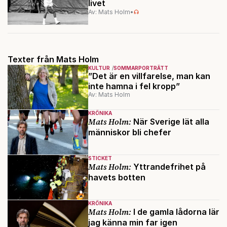
livet
Av: Mats Holm
•
Texter från Mats Holm
KULTUR
SOMMARPORTRÄTT
”Det är en villfarelse, man kan
inte hamna i fel kropp”
Av: Mats Holm
KRÖNIKA
Mats Holm:
När Sverige lät alla
människor bli chefer
STICKET
Mats Holm:
Yttrandefrihet på
havets botten
KRÖNIKA
Mats Holm:
I de gamla lådorna lär
jag känna min far igen