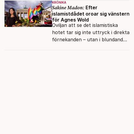
KRÖNIKA
vänner.
Sakine Madon:
Efter
islamistdådet oroar sig vänstern
för Agnes Wold
Oviljan att se det islamistiska
hotet tar sig inte uttryck i direkta
förnekanden – utan i blundandet
och den återkommande
fokusförflyttningen.