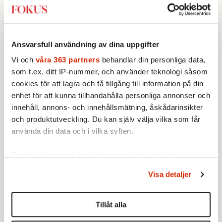
insatser för att den stora gruppen, som
undrar vart samhället är på väg, ska kunna få
en mjuk övergång till den nya tillvaron.
Ansvarsfull användning av dina uppgifter
Det gäller att komma ihåg att den absoluta
Vi och
våra 363 partners
behandlar din personliga data,
majoriteten av mänskligheten vill göra rätt
som t.ex. ditt IP-nummer, och använder teknologi såsom
och gott, och blir därför osäker i tillvaron om
cookies för att lagra och få tillgång till information på din
spelet, spelreglerna och målen inte är tydliga.
enhet för att kunna tillhandahålla personliga annonser och
innehåll, annons- och innehållsmätning, åskådarinsikter
I synnerhet när ens tillvaro är kraftigt
och produktutveckling. Du kan själv välja vilka som får
förändrad.
använda din data och i vilka syften.
Ta reda på mer om hur dina personliga uppgifter
behandlas och ställ in dina preferenser i
detaljsektionen
.
Visa detaljer
Du kan ändra eller dra tillbaka ditt samtycke när som
helst från cookie-förklaringen.
Tillåt alla
Vi använder enhetsidentifierare för att anpassa innehållet