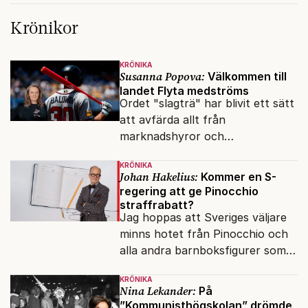
Krönikor
KRÖNIKA
Susanna Popova:
Välkommen till
landet Flyta medströms
Ordet "slagträ" har blivit ett sätt
att avfärda allt från
marknadshyror och
slöserikommissioner till frågor
KRÖNIKA
om antisemitism.
Johan Hakelius:
Kommer en S-
regering att ge Pinocchio
straffrabatt?
Jag hoppas att Sveriges väljare
minns hotet från Pinocchio och
alla andra barnboksfigurer som
snart befrias från hämmande
KRÖNIKA
upphovsrätt.
Nina Lekander:
På
”Kommunisthögskolan” drömde