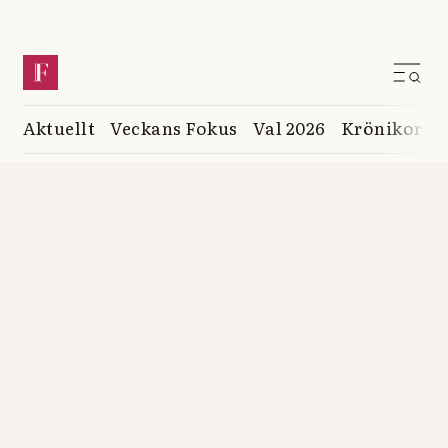
Aktuellt
Veckans Fokus
Val 2026
Krönikor
K