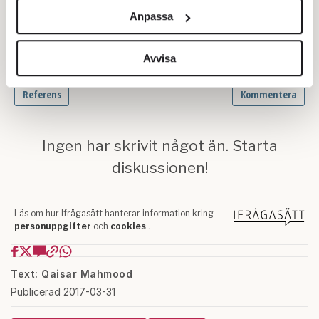
och annonserna till användarna, tillhandahålla funktioner
Anpassa
för sociala medier och analysera vår trafik. Vi
vidarebefordrar även sådana identifierare och annan
information från din enhet till de sociala medier och
Avvisa
annons- och analysföretag som vi samarbetar med.
Dessa kan i sin tur kombinera informationen med annan
information som du har tillhandahållit eller som de har
samlat in när du har använt deras tjänster.
Om du vill läsa mer om hur vi hanterar personuppgifter
kan du göra det
här
.
Text: Qaisar Mahmood
Publicerad 2017-03-31