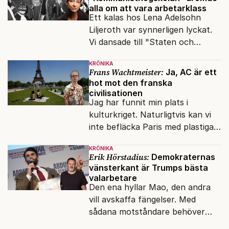
alla om att vara arbetarklass
Ett kalas hos Lena Adelsohn
Liljeroth var synnerligen lyckat.
Vi dansade till "Staten och
kapitalet", Ebba Gröns version.
KRÖNIKA
Frans Wachtmeister:
Ja, AC är ett
hot mot den franska
civilisationen
Jag har funnit min plats i
kulturkriget. Naturligtvis kan vi
inte befläcka Paris med plastiga
klossar från Panasonic.
KRÖNIKA
Erik Hörstadius:
Demokraternas
vänsterkant är Trumps bästa
valarbetare
Den ena hyllar Mao, den andra
vill avskaffa fängelser. Med
sådana motståndare behöver
presidenten knappt några