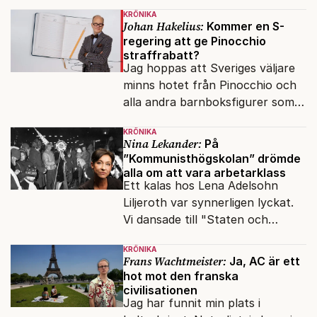
slöserikommissioner till frågor
KRÖNIKA
om antisemitism.
Johan Hakelius:
Kommer en S-
regering att ge Pinocchio
straffrabatt?
Jag hoppas att Sveriges väljare
minns hotet från Pinocchio och
alla andra barnboksfigurer som
snart befrias från hämmande
KRÖNIKA
upphovsrätt.
Nina Lekander:
På
”Kommunisthögskolan” drömde
alla om att vara arbetarklass
Ett kalas hos Lena Adelsohn
Liljeroth var synnerligen lyckat.
Vi dansade till "Staten och
kapitalet", Ebba Gröns version.
KRÖNIKA
Frans Wachtmeister:
Ja, AC är ett
hot mot den franska
civilisationen
Jag har funnit min plats i