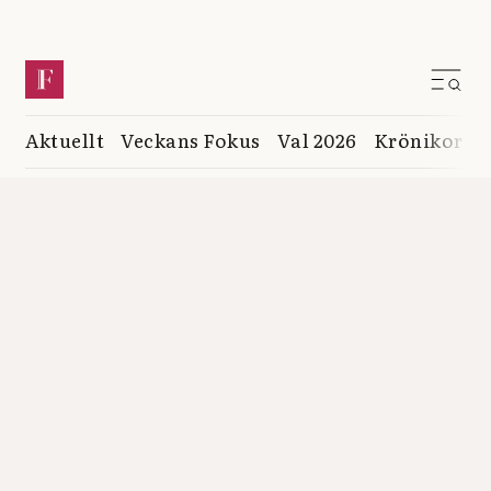
Aktuellt
Veckans Fokus
Val 2026
Krönikor
K