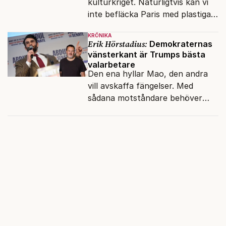
kulturkriget. Naturligtvis kan vi
inte befläcka Paris med plastiga
klossar från Panasonic.
KRÖNIKA
Erik Hörstadius:
Demokraternas
vänsterkant är Trumps bästa
valarbetare
Den ena hyllar Mao, den andra
vill avskaffa fängelser. Med
sådana motståndare behöver
presidenten knappt några
vänner.