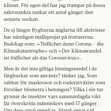
klimat. För egen del har jag trampat på dessa
sakrosankta tankar ett antal gånger den
senaste veckan.
De ej längre flygburna änglarna till aktivister
har nämligen mallsprejat på trottarerna.
Budskap som: »Tödlicher denn Corona – die
Klimakatastrophe« och »Der Klimawandel
ist tödlicher als das Coronavirus«.
Men är det inte giftiga lösningsmedel i de
färgburkar som använts? tänker jag. Som
sabbar för maskrosor och ruderatväxter som
försöker blomstra i betongen? Vilka i sin tur
gynnar de insekter vars sammanlagda vikt
lär överskrida människors med 17 gånger.
Om dess antal minskar, bland annat vid