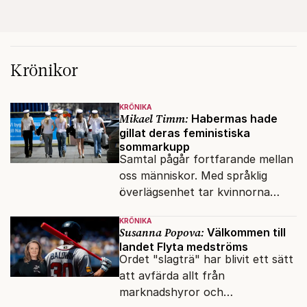
Krönikor
KRÖNIKA
Mikael Timm:
Habermas hade
gillat deras feministiska
sommarkupp
Samtal pågår fortfarande mellan
oss människor. Med språklig
överlägsenhet tar kvinnorna
över det offentliga rummet.
KRÖNIKA
Susanna Popova:
Välkommen till
landet Flyta medströms
Ordet "slagträ" har blivit ett sätt
att avfärda allt från
marknadshyror och