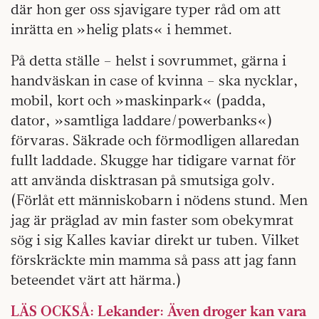
där hon ger oss sjavigare typer råd om att
inrätta en »helig plats« i hemmet.
På detta ställe – helst i sovrummet, gärna i
handväskan in case of kvinna – ska nycklar,
mobil, kort och »maskinpark« (padda,
dator, »samtliga laddare/powerbanks«)
förvaras. Säkrade och förmodligen allaredan
fullt laddade. Skugge har tidigare varnat för
att använda disktrasan på smutsiga golv.
(Förlåt ett människobarn i nödens stund. Men
jag är präglad av min faster som obekymrat
sög i sig Kalles kaviar direkt ur tuben. Vilket
förskräckte min mamma så pass att jag fann
beteendet värt att härma.)
LÄS OCKSÅ: Lekander: Även droger kan vara