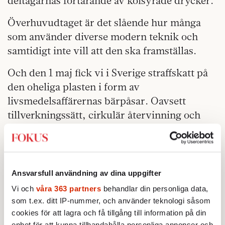
deltagarnas förtärande av kolsyrade drycker.
Överhuvudtaget är det slående hur många
som använder diverse modern teknik och
samtidigt inte vill att den ska framställas.
Och den 1 maj fick vi i Sverige straffskatt på
den oheliga plasten i form av
livsmedelsaffärernas bärpåsar. Oavsett
tillverkningssätt, cirkulär återvinning och
nationellt ursprung. Det hjälps inte att
kunniga har förklarat att svenska plastkassar
återanvänds eller blir soppåse, samt att en
tygkasse i ekologisk bomull måste brukas typ
Ansvarsfull användning av dina uppgifter
20 000 gånger för att bli miljönyttig.
Vi och
våra 363 partners
behandlar din personliga data,
som t.ex. ditt IP-nummer, och använder teknologi såsom
Det kan man kalla skenhelighet, eller förstås
cookies för att lagra och få tillgång till information på din
symbolpolitik. Åtgärder som gör gemene hen
enhet för att kunna tillhandahålla personliga annonser och