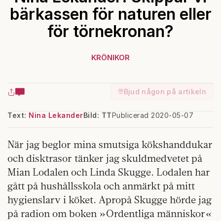
bärkassen för naturen eller
för törnekronan?
KRÖNIKOR
Bjud någon på artikeln
Text:
Nina Lekander
Bild: TT
Publicerad 2020-05-07
När jag beglor mina smutsiga kökshanddukar
och disktrasor tänker jag skuldmedvetet på
Mian Lodalen och Linda Skugge. Lodalen har
gått på hushållsskola och anmärkt på mitt
hygienslarv i köket. Apropå Skugge hörde jag
på radion om boken »Ordentliga människor«