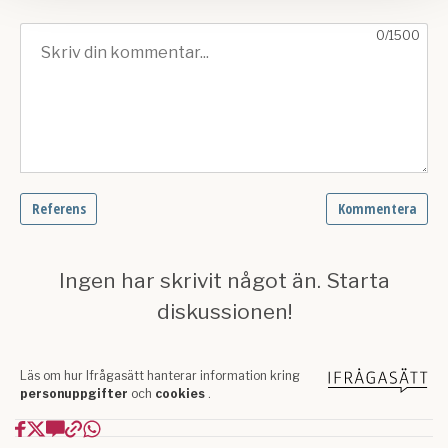
Om du vill läsa mer om hur vi hanterar personuppgifter
kan du göra det
här
.