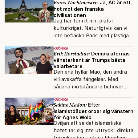
Frans Wachtmeister:
Ja, AC är ett
hot mot den franska
civilisationen
Jag har funnit min plats i
kulturkriget. Naturligtvis kan vi
inte befläcka Paris med plastiga
klossar från Panasonic.
KRÖNIKA
Erik Hörstadius:
Demokraternas
vänsterkant är Trumps bästa
valarbetare
Den ena hyllar Mao, den andra
vill avskaffa fängelser. Med
sådana motståndare behöver
presidenten knappt några
KRÖNIKA
vänner.
Sakine Madon:
Efter
islamistdådet oroar sig vänstern
för Agnes Wold
Oviljan att se det islamistiska
hotet tar sig inte uttryck i direkta
förnekanden – utan i blundandet