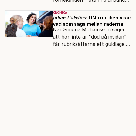
och den återkommande
KRÖNIKA
fokusförflyttningen.
Johan Hakelius:
DN-rubriken visar
vad som sägs mellan raderna
När Simona Mohamsson säger
att hon inte är "död på insidan"
får rubriksättarna ett guldläge.
Med små signaler blinkar man i
moraliskt samförstånd till
läsarna.