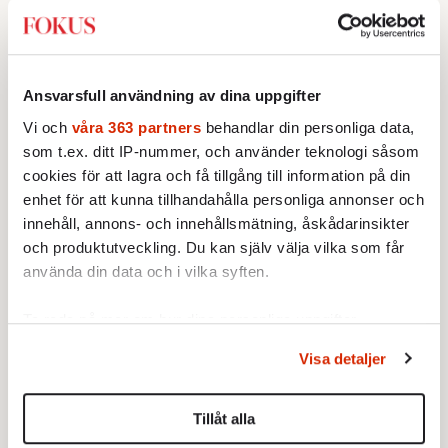
Ansvarsfull användning av dina uppgifter
Vi och
våra 363 partners
behandlar din personliga data,
som t.ex. ditt IP-nummer, och använder teknologi såsom
cookies för att lagra och få tillgång till information på din
enhet för att kunna tillhandahålla personliga annonser och
innehåll, annons- och innehållsmätning, åskådarinsikter
och produktutveckling. Du kan själv välja vilka som får
använda din data och i vilka syften.
Ta reda på mer om hur dina personliga uppgifter
behandlas och ställ in dina preferenser i
detaljsektionen
.
Visa detaljer
Du kan ändra eller dra tillbaka ditt samtycke när som
helst från cookie-förklaringen.
Tillåt alla
Vi använder enhetsidentifierare för att anpassa innehållet