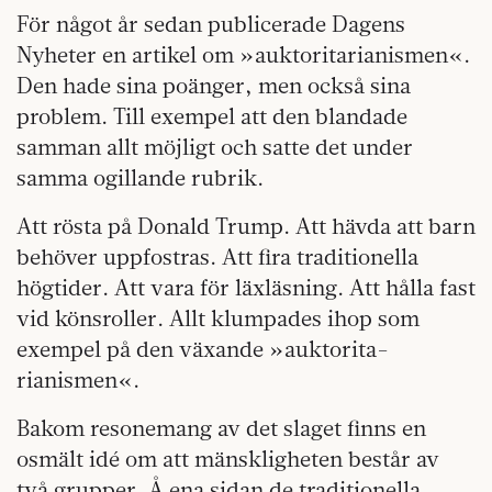
För något år sedan publicerade Dagens
Nyheter en artikel om »auktoritarianismen«.
Den hade sina poänger, men också sina
problem. Till exempel att den blandade
samman allt möjligt och satte det under
samma ogillande rubrik.
Att rösta på Donald Trump. Att hävda att barn
behöver uppfostras. Att fira traditionella
högtider. Att vara för läxläsning. Att hålla fast
vid köns­roller. Allt klumpades ihop som
exempel på den växande »auktorita­
rianismen«.
Bakom resonemang av det slaget finns en
osmält idé om att mänsklig­heten består av
två grupper. Å ena sidan de traditionella,