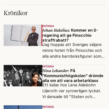
Krönikor
KRÖNIKA
Johan Hakelius:
Kommer en S-
regering att ge Pinocchio
straffrabatt?
Jag hoppas att Sveriges väljare
minns hotet från Pinocchio och
alla andra barnboksfigurer som
snart befrias från hämmande
KRÖNIKA
upphovsrätt.
Nina Lekander:
På
”Kommunisthögskolan” drömde
alla om att vara arbetarklass
Ett kalas hos Lena Adelsohn
Liljeroth var synnerligen lyckat.
Vi dansade till "Staten och
kapitalet", Ebba Gröns version.
KRÖNIKA