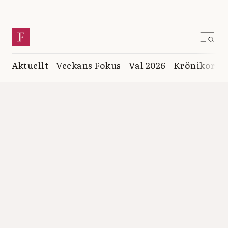
Aktuellt
Veckans Fokus
Val 2026
Krönikor
K