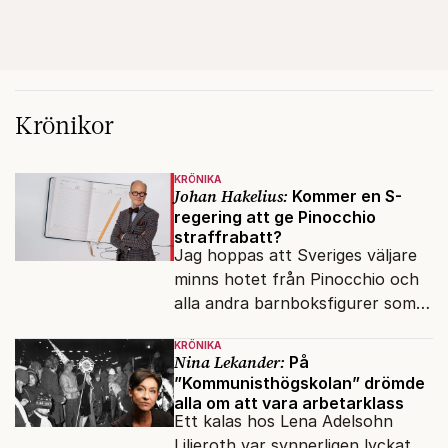
Krönikor
KRÖNIKA
Johan Hakelius:
Kommer en S-
regering att ge Pinocchio
straffrabatt?
Jag hoppas att Sveriges väljare
minns hotet från Pinocchio och
alla andra barnboksfigurer som
snart befrias från hämmande
KRÖNIKA
upphovsrätt.
Nina Lekander:
På
”Kommunisthögskolan” drömde
alla om att vara arbetarklass
Ett kalas hos Lena Adelsohn
Liljeroth var synnerligen lyckat.