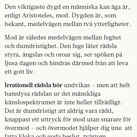
Den viktigaste dygd en människa kan äga är,
enligt Aristoteles, mod. Dygden är, som
bekant, medelvägen mellan två ytterligheter.
Mod är således medelvägen mellan feghet
och dumdristighet. Den fege låter rädsla
styra, ängslas och oroar sig, ser spöken på
ljusa dagen och hindras därmed från att leva
ett gott liv.
Irrationell rädsla bör
undvikas – men att helt
bannlysa rädslan ur det mänskliga
känslospektrumet är inte heller tillrådligt.
Det är dumdristigt att aldrig vara rädd,
knappast ett uttryck för mod utan snarare för
övermod – och övermodet hjälper dig inte att
fatta kloka och goda beslut, tvärtom.