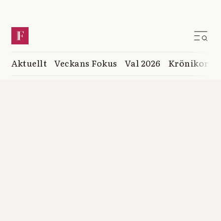
Aktuellt
Veckans Fokus
Val 2026
Krönikor
K