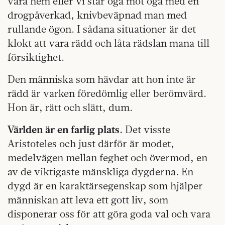
våra hem eller vi står öga mot öga med en
drogpåverkad, knivbeväpnad man med
rullande ögon. I sådana situationer är det
klokt att vara rädd och låta rädslan mana till
försiktighet.
Den människa som hävdar att hon inte är
rädd är varken föredömlig eller berömvärd.
Hon är, rätt och slätt, dum.
Världen är en farlig plats.
Det visste
Aristoteles och just därför är modet,
medelvägen mellan feghet och övermod, en
av de viktigaste mänskliga dygderna. En
dygd är en karaktärsegenskap som hjälper
människan att leva ett gott liv, som
disponerar oss för att göra goda val och vara