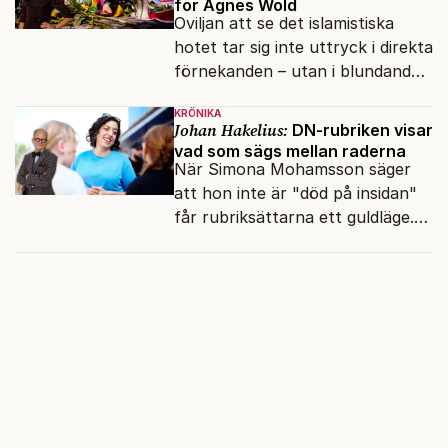
för Agnes Wold
Oviljan att se det islamistiska
hotet tar sig inte uttryck i direkta
förnekanden – utan i blundandet
och den återkommande
KRÖNIKA
fokusförflyttningen.
Johan Hakelius:
DN-rubriken visar
vad som sägs mellan raderna
När Simona Mohamsson säger
att hon inte är "död på insidan"
får rubriksättarna ett guldläge.
Med små signaler blinkar man i
moraliskt samförstånd till
läsarna.