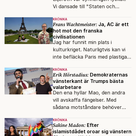
Vi dansade till "Staten och
kapitalet", Ebba Gröns version.
KRÖNIKA
Frans Wachtmeister:
Ja, AC är ett
hot mot den franska
civilisationen
Jag har funnit min plats i
kulturkriget. Naturligtvis kan vi
inte befläcka Paris med plastiga
klossar från Panasonic.
KRÖNIKA
Erik Hörstadius:
Demokraternas
vänsterkant är Trumps bästa
valarbetare
Den ena hyllar Mao, den andra
vill avskaffa fängelser. Med
sådana motståndare behöver
presidenten knappt några
KRÖNIKA
vänner.
Sakine Madon:
Efter
islamistdådet oroar sig vänstern