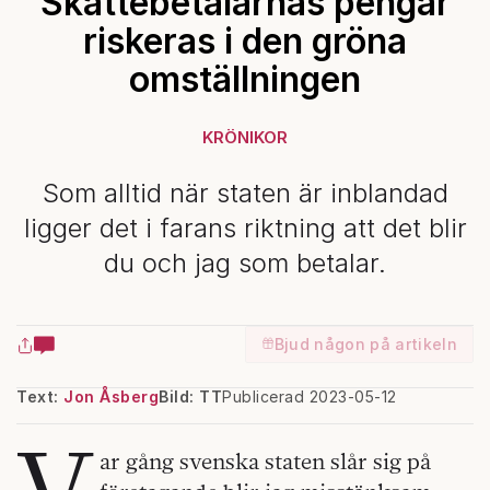
Skattebetalarnas pengar
riskeras i den gröna
omställningen
KRÖNIKOR
Som alltid när staten är inblandad
ligger det i farans riktning att det blir
du och jag som betalar.
Bjud någon på artikeln
Text:
Jon Åsberg
Bild: TT
Publicerad 2023-05-12
V
ar gång svenska staten slår sig på