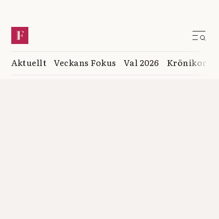
Aktuellt
Veckans Fokus
Val 2026
Krönikor
K