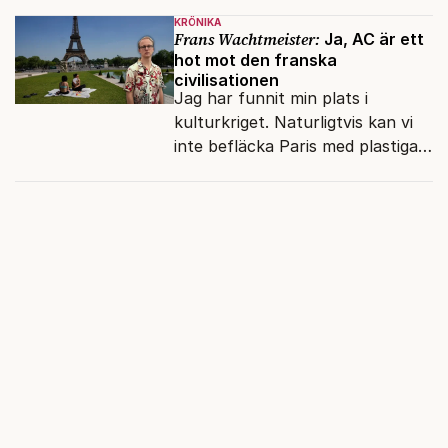
kapitalet", Ebba Gröns version.
KRÖNIKA
Frans Wachtmeister:
Ja, AC är ett
hot mot den franska
civilisationen
Jag har funnit min plats i
kulturkriget. Naturligtvis kan vi
inte befläcka Paris med plastiga
klossar från Panasonic.