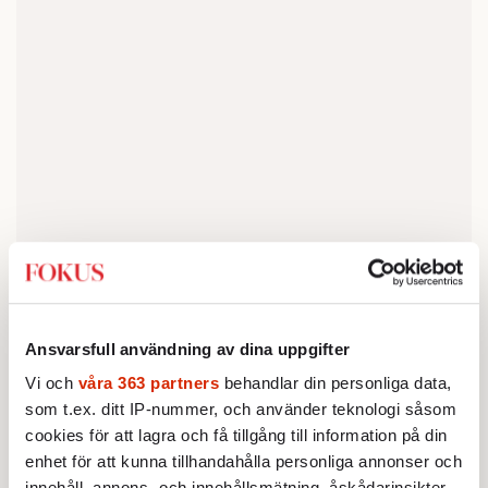
***
Ansvarsfull användning av dina uppgifter
Läs även:
Det gröna stålet: en bubbla redo att
Vi och
våra 363 partners
behandlar din personliga data,
spricka?
som t.ex. ditt IP-nummer, och använder teknologi såsom
cookies för att lagra och få tillgång till information på din
Läs även:
De sällsynta jordartsmetallerna:
enhet för att kunna tillhandahålla personliga annonser och
innehåll, annons- och innehållsmätning, åskådarinsikter