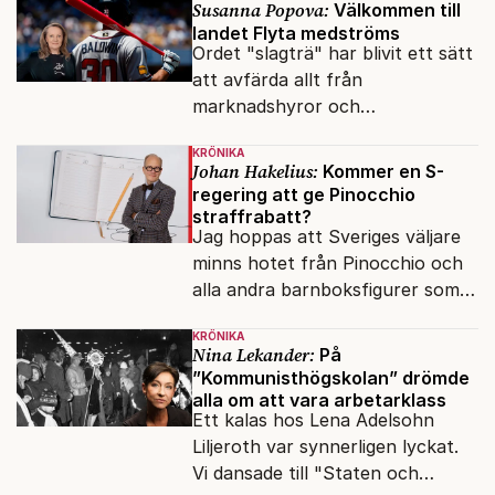
Susanna Popova:
Välkommen till
landet Flyta medströms
Ordet "slagträ" har blivit ett sätt
att avfärda allt från
marknadshyror och
slöserikommissioner till frågor
KRÖNIKA
om antisemitism.
Johan Hakelius:
Kommer en S-
regering att ge Pinocchio
straffrabatt?
Jag hoppas att Sveriges väljare
minns hotet från Pinocchio och
alla andra barnboksfigurer som
snart befrias från hämmande
KRÖNIKA
upphovsrätt.
Nina Lekander:
På
”Kommunisthögskolan” drömde
alla om att vara arbetarklass
Ett kalas hos Lena Adelsohn
Liljeroth var synnerligen lyckat.
Vi dansade till "Staten och