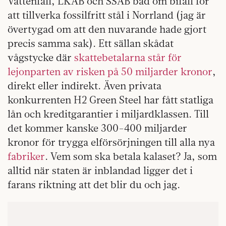
Vattenfall, LKAB och SSAB bad om bifall för
att tillverka fossilfritt stål i Norrland (jag är
övertygad om att den nuvarande hade gjort
precis samma sak). Ett sällan skådat
vågstycke där
skattebetalarna står för
lejonparten av risken på 50 miljarder kronor
,
direkt eller indirekt. Även privata
konkurrenten H2 Green Steel har fått statliga
lån och kreditgarantier i miljardklassen. Till
det kommer kanske 300-400 miljarder
kronor för trygga elförsörjningen till alla nya
fabriker
. Vem som ska betala kalaset? Ja, som
alltid när staten är inblandad ligger det i
farans riktning att det blir du och jag.