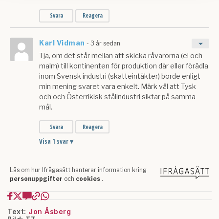
kan du göra det
här
.
Text:
Jon Åsberg