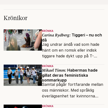
Krönikor
KRÖNIKA
Carina Rydberg:
Tiggeri – nu och
då
Jag undrar ändå vad som hade
hänt om en romsk eller indisk
tiggare hade dykt upp på T-
banan med en mobiltelefon, till
KRÖNIKA
vilken det hade gått bra att
Mikael Timm:
Habermas hade
swisha.
gillat deras feministiska
sommarkupp
Samtal pågår fortfarande mellan
oss människor. Med språklig
överlägsenhet tar kvinnorna
över det offentliga rummet.
KRÖNIKA