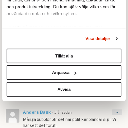
priset för den gröna omställningen
och produktutveckling. Du kan själv välja vilka som får
använda din data och i vilka syften.
Ta reda på mer om hur dina personliga uppgifter
behandlas och ställ in dina preferenser i
detaljsektionen
.
Visa detaljer
Du kan ändra eller dra tillbaka ditt samtycke när som
helst från cookie-förklaringen.
Tillåt alla
Vi använder enhetsidentifierare för att anpassa innehållet
och annonserna till användarna, tillhandahålla funktioner
Anpassa
för sociala medier och analysera vår trafik. Vi
vidarebefordrar även sådana identifierare och annan
information från din enhet till de sociala medier och
Avvisa
annons- och analysföretag som vi samarbetar med.
Dessa kan i sin tur kombinera informationen med annan
information som du har tillhandahållit eller som de har
samlat in när du har använt deras tjänster.
Om du vill läsa mer om hur vi hanterar personuppgifter