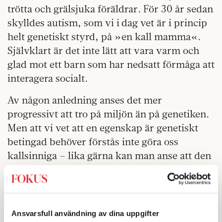
trötta och grälsjuka föräldrar. För 30 år sedan
skylldes autism, som vi i dag vet är i princip
helt genetiskt styrd, på »en kall mamma«.
Självklart är det inte lätt att vara varm och
glad mot ett barn som har nedsatt förmåga att
interagera socialt.
Av någon anledning anses det mer
progressivt att tro på miljön än på genetiken.
Men att vi vet att en egenskap är genetiskt
betingad behöver förstås inte göra oss
kallsinniga – lika gärna kan man anse att den
som haft otur i det genetiska lotteriet
förtjänar att bli väl omhändertagen och ges
möjlighet att utvecklas utifrån sina
förutsättningar.
Ansvarsfull användning av dina uppgifter