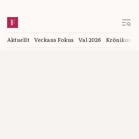
Aktuellt
Veckans Fokus
Val 2026
Krönikor
K