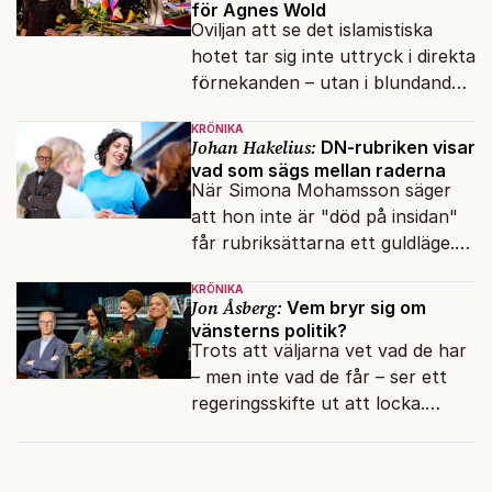
för Agnes Wold
Oviljan att se det islamistiska
hotet tar sig inte uttryck i direkta
förnekanden – utan i blundandet
och den återkommande
KRÖNIKA
fokusförflyttningen.
Johan Hakelius:
DN-rubriken visar
vad som sägs mellan raderna
När Simona Mohamsson säger
att hon inte är "död på insidan"
får rubriksättarna ett guldläge.
Med små signaler blinkar man i
KRÖNIKA
moraliskt samförstånd till
Jon Åsberg:
Vem bryr sig om
läsarna.
vänsterns politik?
Trots att väljarna vet vad de har
– men inte vad de får – ser ett
regeringsskifte ut att locka.
Varför?