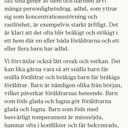
fått sina gener av dem och därmed ärvt
många personlighetsdrag. adhd, som yttrar
sig som koncentrationsstörning och
rastlöshet, är exempelvis starkt ärftligt. Det
är klart att det ofta blir bråkigt och stökigt i
ett hem där en eller båda föräldrarna och ett
eller flera barn har adhd.
Vi förväxlar också lätt orsak och verkan. Det
kan lika gärna vara så att snälla barn får
snälla föräldrar och bråkiga barn får bråkiga
föräldrar. Barn är nämligen olika från början,
vilket påverkar föräldrarnas beteende. Barn
som föds glada och lugna gör föräldrarna
glada och lugna. Barn som föds med
besvärligt temperament är missnöjda,
hamnar ofta i konflikter och får bekymrade,