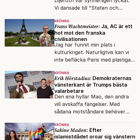
Liljeroth var synnerligen lyckat.
Vi dansade till "Staten och
kapitalet", Ebba Gröns version.
KRÖNIKA
Frans Wachtmeister:
Ja, AC är ett
hot mot den franska
civilisationen
Jag har funnit min plats i
kulturkriget. Naturligtvis kan vi
inte befläcka Paris med plastiga
klossar från Panasonic.
KRÖNIKA
Erik Hörstadius:
Demokraternas
vänsterkant är Trumps bästa
valarbetare
Den ena hyllar Mao, den andra
vill avskaffa fängelser. Med
sådana motståndare behöver
presidenten knappt några
KRÖNIKA
vänner.
Sakine Madon:
Efter
islamistdådet oroar sig vänstern