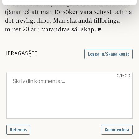
ändra särskilt mycket på våra barn, men alla
Dessa kan i sin tur kombinera informationen med annan
tjänar på att man försöker vara schyst och ha
information som du har tillhandahållit eller som de har
det trevligt ihop. Man ska ändå tillbringa
samlat in när du har använt deras tjänster.
minst 20 år i varandras sällskap.
Om du vill läsa mer om hur vi hanterar personuppgifter
kan du göra det
här
.