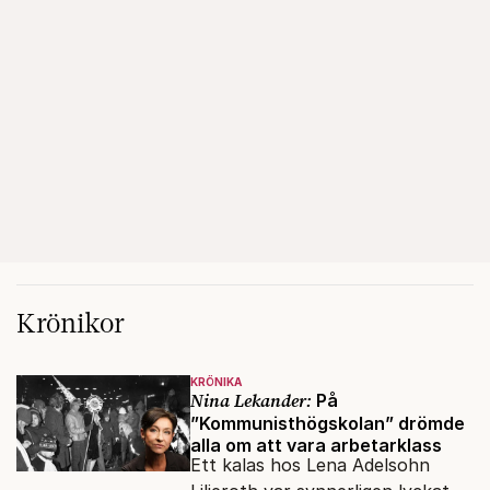
Krönikor
KRÖNIKA
Nina Lekander:
På
”Kommunisthögskolan” drömde
alla om att vara arbetarklass
Ett kalas hos Lena Adelsohn