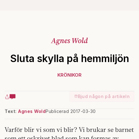
Agnes Wold
Sluta skylla på hemmiljön
KRÖNIKOR
Bjud någon på artikeln
Text:
Agnes Wold
Publicerad 2017-03-30
Varför blir vi som vi blir? Vi brukar se barnet
som ett oskrivet blad som kan formas av