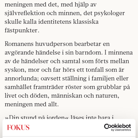
meningen med det, med hjälp av
självreflektion och minnen, det psykologer
skulle kalla identitetens klassiska
fästpunkter.
Romanens huvudperson bearbetar en
avgörande händelse i sin barndom. I minnena
av de händelser och samtal som förts mellan
syskon, mor och far hörs ett tonfall som är
annorlunda; oavsett ställning i familjen eller
samhället framträder röster som grubblar på
livet och döden, människan och naturen,
meningen med allt.
»Din stund på jorden« läses inte bara i
radion. Den har ofta spelats på teatern de
senaste åren, senast på Göteborgs stadsteater