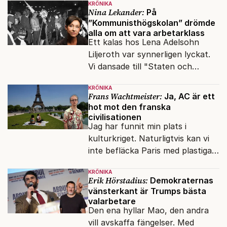
KRÖNIKA
Nina Lekander:
På
”Kommunisthögskolan” drömde
alla om att vara arbetarklass
Ett kalas hos Lena Adelsohn
Liljeroth var synnerligen lyckat.
Vi dansade till "Staten och
kapitalet", Ebba Gröns version.
KRÖNIKA
Frans Wachtmeister:
Ja, AC är ett
hot mot den franska
civilisationen
Jag har funnit min plats i
kulturkriget. Naturligtvis kan vi
inte befläcka Paris med plastiga
klossar från Panasonic.
KRÖNIKA
Erik Hörstadius:
Demokraternas
vänsterkant är Trumps bästa
valarbetare
Den ena hyllar Mao, den andra
vill avskaffa fängelser. Med