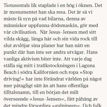
Tiotusentals lik staplade i en hög i öknen. Det
är monumentet han ska resa. Det är så vi
måste få syn på vad bilarna, denna av
människor uppfunna dödsmaskin, gör med
vår civilisation. När Jesus-Jensen med sitt
vilda skägg, långa hår och sin vida rock till
slut avslöjar sina planer har han nått en
punkt där han inte ser andra utvägar. Hans
vanliga aktivism biter inte. Att varje dag
ställa sig mitt i trafikstockningen i Laguna
Beach i södra Kalifornien och ropa »Stop
driving!« har inte förändrat världen på något
mer påtagligt sätt än att hans offentliga
tilltalsnamn, till en början det milt
överseende »Jesus-Jensen«, fått påhäng av
det mindre försonliga »galningen«. Och folk