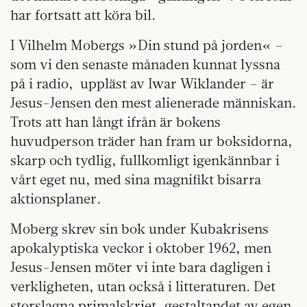
har fortsatt att köra bil.
I Vilhelm Mobergs »Din stund på jorden« –
som vi den senaste månaden kunnat lyssna
på i radio, uppläst av Iwar Wiklander – är
Jesus-Jensen den mest alienerade människan.
Trots att han långt ifrån är bokens
huvudperson träder han fram ur boksidorna,
skarp och tydlig, fullkomligt igenkännbar i
vårt eget nu, med sina magnifikt bisarra
aktionsplaner.
Moberg skrev sin bok under Kubakrisens
apokalyptiska veckor i oktober 1962, men
Jesus-Jensen möter vi inte bara dagligen i
verkligheten, utan också i litteraturen. Det
storslagna primalskriet, gestaltandet av egen