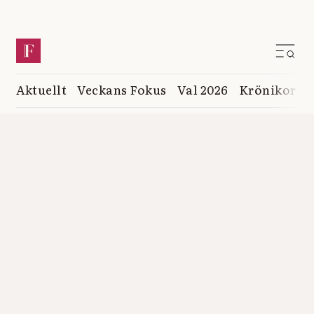
Aktuellt
Veckans Fokus
Val 2026
Krönikor
K