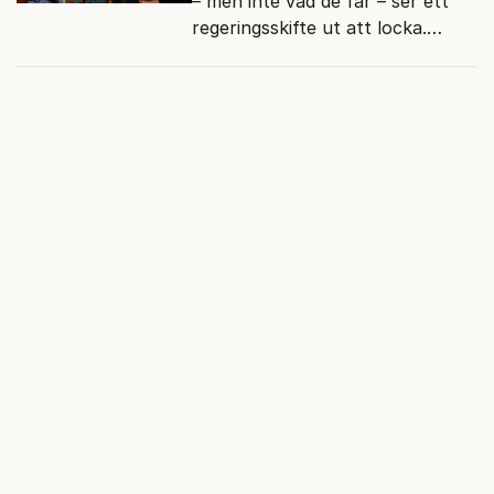
– men inte vad de får – ser ett
regeringsskifte ut att locka.
Varför?