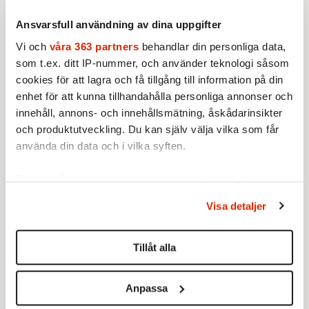
i höstas. SVT:s filmatisering av boken går att
Ansvarsfull användning av dina uppgifter
se på Play. Jens Liljestrands hyllade biografi
Vi och
våra 363 partners
behandlar din personliga data,
över Vilhelm Moberg ligger på framträdande
som t.ex. ditt IP-nummer, och använder teknologi såsom
plats i varje bokhandel, och är alltid utlånad
cookies för att lagra och få tillgång till information på din
på biblioteket. Man börjar nästan misstänka
enhet för att kunna tillhandahålla personliga annonser och
att vi börjar inse att vi behöver sköljas av det
innehåll, annons- och innehållsmätning, åskådarinsikter
där kalla vattnet mycket mer än vad vi anat. <
och produktutveckling. Du kan själv välja vilka som får
använda din data och i vilka syften.
Ta reda på mer om hur dina personliga uppgifter
behandlas och ställ in dina preferenser i
detaljsektionen
.
Visa detaljer
Du kan ändra eller dra tillbaka ditt samtycke när som
helst från cookie-förklaringen.
Tillåt alla
Vi använder enhetsidentifierare för att anpassa innehållet
och annonserna till användarna, tillhandahålla funktioner
Anpassa
för sociala medier och analysera vår trafik. Vi