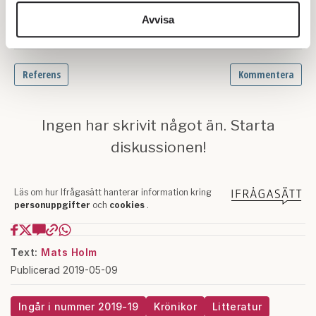
vidarebefordrar även sådana identifierare och annan
information från din enhet till de sociala medier och
Avvisa
annons- och analysföretag som vi samarbetar med.
Dessa kan i sin tur kombinera informationen med annan
information som du har tillhandahållit eller som de har
samlat in när du har använt deras tjänster.
Om du vill läsa mer om hur vi hanterar personuppgifter
kan du göra det
här
.
Text:
Mats Holm
Publicerad 2019-05-09
Ingår i nummer 2019-19
Krönikor
Litteratur