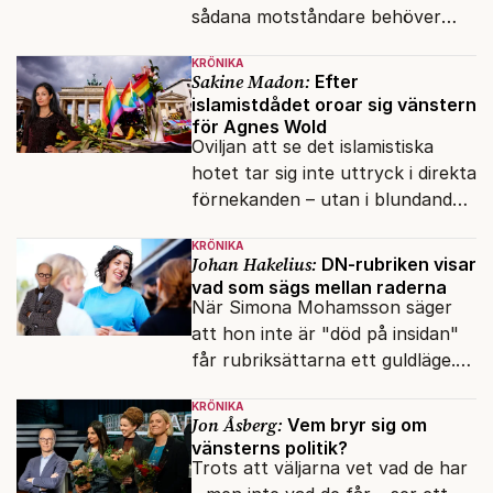
sådana motståndare behöver
presidenten knappt några
KRÖNIKA
vänner.
Sakine Madon:
Efter
islamistdådet oroar sig vänstern
för Agnes Wold
Oviljan att se det islamistiska
hotet tar sig inte uttryck i direkta
förnekanden – utan i blundandet
och den återkommande
KRÖNIKA
fokusförflyttningen.
Johan Hakelius:
DN-rubriken visar
vad som sägs mellan raderna
När Simona Mohamsson säger
att hon inte är "död på insidan"
får rubriksättarna ett guldläge.
Med små signaler blinkar man i
KRÖNIKA
moraliskt samförstånd till
Jon Åsberg:
Vem bryr sig om
läsarna.
vänsterns politik?
Trots att väljarna vet vad de har