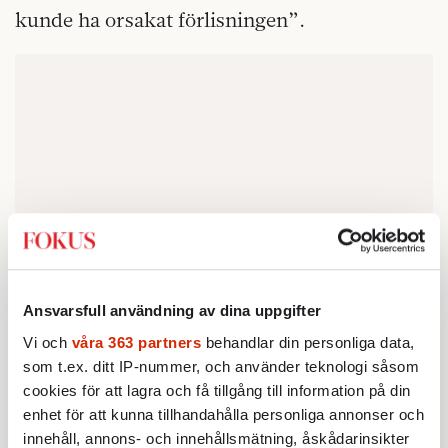
kunde ha orsakat förlisningen”.
Ansvarsfull användning av dina uppgifter
Vi och
våra 363 partners
behandlar din personliga data,
som t.ex. ditt IP-nummer, och använder teknologi såsom
cookies för att lagra och få tillgång till information på din
upprättades av
EN POLISANMÄLAN
enhet för att kunna tillhandahålla personliga annonser och
Polismyndigheten 1994-09-30, också med
innehåll, annons- och innehållsmätning, åskådarinsikter