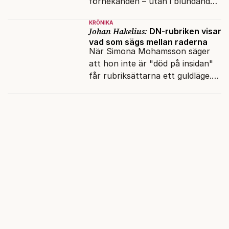
förnekanden – utan i blundandet
och den återkommande
KRÖNIKA
fokusförflyttningen.
Johan Hakelius:
DN-rubriken visar
vad som sägs mellan raderna
När Simona Mohamsson säger
att hon inte är "död på insidan"
får rubriksättarna ett guldläge.
Med små signaler blinkar man i
moraliskt samförstånd till
läsarna.