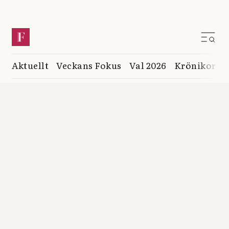
Aktuellt
Veckans Fokus
Val 2026
Krönikor
K