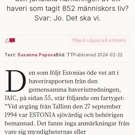
haveri som tagit 852 människors liv?
Svar: Jo. Det ska vi.
Bjud någon på artikeln
Text:
Susanna Popova
Bild: TT
Publicerad 2024-02-22
D
en som följt Estonias öde vet att i
haverirapporten från den
gemensamma haveriutredningen,
JAIC, på sidan 55, står följande om fartyget:
”Vid avgång från Tallinn den 27 september
1994 var ESTONIA sjövärdig och behörigen
bemannad. Det fanns inga anmärkningar från
vare sig myndigheternas eller