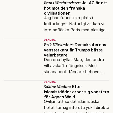
Frans Wachtmeister:
Ja, AC är ett
hot mot den franska
civilisationen
Jag har funnit min plats i
kulturkriget. Naturligtvis kan vi
inte befläcka Paris med plastiga
klossar från Panasonic.
KRÖNIKA
Erik Hörstadius:
Demokraternas
vänsterkant är Trumps bästa
valarbetare
Den ena hyllar Mao, den andra
vill avskaffa fängelser. Med
sådana motståndare behöver
presidenten knappt några
KRÖNIKA
vänner.
Sakine Madon:
Efter
islamistdådet oroar sig vänstern
för Agnes Wold
Oviljan att se det islamistiska
hotet tar sig inte uttryck i direkta