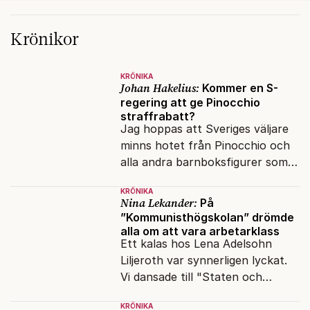
Krönikor
KRÖNIKA
Johan Hakelius:
Kommer en S-
regering att ge Pinocchio
straffrabatt?
Jag hoppas att Sveriges väljare
minns hotet från Pinocchio och
alla andra barnboksfigurer som
snart befrias från hämmande
KRÖNIKA
upphovsrätt.
Nina Lekander:
På
”Kommunisthögskolan” drömde
alla om att vara arbetarklass
Ett kalas hos Lena Adelsohn
Liljeroth var synnerligen lyckat.
Vi dansade till "Staten och
kapitalet", Ebba Gröns version.
KRÖNIKA