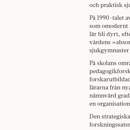
och praktisk s
På 1990-talet a
som omodernt a
lär bli dyrt, e
vårdens »absorp
sjukgymnaster 
På skolans områ
pedagogikforska
forskarutbilda
lärarna från ny
nämnvärd grad 
en organisation
Den strategiska
forskningssats