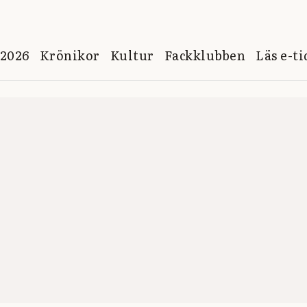
 2026
Krönikor
Kultur
Fackklubben
Läs e-t