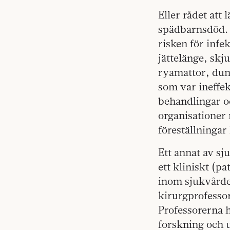
Eller rådet att
spädbarnsdöd. A
risken för infe
jättelänge, skj
ryamattor, dun
som var ineffek
behandlingar o
organisationer 
föreställningar
Ett annat av sj
ett kliniskt (p
inom sjukvårde
kirurgprofesso
Professorerna 
forskning och 