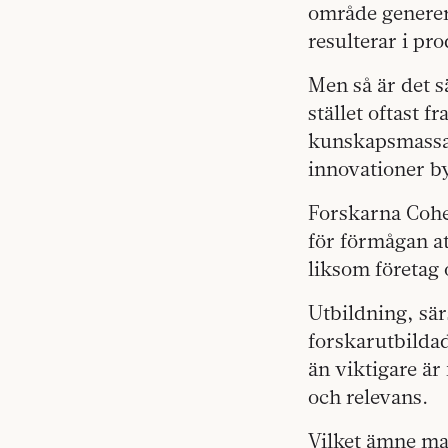
område generer
resulterar i pr
Men så är det s
stället oftast 
kunskapsmassa 
innovationer by
Forskarna Cohe
för förmågan at
liksom företag 
Utbildning, sär
forskarutbilda
än viktigare ä
och relevans.
Vilket ämne man