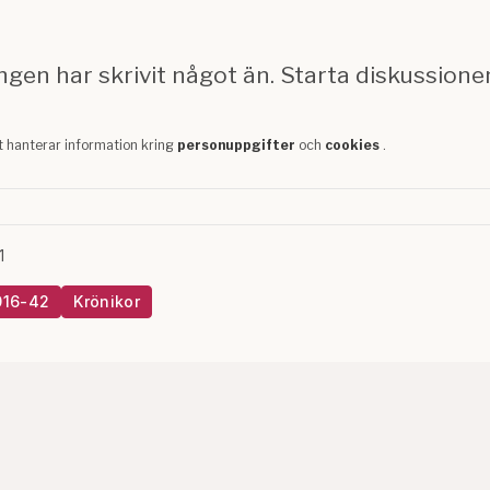
1
016-42
Krönikor