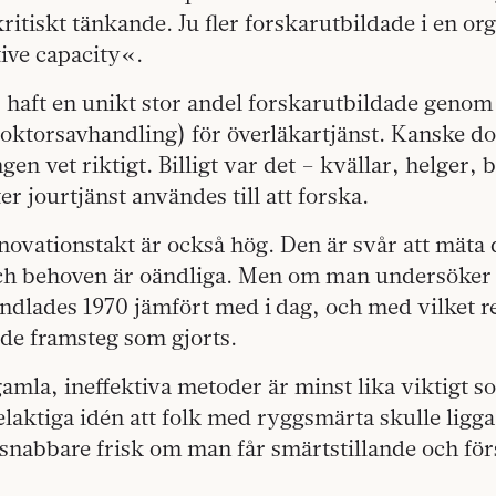
kritiskt tänkande. Ju fler forskarutbildade i en or
ive capacity«.
 haft en unikt stor andel forskarutbildade genom
doktorsavhandling) för överläkartjänst. Kanske d
ngen vet riktigt. Billigt var det – kvällar, helger,
er jourtjänst användes till att forska.
ovationstakt är också hög. Den är svår att mäta 
och behoven är oändliga. Men om man undersöker 
dlades 1970 jämfört med i dag, och med vilket re
de framsteg som gjorts.
gamla, ineffektiva metoder är minst lika viktigt s
laktiga idén att folk med ryggsmärta skulle ligga
 snabbare frisk om man får smärtstillande och för