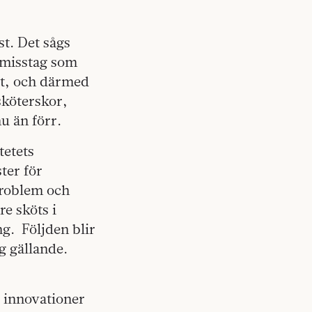
st. Det sågs
 misstag som
gt, och därmed
sköterskor,
u än förr.
tetets
ter för
problem och
re sköts i
ng.
Följden blir
ig gällande.
 innovationer