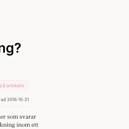
ing?
på artikeln
rad 2016-10-21
der som svarar
skning inom ett