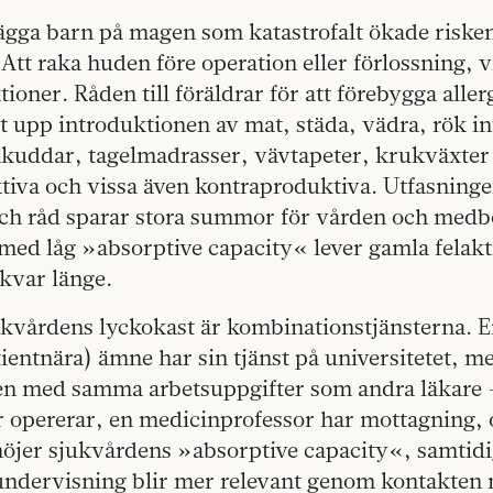
 lägga barn på magen som katastrofalt ökade risken
tt raka huden före operation eller förlossning, v
ktioner. Råden till föräldrar för att förebygga all
ut upp introduktionen av mat, städa, vädra, rök in
kuddar, tagelmadrasser, vävtapeter, krukväxter
tiva och vissa även kontraproduktiva. Utfasninge
ch råd sparar stora summor för vården och medb
med låg »absorptive capacity« lever gamla felakt
 kvar länge.
ukvårdens lyckokast är kombinationstjänsterna. E
atientnära) ämne har sin tjänst på universitetet, m
n med samma arbetsuppgifter som andra läkare 
r opererar, en medicinprofessor har mottagning, 
höjer sjukvårdens »absorptive capacity«, samtid
undervisning blir mer relevant genom kontakten 