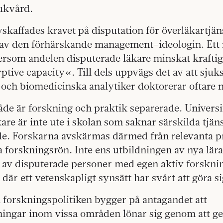
jukvård.
vskaffades kravet på disputation för överläkartjän
v den förhärskande management-ideologin. Ett
ftersom andelen disputerade läkare minskat krafti
tive capacity«. Till dels uppvägs det av att sjuk
och biomedicinska analytiker doktorerar oftare n
de är forskning och praktik separerade. Universi
re är inte ute i skolan som saknar särskilda tjäns
de. Forskarna avskärmas därmed från relevanta 
a forskningsrön. Inte ens utbildningen av nya lära
av disputerade personer med egen aktiv forskni
 där ett vetenskapligt synsätt har svårt att göra s
 forskningspolitiken bygger på antagandet att
ningar inom vissa områden lönar sig genom att ge