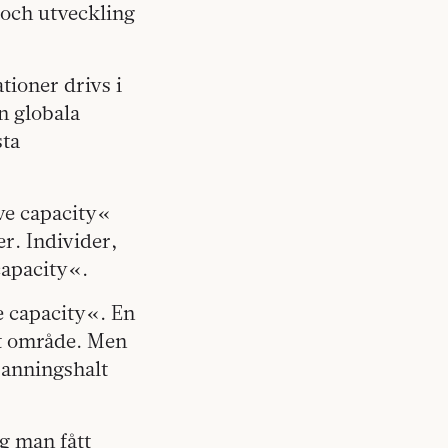
och utveckling
tioner drivs i
n globala
sta
ve capacity«
er. Individer,
capacity«.
e capacity«. En
tt område. Men
sanningshalt
g man fått