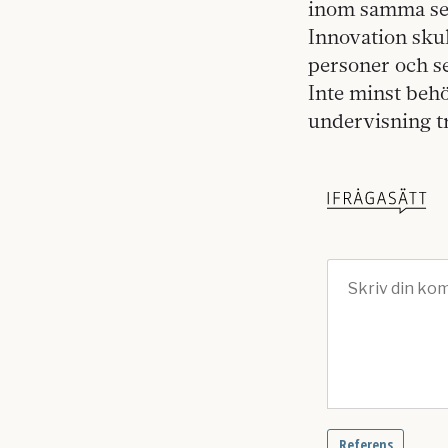
inom samma sek
Innovation sku
personer och se
Inte minst beh
undervisning tr