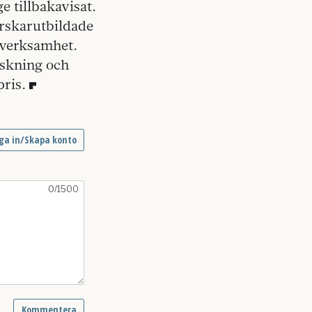
 tillbakavisat.
orskarutbildade
g verksamhet.
rskning och
pris.