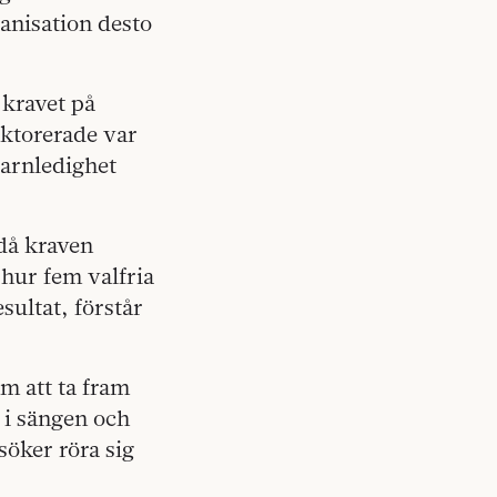
ganisation desto
 kravet på
oktorerade var
 barnledighet
då kraven
hur fem valfria
sultat, förstår
om att ta fram
 i sängen och
söker röra sig