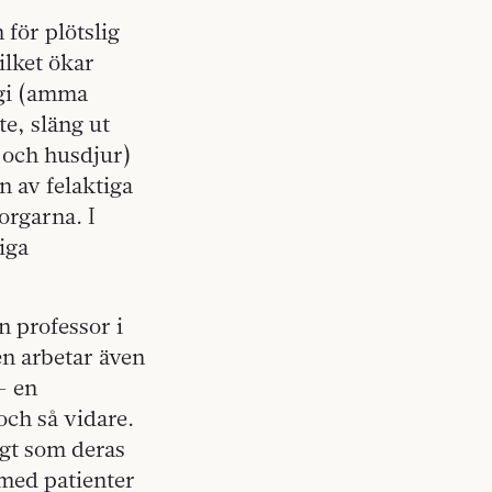
 för plötslig
ilket ökar
ergi (amma
te, släng ut
 och husdjur)
n av felaktiga
orgarna. I
iga
n professor i
en arbetar även
– en
och så vidare.
igt som deras
med patienter