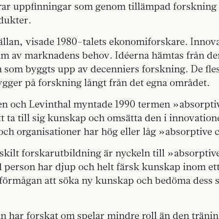
ar uppfinningar som genom tillämpad forskning 
odukter.
ällan, visade 1980-talets ekonomiforskare. Innova
fram av marknadens behov. Idéerna hämtas från de
som byggts upp av decenniers forskning. De fle
gger på forskning långt från det egna området.
n och Levinthal myntade 1990 termen »absorpti
t ta till sig kunskap och omsätta den i innovation
och organisationer har hög eller låg »absorptive 
skilt forskarutbildning är nyckeln till »absorptiv
d person har djup och helt färsk kunskap inom e
r förmågan att söka ny kunskap och bedöma dess 
 har forskat om spelar mindre roll än den tränin