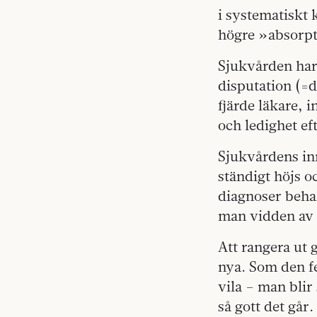
i systematiskt 
högre »absorpt
Sjukvården har
disputation (=
fjärde läkare, i
och ledighet eft
Sjukvårdens inn
ständigt höjs 
diagnoser behan
man vidden av 
Att rangera ut 
nya. Som den fe
vila – man blir
så gott det går.