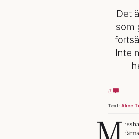
Det ä
som g
forts
Inte 
h
Text:
Alice 
M
issh
järns