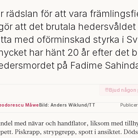
r rädslan för att vara främlingsfi
ör att det brutala hedersvåldet t
ätta med oförminskad styrka i Sv
mycket har hänt 20 år efter det b
edersmordet på Fadime Sahinda
Bjud någon 
Teodorescu Måwe
Bild: Anders Wiklund/TT
Publice
andel med nävar och handflator, liksom med till
pett. Piskrapp, strypgrepp, spott i ansiktet. Döds