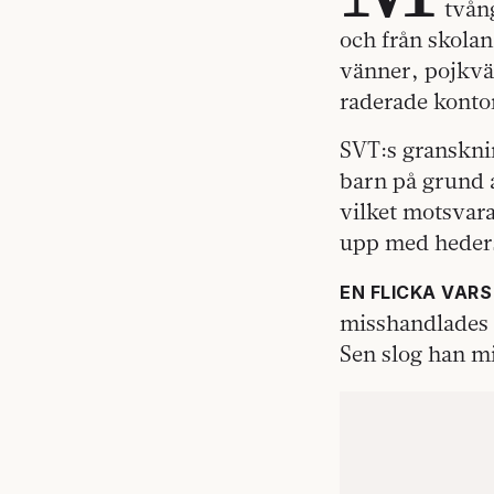
tvång
och från skolan
vänner, pojkvän
raderade konton
SVT:s granskni
barn på grund a
vilket motsvar
upp med heders
EN FLICKA VARS
misshandlades 
Sen slog han m