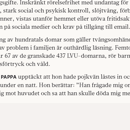
sgifte. Inskränkt rörelsefrihet med undantag för at
, stark social och psykisk kontroll, slöjtvång, för
ner, vistas utanför hemmet eller utöva fritidsakt
 på sociala medier och krav på tillgång till email
ng av hundratals domar som gäller tvångsomhän
v problem i familjen är outhärdlig läsning. Femt
ar 67 av de granskade 437 LVU-domarna, rör bar
förtryck och våld.
upptäckt att hon hade pojkvän låstes in o
 PAPPA
under en natt. Hon berättar: ”Han frågade mig om
ig mot huvudet och sa att han skulle döda mig m