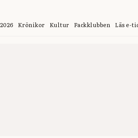
 2026
Krönikor
Kultur
Fackklubben
Läs e-t