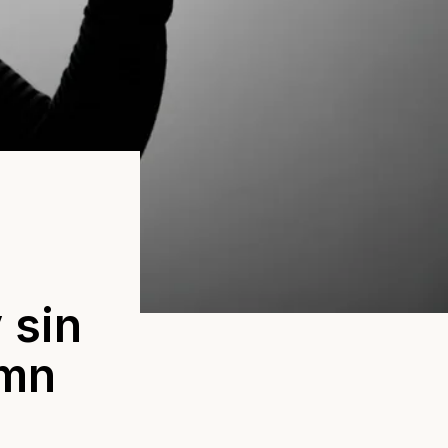
 sin
amn