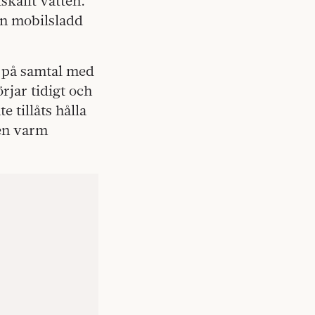
skallt vatten.
en mobilsladd
r på samtal med
rjar tidigt och
 tillåts hålla
 en varm