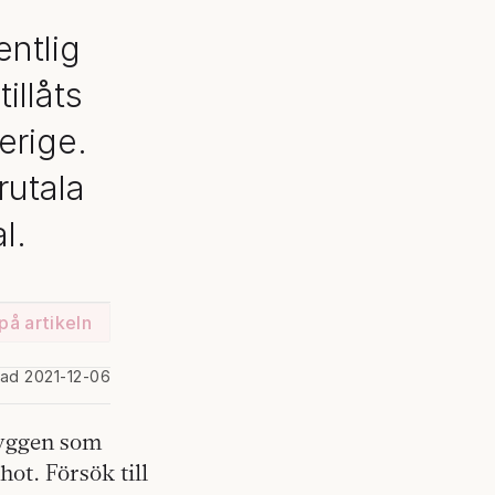
entlig
illåts
erige.
rutala
l.
på artikeln
rad 2021-12-06
hyggen som
hot. Försök till