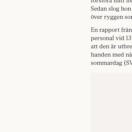
förstöra mitt l
Sedan slog hon
över ryggen so
En rapport frå
personal vid 13
att den är utbr
handen med någ
sommardag (SVT