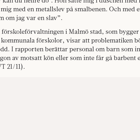
iv kan du hellre dö’. Hon satte mig i duschen med i
 mig med en metallslev på smalbenen. Och med 
m om jag var en slav”.
n förskoleförvaltningen i Malmö stad, som bygge
 kommunala förskolor, visar att problematiken bö
edd. I rapporten berättar personal om barn som inte
on av motsatt kön eller som inte får gå barbent
 21/11).