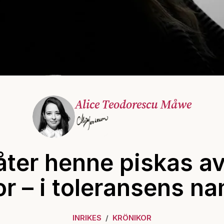
Alice Teodorescu Måwe
låter henne piskas av
r – i toleransens n
INRIKES
KRÖNIKOR