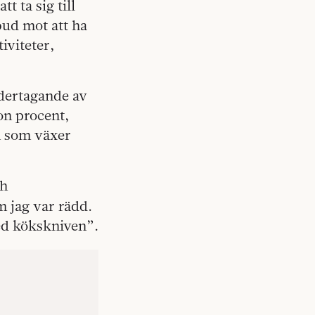
t ta sig till
bud mot att ha
iviteter,
.
dertagande av
on procent,
n som växer
ch
 jag var rädd.
ed kökskniven”.