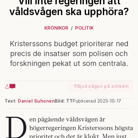
Vill inte regeringen att
våldsvågen ska upphöra?
KRÖNIKOR
POLITIK
Kristerssons budget prioriterar ned
precis de insatser som polisen och
forskningen pekat ut som centrala.
Bjud någon på artikeln
Text:
Daniel Suhonen
Bild: TT
Publicerad 2023-10-17
D
en pågående våldsvågen är
högerregeringen Kristerssons högsta
prioritet och det är klokt. Men just