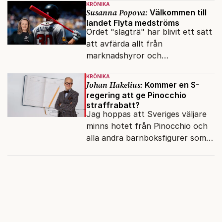
KRÖNIKA
Susanna Popova:
Välkommen till
landet Flyta medströms
Ordet "slagträ" har blivit ett sätt
att avfärda allt från
marknadshyror och
slöserikommissioner till frågor
KRÖNIKA
om antisemitism.
Johan Hakelius:
Kommer en S-
regering att ge Pinocchio
straffrabatt?
Jag hoppas att Sveriges väljare
minns hotet från Pinocchio och
alla andra barnboksfigurer som
snart befrias från hämmande
upphovsrätt.