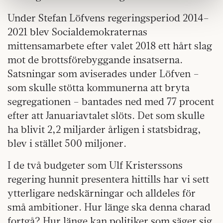
information som du har tillhandahållit eller som de har
samlat in när du har använt deras tjänster.
Under Stefan Löfvens regeringsperiod 2014–
Om du vill läsa mer om hur vi hanterar personuppgifter
2021 blev Socialdemokraternas
kan du göra det
här
.
mittensamarbete efter valet 2018 ett hårt slag
mot de brottsförebyggande insatserna.
Satsningar som aviserades under Löfven –
som skulle stötta kommunerna att bryta
segregationen – bantades ned med 77 procent
efter att Januariavtalet slöts. Det som skulle
ha blivit 2,2 miljarder årligen i statsbidrag,
blev i stället 500 miljoner.
I de två budgeter som Ulf Kristerssons
regering hunnit presentera hittills har vi sett
ytterligare nedskärningar och alldeles för
små ambitioner. Hur länge ska denna charad
fortgå? Hur länge kan politiker som säger sig