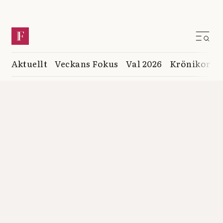
Aktuellt
Veckans Fokus
Val 2026
Krönikor
K