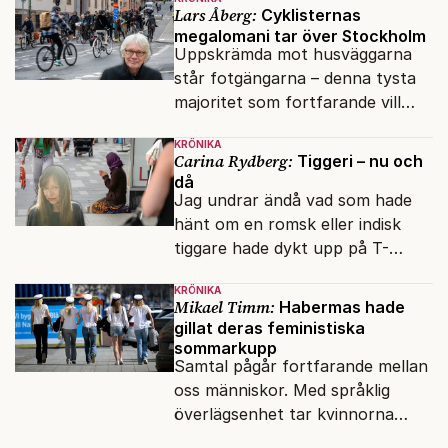
Glover visar vägen.
Lars Åberg:
Cyklisternas
megalomani tar över Stockholm
Uppskrämda mot husväggarna
står fotgängarna – denna tysta
majoritet som fortfarande vill
promenera, flanera eller strosa.
KRÖNIKA
Carina Rydberg:
Tiggeri – nu och
då
Jag undrar ändå vad som hade
hänt om en romsk eller indisk
tiggare hade dykt upp på T-
banan med en mobiltelefon, till
KRÖNIKA
vilken det hade gått bra att
Mikael Timm:
Habermas hade
swisha.
gillat deras feministiska
sommarkupp
Samtal pågår fortfarande mellan
oss människor. Med språklig
överlägsenhet tar kvinnorna
över det offentliga rummet.