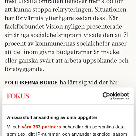
med utsatta områden behöver mer stöd för
att kunna stoppa rekryteringen. Situationen
har förvärrats ytterligare sedan dess. När
fackförbundet Vision nyligen presenterade
sin årliga socialchefsrapport visade den att 71
procent av kommunernas socialchefer anser
att det inom givna budgetramar är mycket
eller ganska svårt att arbeta uppsökande och
förebyggande.
ha lärt sig vid det här
POLITIKERNA BORDE
laget. Inte minst Ulf Kristersson. Han var
först socialborgarråd i Stockholm, med
ansvar för det brottsförebyggande arbetet,
under mandatperioden 2006–2010. Då
Ansvarsfull användning av dina uppgifter
började skjutvapenvåldet stiga bland unga i
Vi och
våra 363 partners
behandlar din personliga data,
Sverige. Carin Götblad, polismästare i
som t.ex. ditt IP-nummer, och använder teknologi såsom