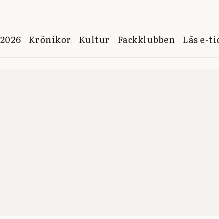
 2026
Krönikor
Kultur
Fackklubben
Läs e-t