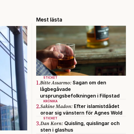
Mest lästa
STICKET
1.
Bitte Assarmo:
Sagan om den
lågbegåvade
ursprungsbefolkningen i Filipstad
KRÖNIKA
2.
Sakine Madon:
Efter islamistdådet
oroar sig vänstern för Agnes Wold
STICKET
3.
Dan Korn:
Quisling, quislingar och
sten i glashus