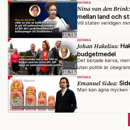
KRÖNIKA
Nina van den Brink:
mellan land och s
Vill staten verkligen m
KRÖNIKA
Johan Hakelius:
Hak
budgetmedel
Det började kärva, men 
utan politik är obegräns
KRÖNIKA
Emanuel Sidea:
Side
Man kan ägna mycken tid