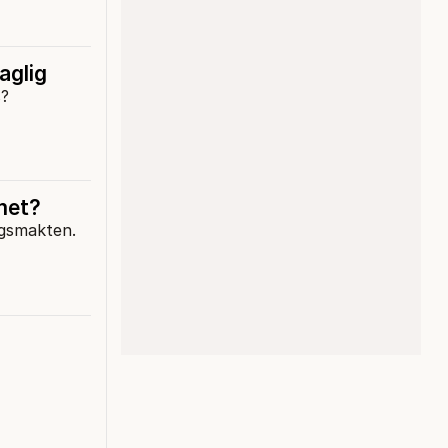
aglig
s?
met?
ngsmakten.