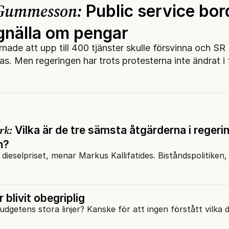
 Gummesson:
Public service bor
 gnälla om pengar
nade att upp till 400 tjänster skulle försvinna och SR
s. Men regeringen har trots protesterna inte ändrat i 
rk:
Vilka är de tre sämsta åtgärderna i regeri
n?
dieselpriset, menar Markus Kallifatides. Biståndspolitiken,
blivit obegriplig
dgetens stora linjer? Kanske för att ingen förstått vilka d