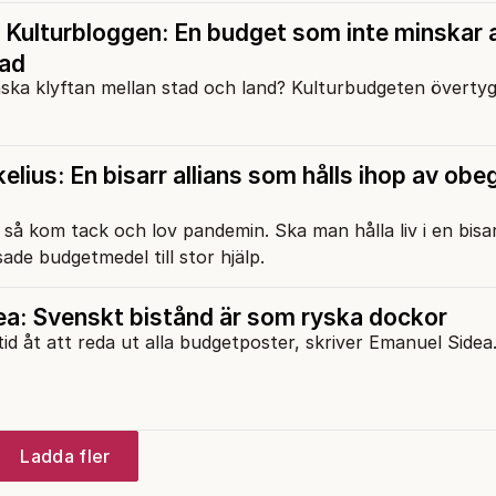
Kulturbloggen: En budget som inte minskar
tad
inska klyftan mellan stad och land? Kulturbudgeten övertyg
elius: En bisarr allians som hålls ihop av ob
så kom tack och lov pandemin. Ska man hålla liv i en bisar
ade budgetmedel till stor hjälp.
a: Svenskt bistånd är som ryska dockor
 åt att reda ut alla budgetposter, skriver Emanuel Sidea
Ladda fler