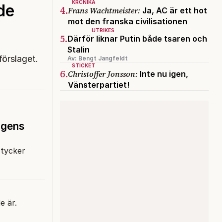
KRÖNIKA
de
4.
Frans Wachtmeister:
Ja, AC är ett hot
mot den franska civilisationen
UTRIKES
5.
Därför liknar Putin både tsaren och
Stalin
förslaget.
Av: Bengt Jangfeldt
STICKET
6.
Christoffer Jonsson:
Inte nu igen,
Vänsterpartiet!
ngens
 tycker
e är.