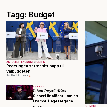
Tagg: Budget
AKTUELLT
EKONOMI
POLITIK
Regeringen sätter sitt hopp till
valbudgeten
Av: Per Lindvall
•
STICKET
Johan Ingerö Alias:
Slöseri är slöseri, om än
i kamouflagefärgade
dosor
STICKET