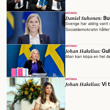
KRÖNIKA
Daniel Suhonen:
Bud
Sverige har aldrig varit 
Socialdemokratin håller 
KRÖNIKA
Johan Hakelius:
Gul
Man kan köpa en hel de
KRÖNIKA
Johan Hakelius:
Vi t