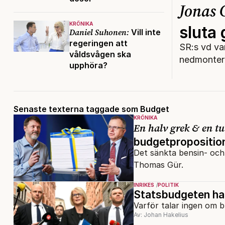
Jonas
KRÖNIKA
sluta
Daniel Suhonen:
Vill inte
regeringen att
SR:s vd var
våldsvågen ska
nedmontera
upphöra?
Senaste texterna taggade som Budget
KRÖNIKA
En halv grek & en tu
budgetpropositio
Det sänkta bensin- och 
Thomas Gür.
INRIKES
POLITIK
Statsbudgeten har 
Varför talar ingen om bu
Av: Johan Hakelius