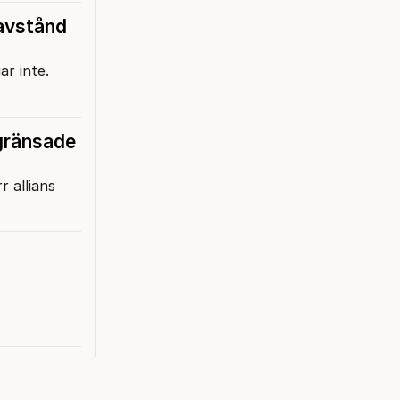
 avstånd
ar inte.
egränsade
r allians
.