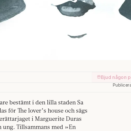
Bjud någon p
Publicer
are bestämt i den lilla staden Sa
las för The lover’s house och sägs
rättarjaget i Marguerite Duras
m ung. Tillsammans med »En