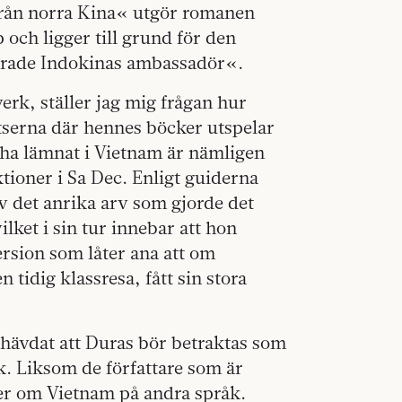
från norra Kina« utgör romanen
 och ligger till grund för den
orade Indokinas ambassadör«.
erk, ställer jag mig frågan hur
latserna där hennes böcker utspelar
 ha lämnat i Vietnam är nämligen
ktioner i Sa Dec. Enligt guiderna
v det anrika arv som gjorde det
ilket i sin tur innebar att hon
rsion som låter ana att om
n tidig klassresa, fått sin stora
hävdat att Duras bör betraktas som
k. Liksom de författare som är
ver om Vietnam på andra språk.