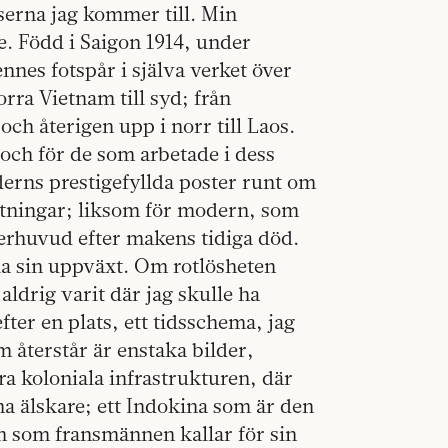
serna jag kommer till. Min
. Född i Saigon 1914, under
nes fotspår i själva verket över
rra Vietnam till syd; från
ch återigen upp i norr till Laos.
och för de som arbetade i dess
derns prestigefyllda poster runt om
lyttningar; liksom för modern, som
verhuvud efter makens tidiga död.
la sin uppväxt. Om rotlösheten
aldrig varit där jag skulle ha
 efter en plats, ett tidsschema, jag
m återstår är enstaka bilder,
ra koloniala infrastrukturen, där
a älskare; ett Indokina som är den
h som fransmännen kallar för sin