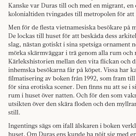
Kanske var Duras till och med en migrant, en
kolonialtiden tvingades till metropolen för att 
Men för de flesta vietnamesiska besökare på m
De lockas till huset för att beskåda dess arkite
slag, nästan gotiskt i sina spetsiga ornament
mörka skärmväggar i trä genom alla rum och 
Kärlekshistorien mellan den vita flickan och 
inhemska besökarna får på köpet. Vissa har k
filmatisering av boken från 1992, som fram til
för sina erotiska scener. Den finns nu att se i 
rum i huset över natten. Och för den som va
utsikten över den skära floden och den myllr
still.
Ingentings sägs om ifall älskaren i boken ver
huset. Om Duras ens kunde ha nöjt sig med en