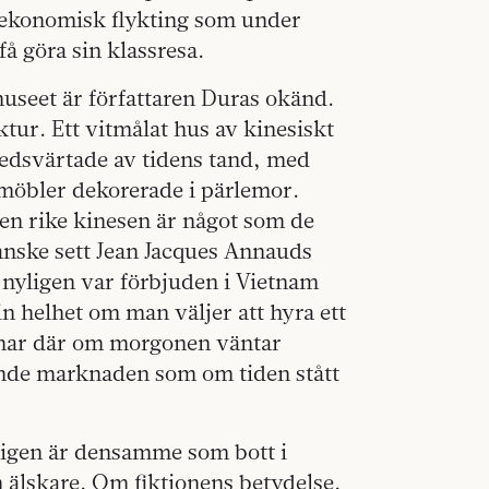
 ekonomisk flykting som under
få göra sin klassresa.
useet är författaren Duras okänd.
ktur. Ett vitmålat hus av kinesiskt
 nedsvärtade av tidens tand, med
möbler dekorerade i pärlemor.
den rike kinesen är något som de
anske sett Jean Jacques Annauds
l nyligen var förbjuden i Vietnam
sin helhet om man väljer att hyra ett
knar där om morgonen väntar
ande marknaden som om tiden stått
kligen är densamme som bott i
 älskare. Om fiktionens betydelse.