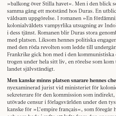
»balkong över Stilla havet«. Men i den blick s
samma gång ett motstånd hos Duras. En utblic
våldsam uppgörelse. I romanen »En fördämnin
kolonialväldets vampyrlika utsugning av Indo
i dess tjänst. Romanen blir Duras stora genomb
med platsen. Liksom hennes politiska engage
med den röda revolten som ledde till undergång
Frankrike gick hon med i den kommunistiska o
trogen under hela sitt liv, en rörelse som kom
landet självständigt.
Men kanske minns platsen snarare hennes che
nyexaminerad jurist vid ministeriet för koloni
sekreterare för den kommission som indirekt, 
utövade censur i förlagsvärlden under den tys
kanske för »L’empire français«, som föregår