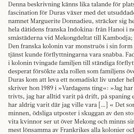
Denna beskrivning känns lika talande för plat
fascination för Duras växer med det utsuddade
namnet Marguerite Donnadieu, sträcker sig hen
hela dåtidens franska Indokina: från Hanoi i no
småstäderna vid Mekongdeltat till Kambodja; o
Den franska kolonin var monstruös i sin form 
tjänst kunde förflyttningarna vara snabba. Fa
i kolonin tvingade familjen till ständiga förf
desperat försökte axla rollen som familjens ö
Duras kom att leva ett nomadiskt liv under he
skriver hon 1989 i »Vardagens ting«: »Jag har 
trivts, jag har alltid varit på drift, på spaning
har aldrig varit där jag ville vara […] « Det so
minnen, ödsliga utposter i skuggan av den sto
vita kvinnor ser ut över Mekong och minns sin
mest lönsamma av Frankrikes alla kolonier oc