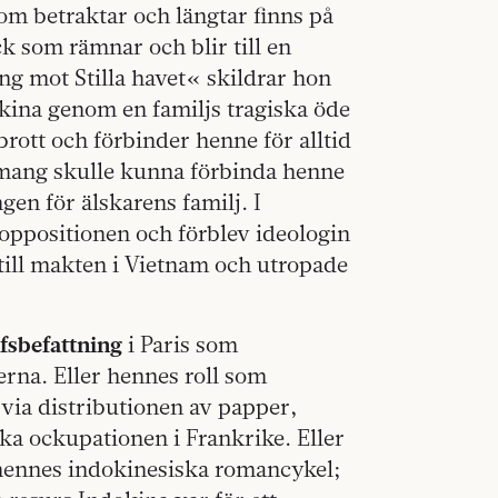
om betraktar och längtar finns på
k som rämnar och blir till en
g mot Stilla havet« skildrar hon
kina genom en familjs tragiska öde
rott och förbinder henne för alltid
mang skulle kunna förbinda henne
en för älskarens familj. I
ppositionen och förblev ideologin
 till makten i Vietnam och utropade
fsbefattning
i Paris som
erna. Eller hennes roll som
via distributionen av papper,
ka ockupationen i Frankrike. Eller
 hennes indokinesiska romancykel;