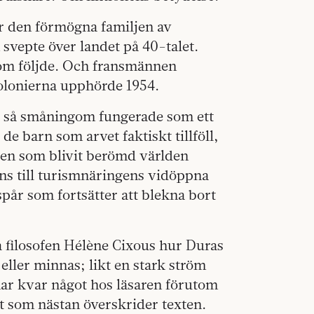
r den förmögna familjen av
 svepte över landet på 40-talet.
som följde. Och fransmännen
 kolonierna upphörde 1954.
t så småningom fungerade som ett
 de barn som arvet faktiskt tillföll,
orien som blivit berömd världen
ns till turismnäringens vidöppna
spår som fortsätter att blekna bort
 filosofen Hélène Cixous hur Duras
eller minnas; likt en stark ström
nar kvar något hos läsaren förutom
ft som nästan överskrider texten.