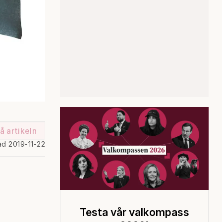
å artikeln
ad 2019-11-22
Testa vår valkompass