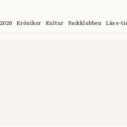
 2026
Krönikor
Kultur
Fackklubben
Läs e-t