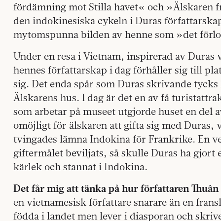
fördämning mot Stilla havet« och »Älskaren 
den indokinesiska cykeln i Duras författarskap
mytomspunna bilden av henne som »det förl
Under en resa i Vietnam, inspirerad av Duras v
hennes författarskap i dag förhåller sig till p
sig. Det enda spår som Duras skrivande tycks
Älskarens hus. I dag är det en av få turistattra
som arbetar på museet utgjorde huset en del a
omöjligt för älskaren att gifta sig med Duras, v
tvingades lämna Indokina för Frankrike. En ve
giftermålet beviljats, så skulle Duras ha gjort e
kärlek och stannat i Indokina.
Det får mig att tänka på hur författaren Thuân
en vietnamesisk författare snarare än en frans
födda i landet men lever i diasporan och skri