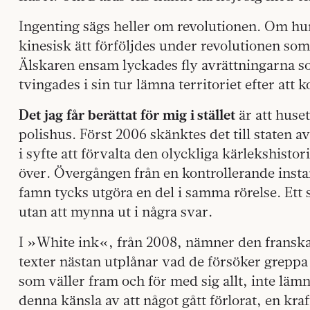
Ingenting sägs heller om revolutionen. Om hu
kinesisk ätt förföljdes under revolutionen som
Älskaren ensam lyckades fly avrättningarna 
tvingades i sin tur lämna territoriet efter att
Det jag får berättat för mig i stället
är att huse
polishus. Först 2006 skänktes det till staten av
i syfte att förvalta den olyckliga kärlekshist
över. Övergången från en kontrollerande insta
famn tycks utgöra en del i samma rörelse. Ett 
utan att mynna ut i några svar.
I »White ink«, från 2008, nämner den franska
texter nästan utplånar vad de försöker greppa 
som väller fram och för med sig allt, inte läm
denna känsla av att något gått förlorat, en kra