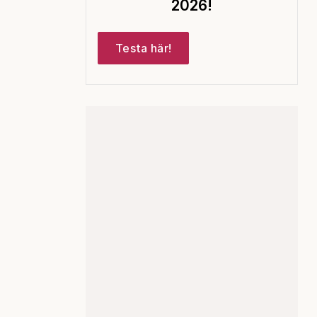
2026!
Testa här!