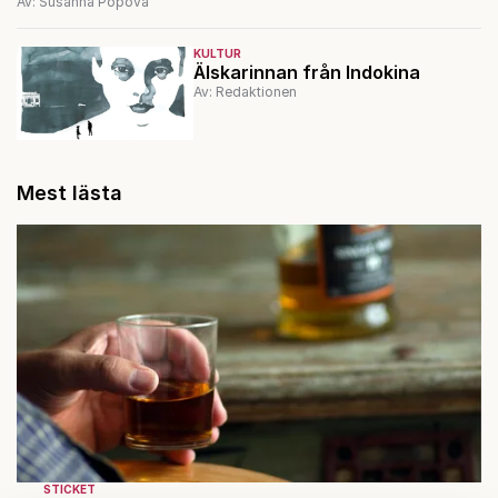
Av: Susanna Popova
KULTUR
Älskarinnan från Indokina
Av: Redaktionen
Mest lästa
STICKET