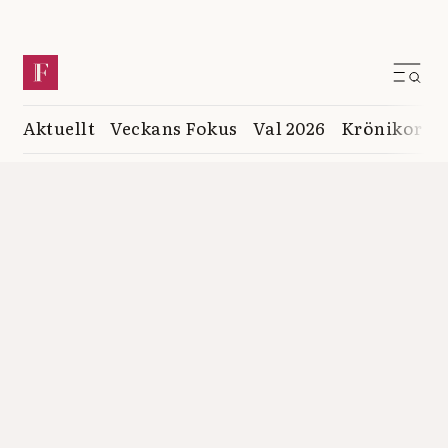
Aktuellt
Veckans Fokus
Val 2026
Krönikor
K