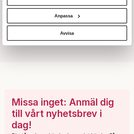
Vi använder enhetsidentifierare för att anpassa innehållet
och annonserna till användarna, tillhandahålla funktioner
Anpassa
för sociala medier och analysera vår trafik. Vi
vidarebefordrar även sådana identifierare och annan
information från din enhet till de sociala medier och
Avvisa
annons- och analysföretag som vi samarbetar med.
Dessa kan i sin tur kombinera informationen med annan
information som du har tillhandahållit eller som de har
samlat in när du har använt deras tjänster.
Om du vill läsa mer om hur vi hanterar personuppgifter
kan du göra det
här
.
Missa inget: Anmäl dig
till vårt nyhetsbrev i
dag!