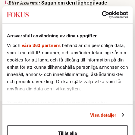
1.
Bitte Assarmo:
Sagan om den lågbegåvade
ursprungsbefolkningen i Filipstad
KRÖNIKA
2.
Sakine Madon:
Efter islamistdådet oroar sig
vänstern för Agnes Wold
UTRIKES
3.
Ansvarsfull användning av dina uppgifter
Därför liknar Putin både tsaren och Stalin
Av: Bengt Jangfeldt
Vi och
våra 363 partners
behandlar din personliga data,
KRÖNIKA
4.
Johan Hakelius:
DN-rubriken visar vad som sägs
som t.ex. ditt IP-nummer, och använder teknologi såsom
mellan raderna
cookies för att lagra och få tillgång till information på din
STICKET
enhet för att kunna tillhandahålla personliga annonser och
5.
Johan Romin:
Varför ställs aldrig dessa frågor?
innehåll, annons- och innehållsmätning, åskådarinsikter
STICKET
6.
Dan Korn:
Quisling, quislingar och sten i glashus
och produktutveckling. Du kan själv välja vilka som får
använda din data och i vilka syften.
Ta reda på mer om hur dina personliga uppgifter
behandlas och ställ in dina preferenser i
detaljsektionen
.
Visa detaljer
Du kan ändra eller dra tillbaka ditt samtycke när som
helst från cookie-förklaringen.
Tillåt alla