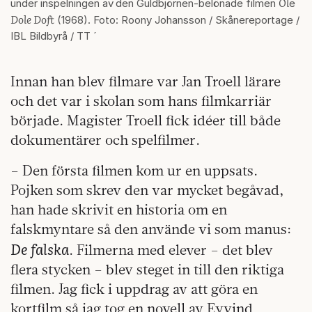
Ol
under inspelningen av
den Guldbjörnen-belönade filmen
e
Dole Doft
(1968). Foto: Roony Johansson / Skånereportage /
IBL Bildbyrå / TT ´
Innan han blev filmare var Jan Troell lärare
och det var i skolan som hans filmkarriär
började. Magister Troell fick idéer till både
dokumentärer och spelfilmer.
– Den första filmen kom ur en uppsats.
Pojken som skrev den var mycket begåvad,
han hade skrivit en historia om en
falskmyntare så den använde vi som manus:
De falska
. Filmerna med elever – det blev
flera stycken – blev steget in till den riktiga
filmen. Jag fick i uppdrag av att göra en
kortfilm så jag tog en novell av Eyvind