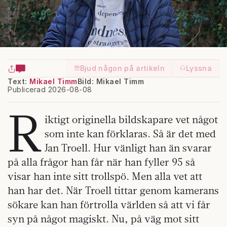
Bjud någon på artikeln
Lyssna
Text:
Mikael Timm
Bild: Mikael Timm
Publicerad 2026-08-08
R
iktigt originella bildskapare vet något
som inte kan förklaras. Så är det med
Jan Troell. Hur vänligt han än svarar
på alla frågor han får när han fyller 95 så
visar han inte sitt trollspö. Men alla vet att
han har det. När Troell tittar genom kamerans
sökare kan han förtrolla världen så att vi får
syn på något magiskt. Nu, på väg mot sitt