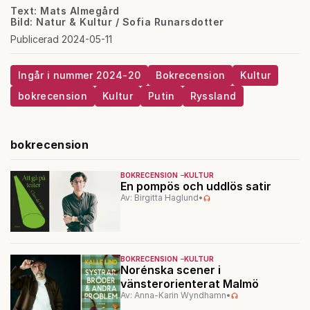
Text: Mats Almegård
Bild: Natur & Kultur / Sofia Runarsdotter
Publicerad 2024-05-11
Ingår i nummer 2024-20
Bokrecension
Kultur
bokrecension
Kultur
Putin
Ryssland
bokrecension
BOKRECENSION
KULTUR
En pompös och uddlös satir
Av: Birgitta Haglund
•
BOKRECENSION
KULTUR
Norénska scener i
vänsterorienterat Malmö
Av: Anna-Karin Wyndhamn
•