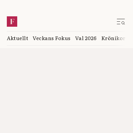
Aktuellt
Veckans Fokus
Val 2026
Krönikor
K