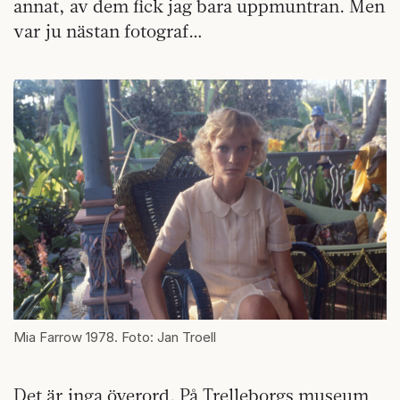
annat, av dem fick jag bara uppmuntran. Men
var ju nästan fotograf…
Mia Farrow 1978. Foto: Jan Troell
Det är inga överord. På Trelleborgs museum