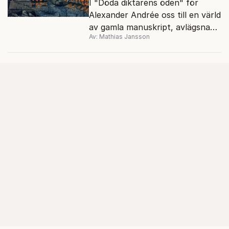
I "Döda diktarens öden" för
Alexander Andrée oss till en värld
av gamla manuskript, avlägsna
Av: Mathias Jansson
kloster och förkolnade
papyrusrullar.