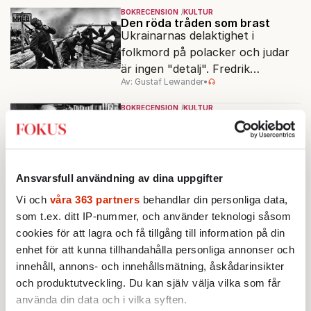
BOKRECENSION
KULTUR
Den röda tråden som brast
Ukrainarnas delaktighet i
folkmord på polacker och judar
är ingen "detalj". Fredrik
Av: Gustaf Lewander
•
Segerfeldts iver att skildra den
ryska imperialismen leder till en
BOKRECENSION
KULTUR
förenklad bild av historien.
Vilket inflytande har Per
Engdahls folkhemsfascism i
dag?
Per Engdahls ideologi saknade
förebildernas brutalitet, men var
Ansvarsfull användning av dina uppgifter
knappast ofarlig. Rasism spelades
Vi och
våra 363 partners
behandlar din personliga data,
Av: Andreas Gedin
•
ned i förmån för "kultur". Känns
som t.ex. ditt IP-nummer, och använder teknologi såsom
det igen?
BOKRECENSION
KULTUR
cookies för att lagra och få tillgång till information på din
Historien tog inte slut och
enhet för att kunna tillhandahålla personliga annonser och
liberalismen blev övermodig
innehåll, annons- och innehållsmätning, åskådarinsikter
Liberalismen blev lomhörd och
och produktutveckling. Du kan själv välja vilka som får
gränslös. Den slutade lyssna på
använda din data och i vilka syften.
folket som i stället viftades bort