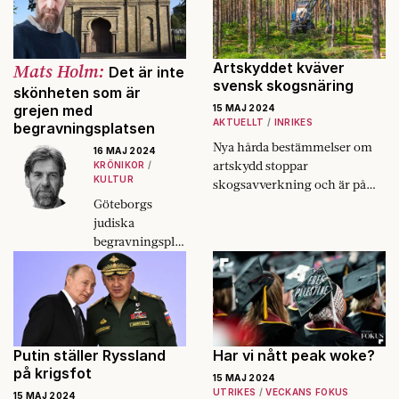
USA och är på
väg att ebba ut
där.
Mats Holm:
Artskyddet kväver
Det är inte
svensk skogsnäring
skönheten som är
grejen med
15 MAJ 2024
AKTUELLT
INRIKES
begravningsplatsen
Nya hårda bestämmelser om
16 MAJ 2024
artskydd stoppar
KRÖNIKOR
KULTUR
skogsavverkning och är på
sikt ett hot mot hela näringen.
Göteborgs
judiska
begravningsplat
s ska inte
förleda
uppmärksamhe
ten till naturens
skönhet, utan
inåt, till minnet
Putin ställer Ryssland
Har vi nått peak woke?
av en älskad, av
på krigsfot
15 MAJ 2024
ett liv och en
UTRIKES
VECKANS FOKUS
15 MAJ 2024