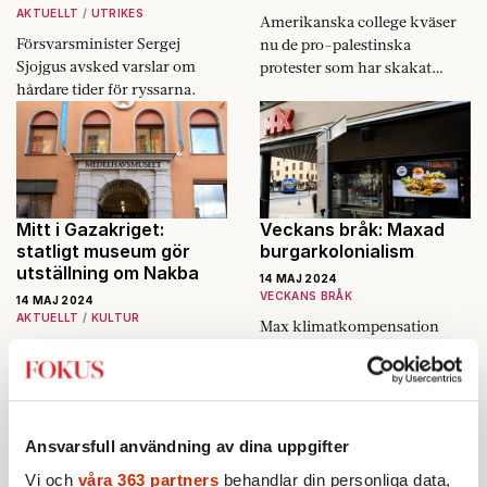
värld.
AKTUELLT
UTRIKES
Amerikanska college kväser
Försvarsminister Sergej
nu de pro-palestinska
Sjojgus avsked varslar om
protester som har skakat
hårdare tider för ryssarna.
universiteten. Nu frågar sig allt
fler om det innebär slutet på
woke-eran.
Mitt i Gazakriget:
Veckans bråk: Maxad
statligt museum gör
burgarkolonialism
utställning om Nakba
14 MAJ 2024
VECKANS BRÅK
14 MAJ 2024
AKTUELLT
KULTUR
Max klimatkompensation
Kritikerna varnar för en
leder till hunger i Uganda.
utställning som uteslutande
ger det palestinska
perspektivet på vad som
hände när Israel skapades.
Ansvarsfull användning av dina uppgifter
Vi och
våra 363 partners
behandlar din personliga data,