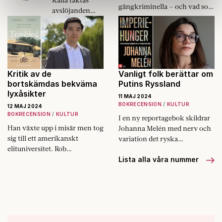
Dessa kan i sin tur kombinera informationen med annan
gängkriminella – och vad som
avslöjanden
information som du har tillhandahållit eller som de har
behövs för att stoppa dem.
inte handlar
samlat in när du har använt deras tjänster.
mer om
Om du vill läsa mer om hur vi hanterar personuppgifter
oförmågan att
kan du göra det
här
.
acceptera att det
finns
sverigedemokra
Kritik av de
Vanligt folk berättar om
tiska väljare, än
bortskämdas bekväma
Putins Ryssland
lyxåsikter
om partiet i sig.
11 MAJ 2024
BOKRECENSION
KULTUR
12 MAJ 2024
BOKRECENSION
KULTUR
I en ny reportagebok skildrar
Han växte upp i misär men tog
Johanna Melén med nerv och
sig till ett amerikanskt
variation det ryska
elituniversitet. Rob
predikamentet.
Hendersons kritik av de
Lista alla våra nummer
privilegierade barnens
radikalitet är förödande.