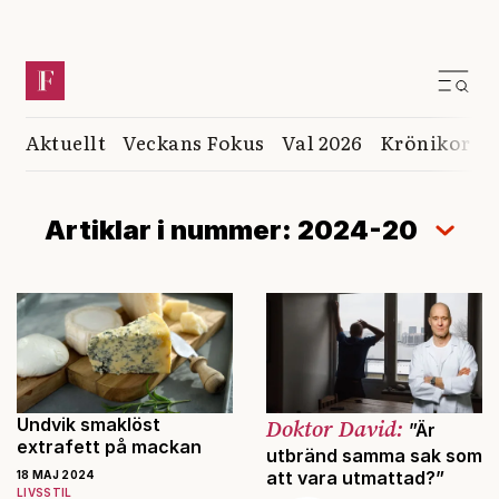
Aktuellt
Veckans Fokus
Val 2026
Krönikor
K
Artiklar i nummer: 2024-20
Undvik smaklöst
Doktor David:
”Är
extrafett på mackan
utbränd samma sak som
att vara utmattad?”
18 MAJ 2024
LIVSSTIL