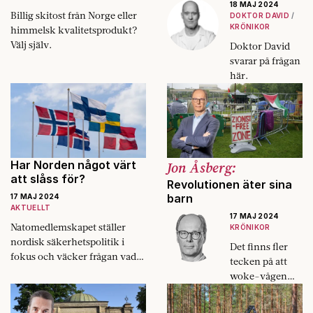
18 MAJ 2024
Billig skitost från Norge eller
DOKTOR DAVID
KRÖNIKOR
himmelsk kvalitetsprodukt?
Välj själv.
Doktor David
svarar på frågan
här.
Har Norden något värt
Jon Åsberg:
att slåss för?
Revolutionen äter sina
barn
17 MAJ 2024
AKTUELLT
17 MAJ 2024
Natomedlemskapet ställer
KRÖNIKOR
nordisk säkerhetspolitik i
Det finns fler
fokus och väcker frågan vad
tecken på att
det är i Norden som ska
woke-vågen
försvaras, egentligen.
har passerat sitt
högvattenläge i