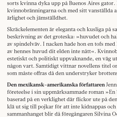
sorts kvinna dyka upp på Buenos Aires gator.
kvinnobränningarna och med sitt vanställda an
ärlighet och jämställdhet.
Skräckelementen är eleganta och kusliga på sa
beskrivning av det groteska: »huvudet och ha
av spindelväv. I nacken hade hon en tofs med 
av hennes huvud dit elden inte nått«. Kvinno
estetiskt och politiskt uppvaknande, en väg ut
någon vart. Samtidigt vittnar novellens titel 
som måste offras då den understryker brotten
Den mexikansk-amerikanska författaren
Jenni
företeelse i sin uppmärksammade roman »En b
baserad på en verklighet där flickor ute på 
klä ut sig till pojkar för att inte kidnappas och
sammanhanget blir då föregångaren Silvina O