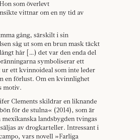
 Hon som överlevt
sikte vittnar om en ny tid av
mma gång, särskilt i sin
lsen såg ut som en brun mask täckt
långt hår […) det var den enda del
bränningarna symboliserar ett
 ur ett kvinnoideal som inte leder
om en förlust. Om en kvinnlighet
s motiv.
fer Clements skildrar en liknande
ön för de stulna« (2014), som är
den mexikanska landsbygden tvingas
 säljas av drogkarteller. Intressant i
campo, vars novell »Farliga