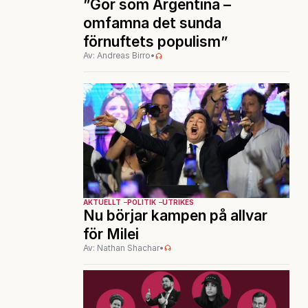
”Gör som Argentina –
omfamna det sunda
förnuftets populism”
Av: Andreas Birro
•
AKTUELLT
POLITIK
UTRIKES
Nu börjar kampen på allvar
för Milei
Av: Nathan Shachar
•