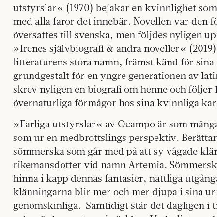
utstyrslar« (1970) bejakar en kvinnlighet som
med alla faror det innebär. Novellen var den
översattes till svenska, men följdes nyligen up
»Irenes självbiografi & andra noveller« (2019
litteraturens stora namn, främst känd för sina
grundgestalt för en yngre generationen av lat
skrev nyligen en biografi om henne och följer
övernaturliga förmågor hos sina kvinnliga kar
»Farliga utstyrslar« av Ocampo är som många
som ur en medbrottslings perspektiv. Berättarj
sömmerska som går med på att sy vågade klän
rikemansdotter vid namn Artemia. Sömmerskan
hinna i kapp dennas fantasier, nattliga utgån
klänningarna blir mer och mer djupa i sina ur
genomskinliga.
Samtidigt står det dagligen i