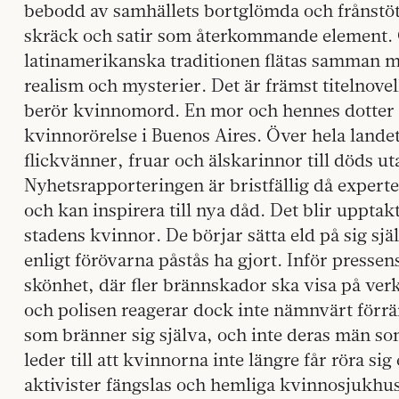
bebodd av samhällets bortglömda och frånstöt
skräck och satir som återkommande element. Ö
latinamerikanska traditionen flätas samman m
realism och mysterier. Det är främst titelnove
berör kvinnomord. En mor och hennes dotter e
kvinnorörelse i Buenos Aires. Över hela land
flickvänner, fruar och älskarinnor till döds ut
Nyhetsrapporteringen är bristfällig då expert
och kan inspirera till nya dåd. Det blir upptakt
stadens kvinnor. De börjar sätta eld på sig sjä
enligt förövarna påstås ha gjort. Inför presse
skönhet, där fler brännskador ska visa på verk
och polisen reagerar dock inte nämnvärt förrän
som bränner sig själva, och inte deras män s
leder till att kvinnorna inte längre får röra s
aktivister fängslas och hemliga kvinnosjukhus