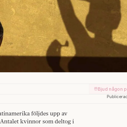
Bjud någon p
Publicera
atinamerika följdes upp av
Antalet kvinnor som deltog i