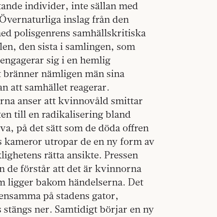
ande individer, inte sällan med
vernaturliga inslag från den
ed polisgenrens samhällskritiska
llen, den sista i samlingen, som
ngagerar sig i en hemlig
et bränner nämligen män sina
an att samhället reagerar.
erna anser att kvinnovåld smittar
en till en radikalisering bland
lva, på det sätt som de döda offren
ns kameror utropar de en ny form av
lighetens rätta ansikte. Pressen
 de förstår att det är kvinnorna
om ligger bakom händelserna. Det
ig ensamma på stadens gator,
 stängs ner. Samtidigt börjar en ny