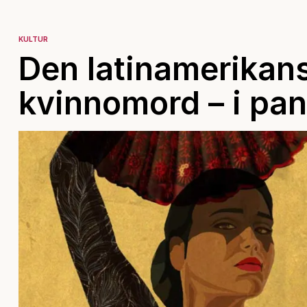
KULTUR
Den latinamerika
kvinnomord – i pa