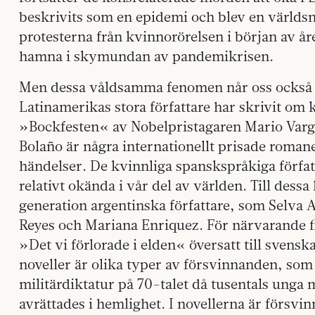
beskrivits som en epidemi och blev en världs
protesterna från kvinnorörelsen i början av åre
hamna i skymundan av pandemikrisen.
Men dessa våldsamma fenomen når oss också g
Latinamerikas stora författare har skrivit om k
»Bockfesten« av Nobelpristagaren Mario Varg
Bolaño är några internationellt prisade roman
händelser. De kvinnliga spanskspråkiga förfat
relativt okända i vår del av världen. Till dess
generation argentinska författare, som Selva 
Reyes och Mariana Enriquez. För närvarande f
»Det vi förlorade i elden« översatt till sven
noveller är olika typer av försvinnanden, som h
militärdiktatur på 70-talet då tusentals unga
avrättades i hemlighet. I novellerna är försvi