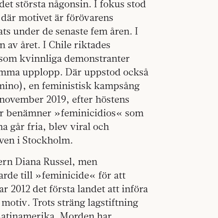
et största någonsin. I fokus stod
 där motivet är förövarens
ts under de senaste fem åren. I
 av året. I Chile riktades
 som kvinnliga demonstranter
samma upplopp. Där uppstod också
amino), en feministisk kampsång
i november 2019, efter höstens
er benämner »feminicidios« som
a går fria, blev viral och
även i Stockholm.
ern Diana Russel, men
de till »feminicide« för att
2012 det första landet att införa
otiv. Trots sträng lagstiftning
 Latinamerika. Morden har