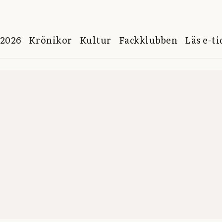
 2026
Krönikor
Kultur
Fackklubben
Läs e-t