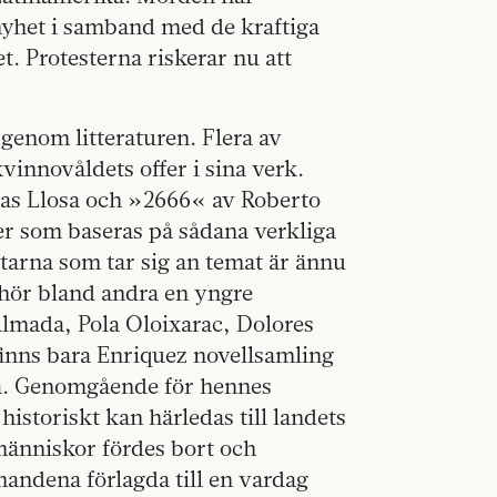
nyhet i samband med de kraftiga
t. Protesterna riskerar nu att
enom litteraturen. Flera av
vinnovåldets offer i sina verk.
as Llosa och »2666« av Roberto
er som baseras på sådana verkliga
tarna som tar sig an temat är ännu
a hör bland andra en yngre
Almada, Pola Oloixarac, Dolores
inns bara Enriquez novellsamling
ska. Genomgående för hennes
istoriskt kan härledas till landets
 människor fördes bort och
nnandena förlagda till en vardag