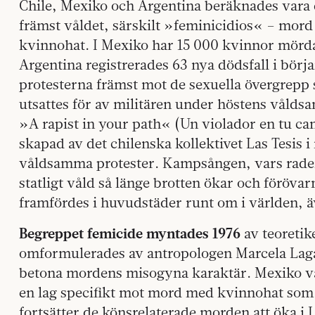
Chile, Mexiko och Argentina beräknades vara d
främst våldet, särskilt »feminicidios« – mord
kvinnohat. I Mexiko har 15 000 kvinnor mörda
Argentina registrerades 63 nya dödsfall i början
protesterna främst mot de sexuella övergrepp
utsattes för av militären under höstens våld
»A rapist in your path« (Un violador en tu c
skapad av det chilenska kollektivet Las Tesis 
våldsamma protester. Kampsången, vars rad
statligt våld så länge brotten ökar och förövarn
framfördes i huvudstäder runt om i världen, 
Begreppet femicide myntades 1976
av teoretik
omformulerades av antropologen Marcela Lagar
betona mordens misogyna karaktär. Mexiko var 
en lag specifikt mot mord med kvinnohat som m
fortsätter de könsrelaterade morden att öka i