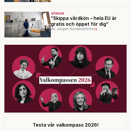
OPINION
”Skippa vårdkön – hela EU är
gratis och öppet för dig”
Av: Jörgen Nordenström
•
Testa vår valkompass 2026!