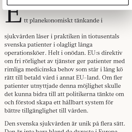
E
som vi samarbetar med. Dessa kan i sin tur kombinera
informationen med annan information som du har
tillhandahållit eller som de har samlat in när du har använt
tt planekonomiskt tänkande i
deras tjänster.
Om du vill läsa mer om hur vi hanterar personuppgifter kan
sjukvården låser i praktiken in tiotusentals
du göra det
här
.
svenska patienter i olagligt långa
operationsköer. Helt i onödan. EU:s direktiv
om fri rörlighet av tjänster ger patienter med
rimliga medicinska behov som står i lång kö
rätt till betald vård i annat EU-land. Om fler
patienter utnyttjade denna möjlighet skulle
det kunna bidra till att politikerna tänkte om
och förstod skapa ett hållbart system för
bättre tillgänglighet till vården.
Den svenska sjukvården är unik på flera sätt.
Den är inte bara bland de dyraste i Europa,