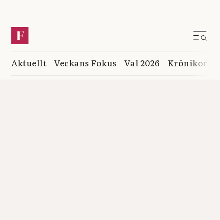
Aktuellt
Veckans Fokus
Val 2026
Krönikor
K