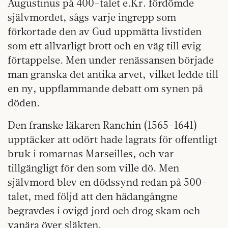
Augustinus på 400-talet e.Kr. fördömde
självmordet, sågs varje ingrepp som
förkortade den av Gud uppmätta livstiden
som ett allvarligt brott och en väg till evig
förtappelse. Men under renässansen började
man granska det antika arvet, vilket ledde till
en ny, uppflammande debatt om synen på
döden.
Den franske läkaren Ranchin (1565-1641)
upptäcker att odört hade lagrats för offentligt
bruk i romarnas Marseilles, och var
tillgängligt för den som ville dö. Men
självmord blev en dödssynd redan på 500-
talet, med följd att den hädangångne
begravdes i ovigd jord och drog skam och
vanära över släkten.