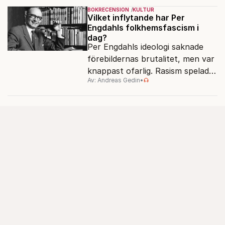
BOKRECENSION
KULTUR
Vilket inflytande har Per
Engdahls folkhemsfascism i
dag?
Per Engdahls ideologi saknade
förebildernas brutalitet, men var
knappast ofarlig. Rasism spelades
Av: Andreas Gedin
•
ned i förmån för "kultur". Känns
det igen?