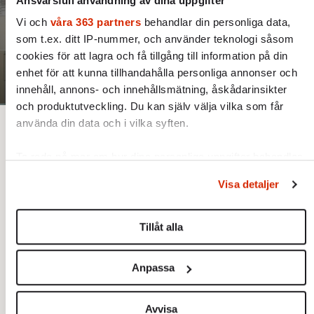
Ansvarsfull användning av dina uppgifter
Vi och
våra 363 partners
behandlar din personliga data,
som t.ex. ditt IP-nummer, och använder teknologi såsom
cookies för att lagra och få tillgång till information på din
enhet för att kunna tillhandahålla personliga annonser och
innehåll, annons- och innehållsmätning, åskådarinsikter
och produktutveckling. Du kan själv välja vilka som får
använda din data och i vilka syften.
Bjud någon på artikeln
Lyssna
Text: Jörgen Nordenström
Bild: TT / Fredrik Sandberg
Ta reda på mer om hur dina personliga uppgifter behandlas
Publicerad 2026-05-27
och ställ in dina preferenser i
detaljsektionen
. Du kan
Visa detaljer
ändra eller dra tillbaka ditt samtycke när som helst från
cookie-förklaringen.
Det här är en argumenterande text. Alla åsikter är
Tillåt alla
skribentens egna.
Vi använder enhetsidentifierare för att anpassa innehållet
och annonserna till användarna, tillhandahålla funktioner för
Anpassa
sociala medier och analysera vår trafik. Vi vidarebefordrar
även sådana identifierare och annan information från din
enhet till de sociala medier och annons- och analysföretag
Avvisa