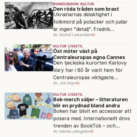
gör han en ny film.
BOKRECENSION
KULTUR
Den röda tråden som brast
Ukrainarnas delaktighet i
folkmord på polacker och judar
är ingen "detalj". Fredrik
Av: Gustaf Lewander
•
Segerfeldts iver att skildra den
ryska imperialismen leder till en
KULTUR
LIVSSTIL
förenklad bild av historien.
Öst möter väst på
Centraleuropas egna Cannes
Den tjeckiska kurorten Karlovy
Vary har i 80 år varit hem för
Centraleuropas viktigaste
Av: Jon Asp
•
filmfestival – en plats där
Hollywoodglans möter
KULTUR
LIVSSTIL
egensinnighet.
Bok-merch säljer – litteraturen
blir en prydnad bland andra
Boken har blivit en accessoar att
posera med. Internationellt drivs
trenden av BookTok – och
Av: Henrik Lenngren
•
förlagen följer efter.