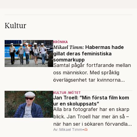
Kultur
KRÖNIKA
Mikael Timm:
Habermas hade
gillat deras feministiska
sommarkupp
Samtal pågår fortfarande mellan
oss människor. Med språklig
överlägsenhet tar kvinnorna
över det offentliga rummet.
KULTUR
MÖTET
Jan Troell: ”Min första film kom
ur en skoluppsats”
Alla bra fotografer har en skarp
blick. Jan Troell har mer än så –
när han ser i sökaren förvandlas
Av: Mikael Timm
•
vardagen till underverk. Fyllda 95