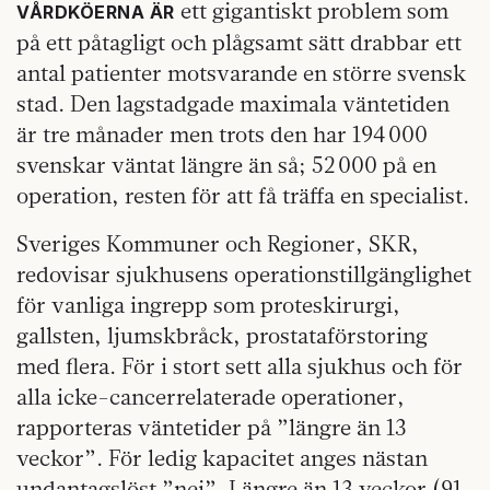
ett gigantiskt problem som
VÅRDKÖERNA ÄR
på ett påtagligt och plågsamt sätt drabbar ett
antal patienter motsvarande en större svensk
stad. Den lagstadgade maximala väntetiden
är tre månader men trots den har 194 000
svenskar väntat längre än så; 52 000 på en
operation, resten för att få träffa en specialist.
Sveriges Kommuner och Regioner, SKR,
redovisar sjukhusens operationstillgänglighet
för vanliga ingrepp som proteskirurgi,
gallsten, ljumskbråck, prostataförstoring
med flera. För i stort sett alla sjukhus och för
alla icke-cancerrelaterade operationer,
rapporteras väntetider på ”längre än 13
veckor”. För ledig kapacitet anges nästan
undantagslöst ”nej”. Längre än 13 veckor (91