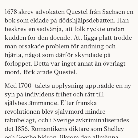
1678 skrev advokaten Questel från Sachsen en
bok som eldade på dödshjälpsdebatten. Han
beskrev en sedvänja, att folk ryckte undan
kudden för den döende. Att ligga platt trodde
man orsakade problem för andning och
hjärta, något som därför skyndade på
förloppet. Detta var inget annat än överlagt
mord, förklarade Questel.
Med 1700-talets upplysning uppträdde en ny
syn på individens frihet och rätt till
självbestämmande. Efter franska
revolutionen blev självmord mindre
tabubelagt, och i Sverige avkriminaliserades
det 1856. Romantikens diktare som Shelley
och Goethe bidrog, liksom den allmänna