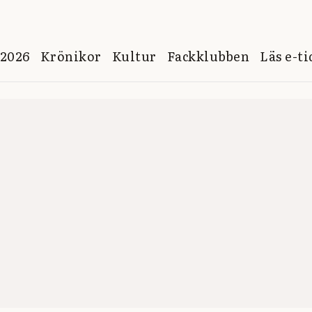
 2026
Krönikor
Kultur
Fackklubben
Läs e-t