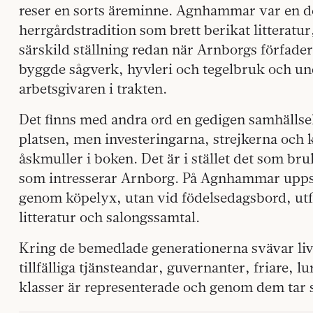
reser en sorts äreminne. Agnhammar var en d
herrgårdstradition som brett berikat litterat
särskild ställning redan när Arnborgs förfade
byggde sågverk, hyvleri och tegelbruk och und
arbetsgivaren i trakten.
Det finns med andra ord en gedigen samhällse
platsen, men investeringarna, strejkerna och 
åskmuller i boken. Det är i stället det som bru
som intresserar Arnborg. På Agnhammar upps
genom köpelyx, utan vid födelsedagsbord, utfl
litteratur och salongssamtal.
Kring de bemedlade generationerna svävar liv
tillfälliga tjänsteandar, guvernanter, friare, l
klasser är representerade och genom dem tar 