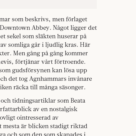
mar som beskrivs, men förlaget
k Downtown Abbey. Något ligger det
et sekel som släkten huserar på
v somliga går i ljudlig kras. Här
ikter. Men gång på gång kommer
vis, förtjänar vårt förtroende.
 som gudsförsynen kan lösa upp
och det tog Agnhammars invånare
iken räcka till många säsonger.
 och tidningsartiklar som Beata
fattarblick av en nostalgisk
ovligt ointresserad av
 mesta är blicken stadigt riktad
ga och som den som skapades i