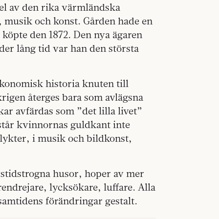
el av den rika värmländska
ur, musik och konst. Gården hade en
r köpte den 1872. Den nya ägaren
er lång tid var han den största
konomisk historia knuten till
krigen återges bara som avlägsna
kar avfärdas som ”det lilla livet”
tår kvinnornas guldkant inte
ykter, i musik och bildkonst,
stidstrogna husor, hoper av mer
urendrejare, lycksökare, luffare. Alla
samtidens förändringar gestalt.