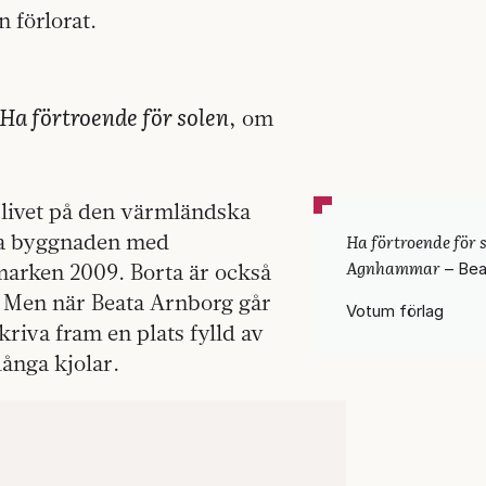
 förlorat.
Ha förtroende för solen
, om
slivet på den värmländska
ita byggnaden med
Ha förtroende för 
Agnhammar
arken 2009. Borta är också
– Bea
. Men när Beata Arnborg går
Votum förlag
kriva fram en plats fylld av
långa kjolar.