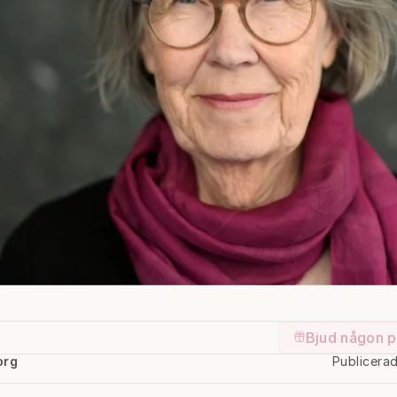
Bjud någon p
org
Publicera