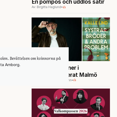
En pompös och uddlös satir
Av: Birgitta Haglund
•
solen. Berättelsen om kvinnorna på
BOKRECENSION
KULTUR
ta Arnborg.
Norénska scener i
vänsterorienterat Malmö
Av: Anna-Karin Wyndhamn
•