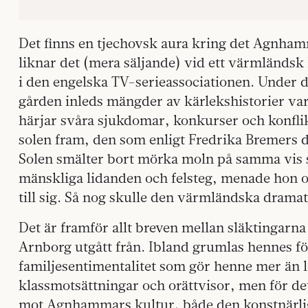
Det finns en tjechovsk aura kring det Agnham
liknar det (mera säljande) vid ett värmländs
i den engelska TV-serieassociationen. Under d
gården inleds mängder av kärlekshistorier vara
härjar svåra sjukdomar, konkurser och konfl
solen fram, den som enligt Fredrika Bremers de
Solen smälter bort mörka moln på samma vis
mänskliga lidanden och felsteg, menade hon 
till sig. Så nog skulle den värmländska dramat
Det är framför allt breven mellan släktingarna
Arnborg utgått från. Ibland grumlas hennes för
familjesentimentalitet som gör henne mer än l
klassmotsättningar och orättvisor, men för det
mot Agnhammars kultur, både den konstnärli