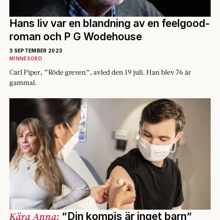
Hans liv var en blandning av en feelgood-
roman och P G Wodehouse
3 SEPTEMBER 2023
MINNESORD
Carl Piper, ”Röde greven”, avled den 19 juli. Han blev 76 år
gammal.
Kära Anna:
”Din kompis är inget barn”