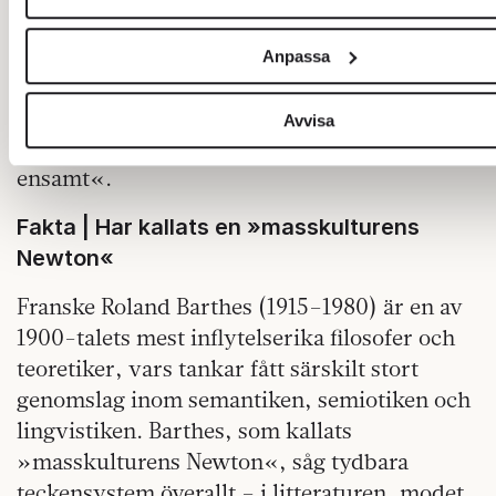
moderns.«
och analysera vår trafik. Vi vidarebefordrar även sådana iden
annan information från din enhet till de sociala medier och a
Allt det här skulle en fransk filosof kunna
Anpassa
analysföretag som vi samarbetar med. Dessa kan i sin tur 
undervisa om. Men gång på gång skulle han
informationen med annan information som du har tillhandahåll
förstås tala för de redan frälsta. För kärlekens
de har samlat in när du har använt deras tjänster.
Avvisa
samtal är, som han skriver »något ytterligt
Om du vill läsa mer om hur vi hanterar personuppgifter kan d
här
.
ensamt«.
Fakta | Har kallats en »masskulturens
Newton«
Franske Roland Barthes (1915–1980) är en av
1900-talets mest inflytelserika filosofer och
teoretiker, vars tankar fått särskilt stort
genomslag inom semantiken, semiotiken och
lingvistiken. Barthes, som kallats
»masskulturens Newton«, såg tydbara
teckensystem överallt – i litteraturen, modet,