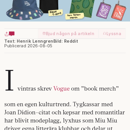
Bjud någon på artikeln
Lyssna
Text: Henrik Lenngren
Bild: Reddit
Publicerad 2026-08-05
I
vintras skrev
Vogue
om ”book merch”
som en egen kulturtrend. Tygkassar med
Joan Didion-citat och kepsar med romantitlar
har blivit modeplagg, lyxhus som Miu Miu
driver egna litterära klubbar och delar ut