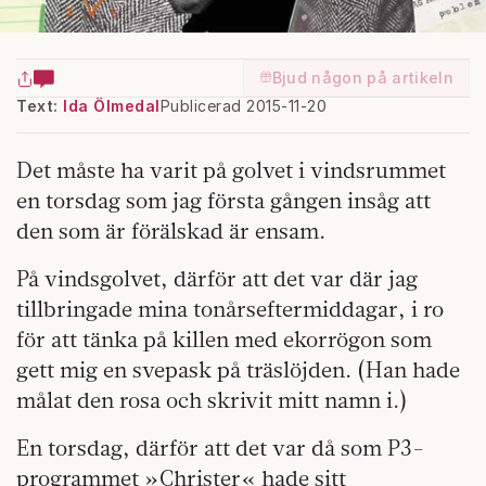
Bjud någon på artikeln
Text:
Ida Ölmedal
Publicerad 2015-11-20
Det måste ha varit på golvet i vindsrummet
en torsdag som jag första gången insåg att
den som är förälskad är ensam.
På vindsgolvet, därför att det var där jag
tillbringade mina tonårseftermiddagar, i ro
för att tänka på killen med ekorrögon som
gett mig en svepask på träslöjden. (Han hade
målat den rosa och skrivit mitt namn i.)
En torsdag, därför att det var då som P3-
programmet »Christer« hade sitt