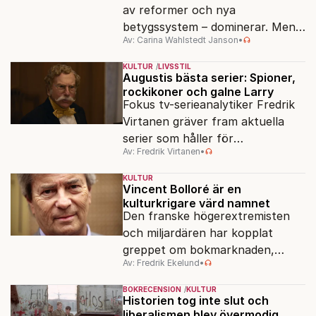
av reformer och nya
betygssystem – dominerar. Men
Av: Carina Wahlstedt Janson
•
vem äger berättelsen om skolan?
KULTUR
LIVSSTIL
Augustis bästa serier: Spioner,
rockikoner och galne Larry
Fokus tv-serieanalytiker Fredrik
Virtanen gräver fram aktuella
serier som håller för
Av: Fredrik Virtanen
•
augustisoffan – när
sensommarmörkret smyger sig
KULTUR
på och tv-utbudet blir din bästa
Vincent Bolloré är en
kulturkrigare värd namnet
vän.
Den franske högerextremisten
och miljardären har kopplat
greppet om bokmarknaden,
Av: Fredrik Ekelund
•
filmbolag, tv- och radiokanaler.
Det ska föra Le Pen till seger.
BOKRECENSION
KULTUR
Historien tog inte slut och
liberalismen blev övermodig