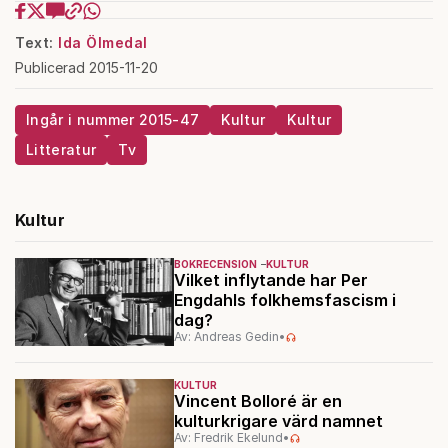
Text:
Ida Ölmedal
Publicerad 2015-11-20
Ingår i nummer 2015-47
Kultur
Kultur
Litteratur
Tv
Kultur
BOKRECENSION
KULTUR
Vilket inflytande har Per
Engdahls folkhemsfascism i
dag?
Av: Andreas Gedin
•
KULTUR
Vincent Bolloré är en
kulturkrigare värd namnet
Av: Fredrik Ekelund
•