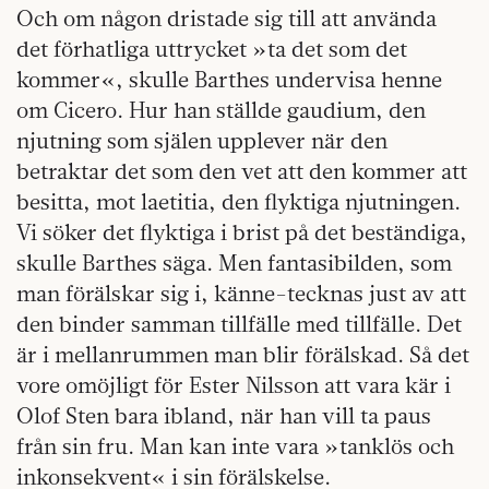
Och om någon dristade sig till att använda
det förhatliga uttrycket »ta det som det
kommer«, skulle Barthes undervisa henne
om Cicero. Hur han ställde gaudium, den
njutning som själen upplever när den
betraktar det som den vet att den kommer att
besitta, mot laetitia, den flyktiga njutningen.
Vi söker det flyktiga i brist på det beständiga,
skulle Barthes säga. Men fantasibilden, som
man förälskar sig i, känne-tecknas just av att
den binder samman tillfälle med tillfälle. Det
är i mellanrummen man blir förälskad. Så det
vore omöjligt för Ester Nilsson att vara kär i
Olof Sten bara ibland, när han vill ta paus
från sin fru. Man kan inte vara »tanklös och
inkonsekvent« i sin förälskelse.