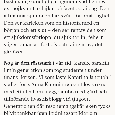
bästa vän grundligt går igenom vad hennes
ex-pojkvän har lajkat på facebook i dag. Den
allmänna opinionen har svårt för omåttlighet.
Den ser kärleken som en historia med en
början och ett slut – den ser rentav den som
ett sjukdomsförlopp: du sjuknar in, febern
stiger, smärtan förhöjs och klingar av, det
går över.
Nog är den röststark
i vår tid, kanske särskilt
i min generation som tog studenten under
finans-krisen. Vi som läste Katerina Janouch i
stället för »Anna Karenina« och blev vuxna
med ett ideal om trygg sambo med gård och
tillhörande livsstilsblogg vid tjugoett.
Generationen där resonemangskärleken tycks
blivit tänkbar igen i tidningsartiklar om