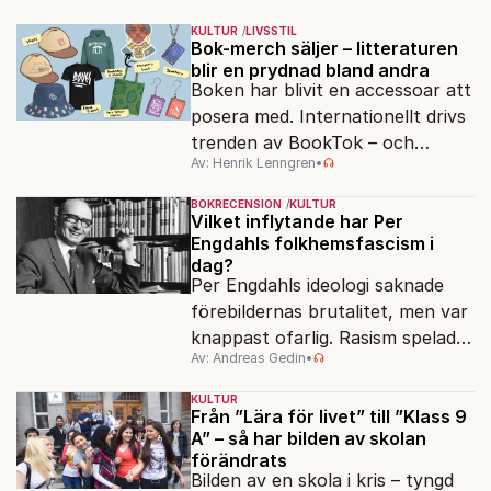
KULTUR
LIVSSTIL
Bok-merch säljer – litteraturen
blir en prydnad bland andra
Boken har blivit en accessoar att
posera med. Internationellt drivs
trenden av BookTok – och
Av: Henrik Lenngren
•
förlagen följer efter.
BOKRECENSION
KULTUR
Vilket inflytande har Per
Engdahls folkhemsfascism i
dag?
Per Engdahls ideologi saknade
förebildernas brutalitet, men var
knappast ofarlig. Rasism spelades
Av: Andreas Gedin
•
ned i förmån för "kultur". Känns
det igen?
KULTUR
Från ”Lära för livet” till ”Klass 9
A” – så har bilden av skolan
förändrats
Bilden av en skola i kris – tyngd