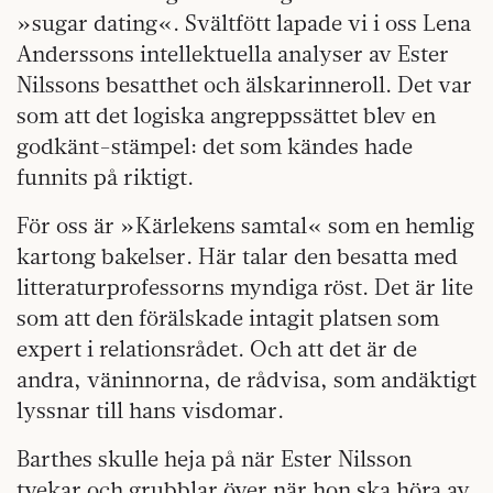
»sugar dating«. Svältfött lapade vi i oss Lena
Anderssons intellektuella analyser av Ester
Nilssons besatthet och älskarinneroll. Det var
som att det logiska angreppssättet blev en
godkänt-stämpel: det som kändes hade
funnits på riktigt.
För oss är »Kärlekens samtal« som en hemlig
kartong bakelser. Här talar den besatta med
litteraturprofessorns myndiga röst. Det är lite
som att den förälskade intagit platsen som
expert i relationsrådet. Och att det är de
andra, väninnorna, de rådvisa, som andäktigt
lyssnar till hans visdomar.
Barthes skulle heja på när Ester Nilsson
tvekar och grubblar över när hon ska höra av