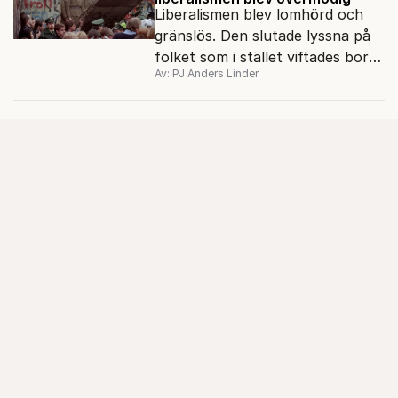
Liberalismen blev lomhörd och
gränslös. Den slutade lyssna på
folket som i stället viftades bort
Av: PJ Anders Linder
och misstänkliggjordes. Men kan
liberalismen komma tillbaka?