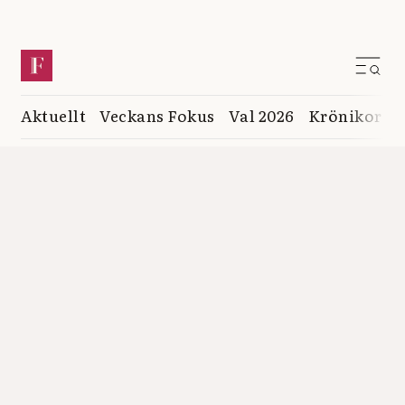
Aktuellt
Veckans Fokus
Val 2026
Krönikor
K