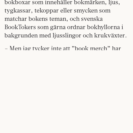
bokboxar som innehåller bokmärken, ljus,
tygkassar, tekoppar eller smycken som
matchar bokens teman, och svenska
BookTokers som gärna ordnar bokhyllorna i
bakgrunden med ljusslingor och krukväxter.
– Men jag tycker inte att ”book merch” har
någon framträdande plats i det innehåll som
läsarna skapar.