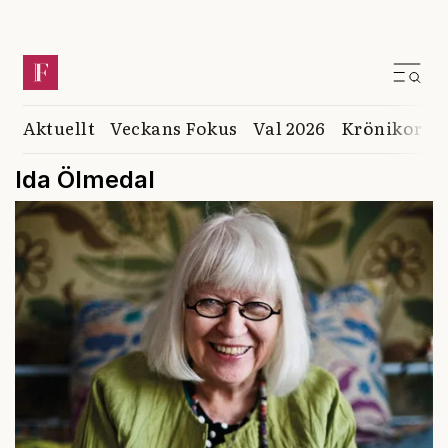
Aktuellt
Veckans Fokus
Val 2026
Krönikor
K
Ida Ölmedal