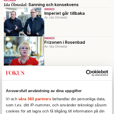
KRÖNIKA
Ida Ölmedal:
Sanning och konsekvens
INRIKES
Imperiet går tillbaka
Av: Ida Ölmedal
INRIKES
Frizonen i Rosenbad
Av: Ida Ölmedal
INRIKES
Fast i gränslandet
Av: Ida Ölmedal
Ansvarsfull användning av dina uppgifter
INRIKES
Vi och
våra 363 partners
behandlar din personliga data,
»Det är förlegat att tala om
som t.ex. ditt IP-nummer, och använder teknologi såsom
integration«
Av: Ida Ölmedal
cookies för att lagra och få tillgång till information på din