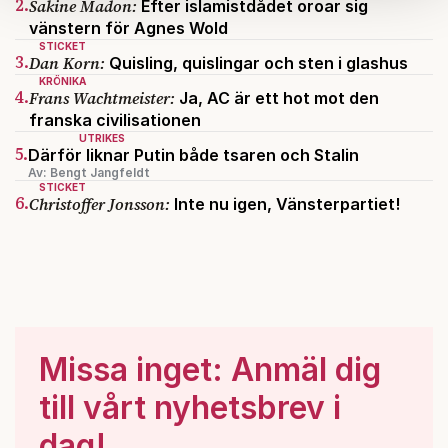
2.
Sakine Madon:
Efter islamistdådet oroar sig
Om du vill läsa mer om hur vi hanterar personuppgifter
vänstern för Agnes Wold
kan du göra det
här
.
STICKET
3.
Dan Korn:
Quisling, quislingar och sten i glashus
KRÖNIKA
4.
Frans Wachtmeister:
Ja, AC är ett hot mot den
franska civilisationen
UTRIKES
5.
Därför liknar Putin både tsaren och Stalin
Av: Bengt Jangfeldt
STICKET
6.
Christoffer Jonsson:
Inte nu igen, Vänsterpartiet!
Missa inget: Anmäl dig
till vårt nyhetsbrev i
dag!