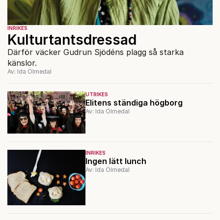
INRIKES
Kulturtantsdressad
Därför väcker Gudrun Sjödéns plagg så starka
känslor.
Av: Ida Ölmedal
UTRIKES
Elitens ständiga högborg
Av: Ida Ölmedal
INRIKES
Ingen lätt lunch
Av: Ida Ölmedal