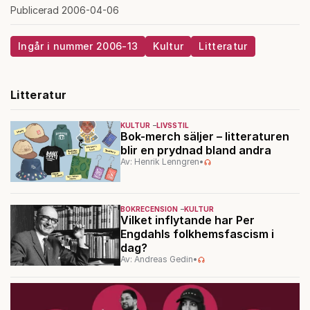
Publicerad 2006-04-06
Ingår i nummer 2006-13
Kultur
Litteratur
Litteratur
KULTUR
LIVSSTIL
Bok-merch säljer – litteraturen
blir en prydnad bland andra
Av: Henrik Lenngren
•
BOKRECENSION
KULTUR
Vilket inflytande har Per
Engdahls folkhemsfascism i
dag?
Av: Andreas Gedin
•