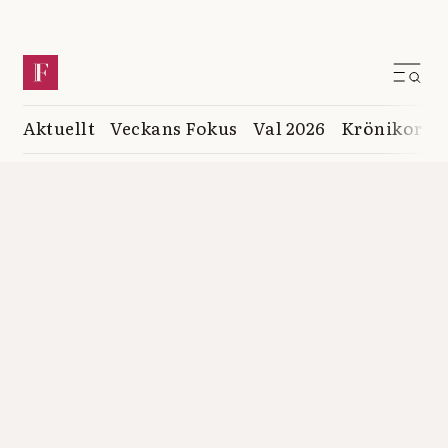
Aktuellt
Veckans Fokus
Val 2026
Krönikor
K