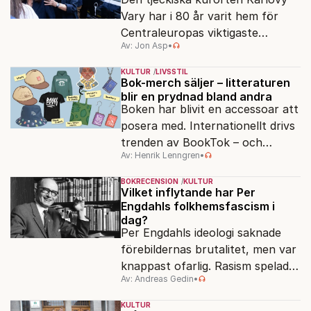
Vary har i 80 år varit hem för
Centraleuropas viktigaste
Av: Jon Asp
•
filmfestival – en plats där
Hollywoodglans möter
KULTUR
LIVSSTIL
egensinnighet.
Bok-merch säljer – litteraturen
blir en prydnad bland andra
Boken har blivit en accessoar att
posera med. Internationellt drivs
trenden av BookTok – och
Av: Henrik Lenngren
•
förlagen följer efter.
BOKRECENSION
KULTUR
Vilket inflytande har Per
Engdahls folkhemsfascism i
dag?
Per Engdahls ideologi saknade
förebildernas brutalitet, men var
knappast ofarlig. Rasism spelades
Av: Andreas Gedin
•
ned i förmån för "kultur". Känns
det igen?
KULTUR