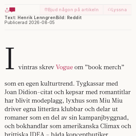
Bjud någon på artikeln
Lyssna
Text: Henrik Lenngren
Bild: Reddit
Publicerad 2026-08-05
I
vintras skrev
Vogue
om ”book merch”
som en egen kulturtrend. Tygkassar med
Joan Didion-citat och kepsar med romantitlar
har blivit modeplagg, lyxhus som Miu Miu
driver egna litterära klubbar och delar ut
romaner som en del av sin kampanjbyggnad,
och bokhandlar som amerikanska Climax och
brittiska IDEA – båda konceptbutiker