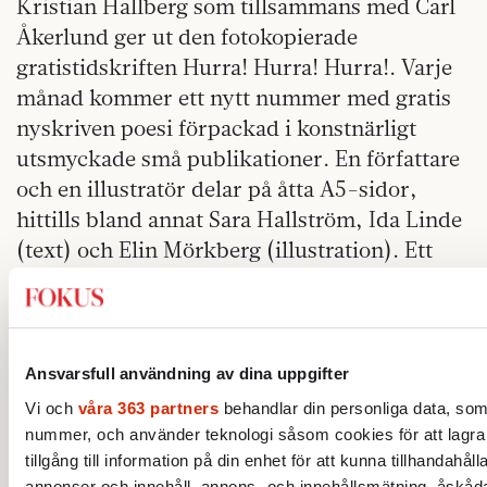
Kristian Hallberg som tillsammans med Carl
Åkerlund ger ut den fotokopierade
gratistidskriften Hurra! Hurra! Hurra!. Varje
månad kommer ett nytt nummer med gratis
nyskriven poesi förpackad i konstnärligt
utsmyckade små publikationer. En författare
och en illustratör delar på åtta A5-sidor,
hittills bland annat Sara Hallström, Ida Linde
(text) och Elin Mörkberg (illustration). Ett
poetiskt flygblad att stoppa i fickan eller
handväskan.
– Jag tycker om slit-och-släng-känslan man
Ansvarsfull användning av dina uppgifter
kan få av Hurra! Hurra! Hurra!, säger
Vi och
våra 363 partners
behandlar din personliga data, som t
Kristian. Jag har saknat en mer vardaglig
nummer, och använder teknologi såsom cookies för att lagra
skildring av poesin och känner att det
tillgång till information på din enhet för att kunna tillhandahål
litterära klimatet är på väg i fel riktning.
annonser och innehåll, annons- och innehållsmätning, åskåda