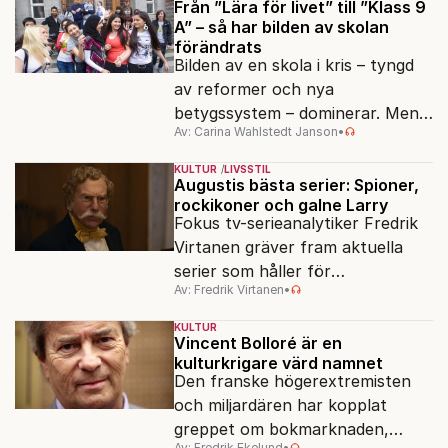
Från ”Lära för livet” till ”Klass 9
A” – så har bilden av skolan
förändrats
Bilden av en skola i kris – tyngd
av reformer och nya
betygssystem – dominerar. Men
Av: Carina Wahlstedt Janson
•
vem äger berättelsen om skolan?
KULTUR
LIVSSTIL
Augustis bästa serier: Spioner,
rockikoner och galne Larry
Fokus tv-serieanalytiker Fredrik
Virtanen gräver fram aktuella
serier som håller för
Av: Fredrik Virtanen
•
augustisoffan – när
sensommarmörkret smyger sig
KULTUR
på och tv-utbudet blir din bästa
Vincent Bolloré är en
kulturkrigare värd namnet
vän.
Den franske högerextremisten
och miljardären har kopplat
greppet om bokmarknaden,
Av: Fredrik Ekelund
•