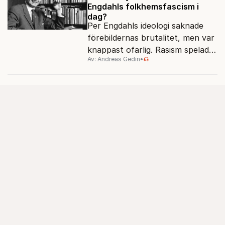
Engdahls folkhemsfascism i
dag?
Per Engdahls ideologi saknade
förebildernas brutalitet, men var
knappast ofarlig. Rasism spelades
Av: Andreas Gedin
•
ned i förmån för "kultur". Känns
det igen?