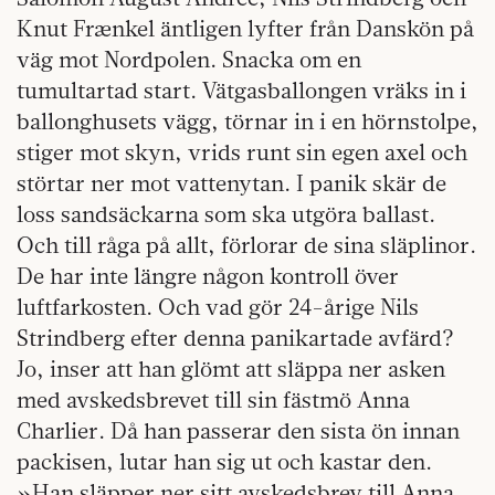
Knut Frænkel äntligen lyfter från Danskön på
väg mot Nordpolen. Snacka om en
tumultartad start. Vätgasballongen vräks in i
ballonghusets vägg, törnar in i en hörnstolpe,
stiger mot skyn, vrids runt sin egen axel och
störtar ner mot vattenytan. I panik skär de
loss sandsäckarna som ska utgöra ballast.
Och till råga på allt, förlorar de sina släplinor.
De har inte längre någon kontroll över
luftfarkosten. Och vad gör 24-årige Nils
Strindberg efter denna panikartade avfärd?
Jo, inser att han glömt att släppa ner asken
med avskedsbrevet till sin fästmö Anna
Charlier. Då han passerar den sista ön innan
packisen, lutar han sig ut och kastar den.
»Han släpper ner sitt avskedsbrev till Anna,