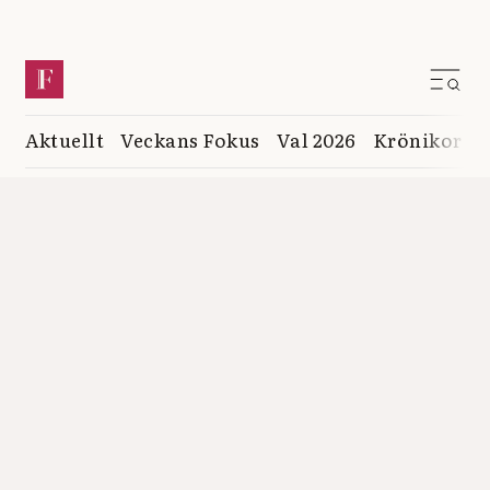
Aktuellt
Veckans Fokus
Val 2026
Krönikor
K