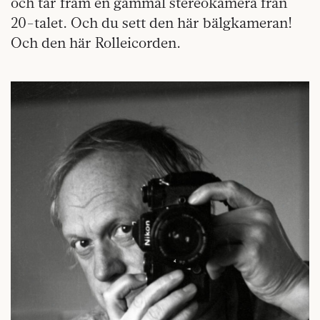
och tar fram en gammal stereokamera från
20-talet. Och du sett den här bälgkameran!
Och den här Rolleicorden.