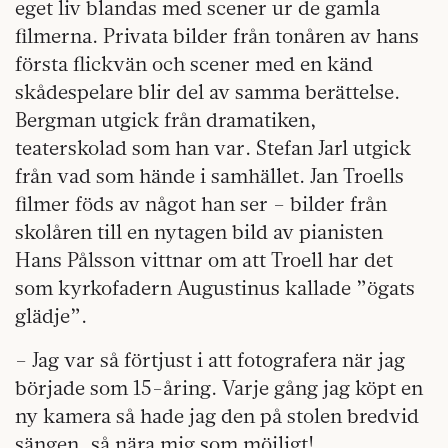
eget liv blandas med scener ur de gamla
filmerna. Privata bilder från tonåren av hans
första flickvän och scener med en känd
skådespelare blir del av samma berättelse.
Bergman utgick från dramatiken,
teaterskolad som han var. Stefan Jarl utgick
från vad som hände i samhället. Jan Troells
filmer föds av något han ser – bilder från
skolåren till en nytagen bild av pianisten
Hans Pålsson vittnar om att Troell har det
som kyrkofadern Augustinus kallade ”ögats
glädje”.
– Jag var så förtjust i att fotografera när jag
började som 15-åring. Varje gång jag köpt en
ny kamera så hade jag den på stolen bredvid
sängen, så nära mig som möjligt!