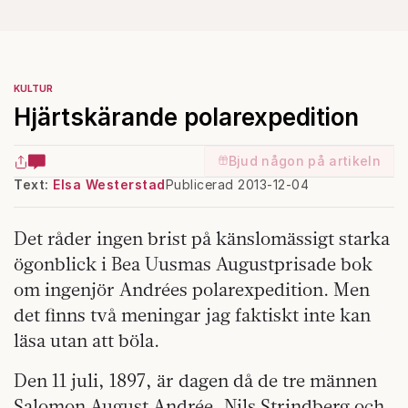
KULTUR
Hjärtskärande polarexpedition
Bjud någon på artikeln
Text:
Elsa Westerstad
Publicerad 2013-12-04
Det råder ingen brist på känslomässigt starka
ögonblick i Bea Uusmas Augustprisade bok
om ingenjör Andrées polarexpedition. Men
det finns två meningar jag faktiskt inte kan
läsa utan att böla.
Den 11 juli, 1897, är dagen då de tre männen
Salomon August Andrée, Nils Strindberg och