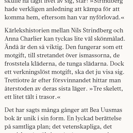
skulle ha tagit livet av sig, står: »Strindberg
hade verkligen anledning att kämpa för att
komma hem, eftersom han var nyförlovad.«
Kärlekshistorien mellan Nils Strindberg och
Anna Charlier kan tyckas lite väl skönmålad.
Ändå är den så viktig. Den fungerar som ett
motgift, till stretandet över ismassorna, de
froststela kläderna, de tunga slädarna. Dock
ett verkningslöst motgift, ska det ju visa sig.
Trettiotre år efter försvinnandet hittar man
återstoden av deras sista läger. »Tre skelett,
ett litet tält i trasor.«
Det har sagts många gånger att Bea Uusmas
bok är unik i sin form. En lyckad berättelse
på samtliga plan; det vetenskapliga, det