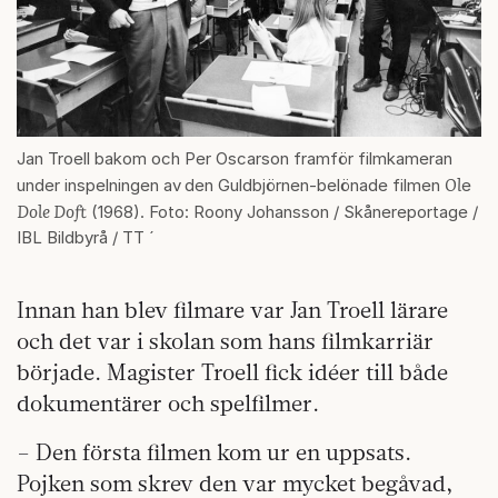
Jan Troell bakom och Per Oscarson framför filmkameran
Ol
under inspelningen av
den Guldbjörnen-belönade filmen
e
Dole Doft
(1968). Foto: Roony Johansson / Skånereportage /
IBL Bildbyrå / TT ´
Innan han blev filmare var Jan Troell lärare
och det var i skolan som hans filmkarriär
började. Magister Troell fick idéer till både
dokumentärer och spelfilmer.
– Den första filmen kom ur en uppsats.
Pojken som skrev den var mycket begåvad,