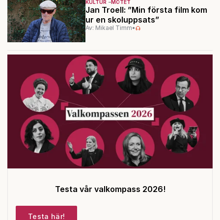
KULTUR
MÖTET
Jan Troell: ”Min första film kom
ur en skoluppsats”
Av: Mikael Timm
•
Testa vår valkompass 2026!
Testa här!