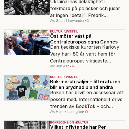
Ukrainarnas delaktighet i
folkmord på polacker och judar
är ingen "detalj". Fredrik
Av: Gustaf Lewander
•
Segerfeldts iver att skildra den
ryska imperialismen leder till en
KULTUR
LIVSSTIL
förenklad bild av historien.
Öst möter väst på
Centraleuropas egna Cannes
Den tjeckiska kurorten Karlovy
Vary har i 80 år varit hem för
Centraleuropas viktigaste
Av: Jon Asp
•
filmfestival – en plats där
Hollywoodglans möter
KULTUR
LIVSSTIL
egensinnighet.
Bok-merch säljer – litteraturen
blir en prydnad bland andra
Boken har blivit en accessoar att
posera med. Internationellt drivs
trenden av BookTok – och
Av: Henrik Lenngren
•
förlagen följer efter.
BOKRECENSION
KULTUR
Vilket inflytande har Per