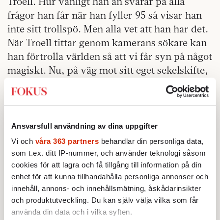
Troell. Hur vänligt han än svarar på alla
frågor han får när han fyller 95 så visar han
inte sitt trollspö. Men alla vet att han har det.
När Troell tittar genom kamerans sökare kan
han förtrolla världen så att vi får syn på något
magiskt. Nu, på väg mot sitt eget sekelskifte,
är han i färd med att göra en dokumentärfilm
om sitt liv. Titeln är typiskt Troellsk. Tydlig
Det var en gång
och drömsk på samma gång:
ett nu
.
Ansvarsfull användning av dina uppgifter
Vi och
våra 363 partners
behandlar din personliga data,
Marcel Proust hade nickat instämmande. Men
som t.ex. ditt IP-nummer, och använder teknologi såsom
upphovsmännens syn på tiden skiljer sig åt.
cookies för att lagra och få tillgång till information på din
Proust ville låsa fast det förflutna med så stor
enhet för att kunna tillhandahålla personliga annonser och
precision som möjligt. Jan Troell vill visa oss
innehåll, annons- och innehållsmätning, åskådarinsikter
och produktutveckling. Du kan själv välja vilka som får
gränsen mellan då och nu, hans film utspelas
använda din data och i vilka syften.
i ett tunt membran vävt av minnen, drömmar