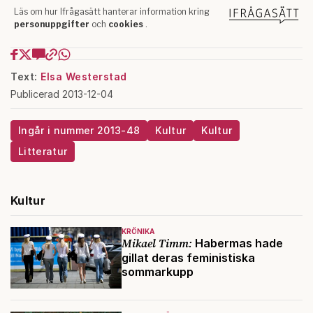
Text:
Elsa Westerstad
Publicerad 2013-12-04
Ingår i nummer 2013-48
Kultur
Kultur
Litteratur
Kultur
KRÖNIKA
Mikael Timm:
Habermas hade
gillat deras feministiska
sommarkupp