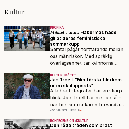
Kultur
KRÖNIKA
Mikael Timm:
Habermas hade
gillat deras feministiska
sommarkupp
Samtal pågår fortfarande mellan
oss människor. Med språklig
överlägsenhet tar kvinnorna
över det offentliga rummet.
KULTUR
MÖTET
Jan Troell: ”Min första film kom
ur en skoluppsats”
Alla bra fotografer har en skarp
blick. Jan Troell har mer än så –
när han ser i sökaren förvandlas
Av: Mikael Timm
•
vardagen till underverk. Fyllda 95
gör han en ny film.
BOKRECENSION
KULTUR
Den röda tråden som brast