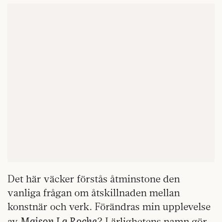
Det här väcker förstås åtminstone den
vanliga frågan om åtskillnaden mellan
konstnär och verk. Förändras min upplevelse
Maison La Roche
av
? I ärlighetens namn gör