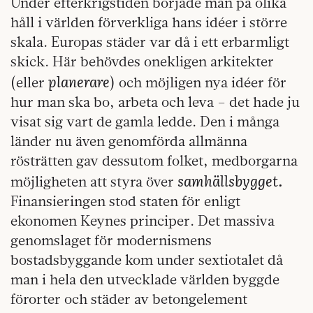
Under efterkrigstiden började man på olika
håll i världen förverkliga hans idéer i större
skala. Europas städer var då i ett erbarmligt
skick. Här behövdes onekligen arkitekter
planerare
(eller
) och möjligen nya idéer för
hur man ska bo, arbeta och leva – det hade ju
visat sig vart de gamla ledde. Den i många
länder nu även genomförda allmänna
rösträtten gav dessutom folket, medborgarna
samhällsbygget.
möjligheten att styra över
Finansieringen stod staten för enligt
ekonomen Keynes principer. Det massiva
genomslaget för modernismens
bostadsbyggande kom under sextiotalet då
man i hela den utvecklade världen byggde
förorter och städer av betongelement