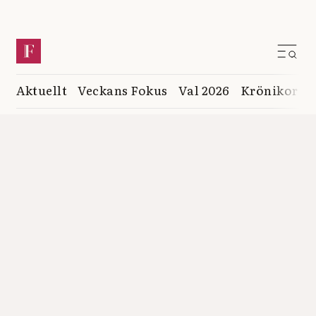
Aktuellt
Veckans Fokus
Val 2026
Krönikor
K