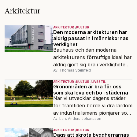
Arkitektur
ARKITEKTUR
KULTUR
Den moderna arkitekturen har
aldrig passat in i människornas
verklighet
Bauhaus och den moderna
arkitekturens förnuftiga ideal har
aldrig gjort sig bra i verkligheten
Av: Thomas Steinfeld
och redan från början har
människan vantrivts med dem.
ARKITEKTUR
KULTUR
LIVSSTIL
Grönområden är bra för oss
som ska leva och bo i städerna
När vi utvecklar dagens städer
för framtiden borde vi dra lärdom
av industrialismens pionjärer som
Av: Lars Anders Johansson
skapade de stadsmiljöer som flest
uppskattar än i dag.
ARKITEKTUR
KULTUR
Dags att skrota byggherrarnas