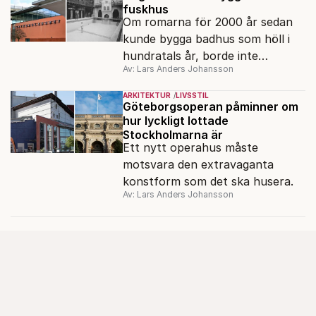
fuskhus
Om romarna för 2000 år sedan
kunde bygga badhus som höll i
hundratals år, borde inte
Av: Lars Anders Johansson
stockholmarna låta sig nöja med
badhus som förfaller efter något
ARKITEKTUR
LIVSSTIL
årtionde.
Göteborgsoperan påminner om
hur lyckligt lottade
Stockholmarna är
Ett nytt operahus måste
motsvara den extravaganta
konstform som det ska husera.
Av: Lars Anders Johansson