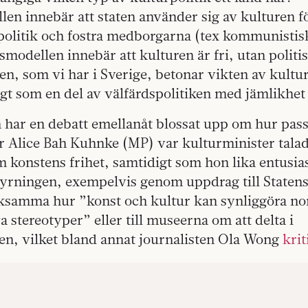
en innebär att staten använder sig av kulturen fö
politik och fostra medborgarna (tex kommunistis
modellen innebär att kulturen är fri, utan politi
n, som vi har i Sverige, betonar vikten av kultu
gt som en del av välfärdspolitiken med jämlikhet
 har en debatt emellanåt blossat upp om hur pass 
är Alice Bah Kuhnke (MP) var kulturminister tala
m konstens frihet, samtidigt som hon lika entusia
tyrningen, exempelvis genom uppdrag till Statens
samma hur ”konst och kultur kan synliggöra n
 stereotyper” eller till museerna om att delta i
en, vilket bland annat journalisten Ola Wong
krit