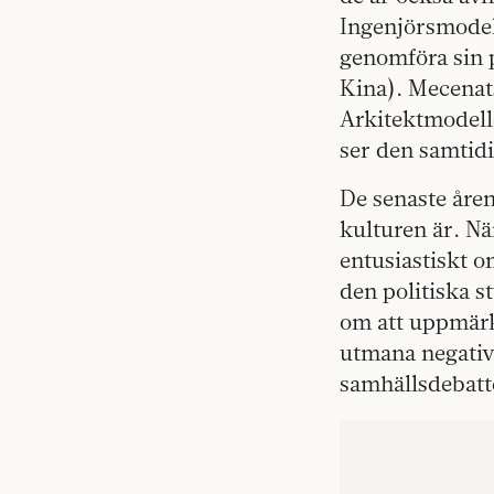
Ingenjörsmodell
genomföra sin 
Kina). Mecenats
Arkitektmodelle
ser den samtidi
De senaste åren
kulturen är. N
entusiastiskt o
den politiska s
om att uppmärk
utmana negativa
samhällsdebatt