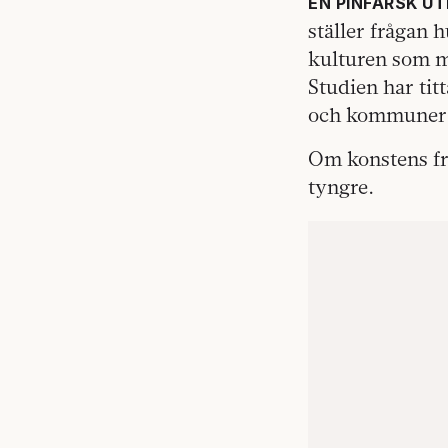
EN PINFÄRSK U
ställer frågan 
kulturen som ma
Studien har tit
och kommuner
Om konstens fri
tyngre.