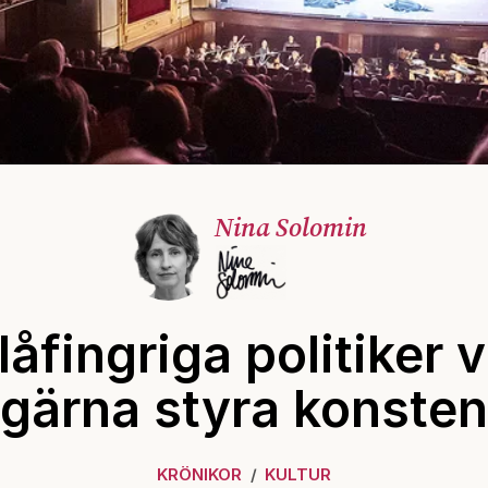
Nina Solomin
låfingriga politiker vi
gärna styra konsten
KRÖNIKOR
KULTUR