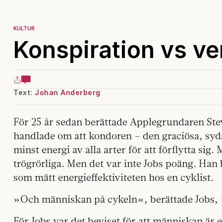
KULTUR
Konspiration vs ve
Text:
Johan Anderberg
För 25 år sedan berättade Applegrundaren Stev
handlade om att kondoren – den graciösa, sy
minst energi av alla arter för att förflytta si
trögrörliga. Men det var inte Jobs poäng. Han b
som mätt energieffektiviteten hos en cyklist.
»Och människan på cykeln«, berättade Jobs
För Jobs var det beviset för att människan är