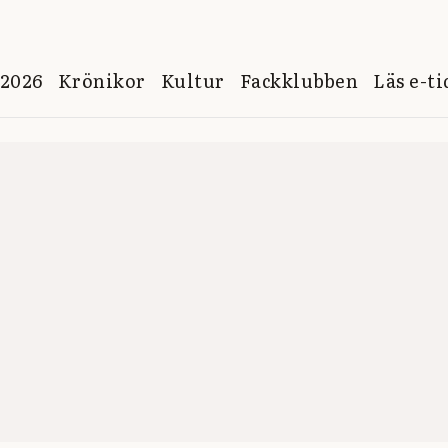
 2026
Krönikor
Kultur
Fackklubben
Läs e-t