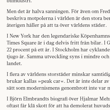
bilindustri.
Men det är halva sanningen. För även om Fredri
beskriva motpolerna i världen är den stora ber
återigen håller på att ta över världens städer.
I New York har den legendariske Köpenhamnsar
Times Square är i dag delvis fritt från bilar. 
22 procent på ett år. I Stockholm har cykland
tjugo år. Samma utveckling syns i mindre oc
landet.
I flera av världens storstäder minskar samtid
brukar kallas »peak car«. Det är inte delar 
sätt som modernismens genombrott inte var n
I Björn Elmbrandts biografi över Hjalmar Me
oftast får klä skott för att ha demolerat huvud