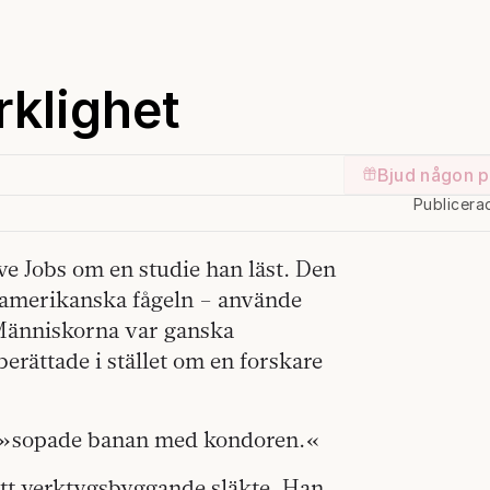
rklighet
Bjud någon p
Publicera
e Jobs om en studie han läst. Den
damerikanska fågeln – använde
g. Människorna var ganska
erättade i stället om en forskare
, »sopade banan med kondoren.«
 ett verktygsbyggande släkte. Han