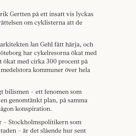
k Gertten på ett insatt vis lyckas
ättelsen om cyklisterna att de
kitekten Jan Gehl fått härja, och
I Göteborg har cykelresorna ökat med
et ökat med cirka 300 procent på
h medelstora kommuner över hela
igt bilismen – ett fenomen som
av en genomtänkt plan, på samma
ågon konspiration.
hr – Stockholmspolitikern som
staden – är det slående hur sent