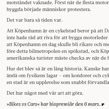
motståndet vaknade. Först när de flesta moto
byggda började människor protestera.
Det var bara så tiden var.
Att Köpenhamn är en cykelstad beror på att Da
inte hade råd att riva för att bygga motorled
att Köpenhamn en dag skulle bli rikare och mer
före detta bilmetropolen en spökstad, och K
amerikanska turister måste checka av när de 
Hur det blev så är en lång historia. Kanske ha
ändå om fysikens lagar – om kondorer och cyk
en stad är en upplevelse som snabbt förvandlas 
Det har något med vår art att göra.
»Bikes vs Cars« har biopremiär den 6 mars.