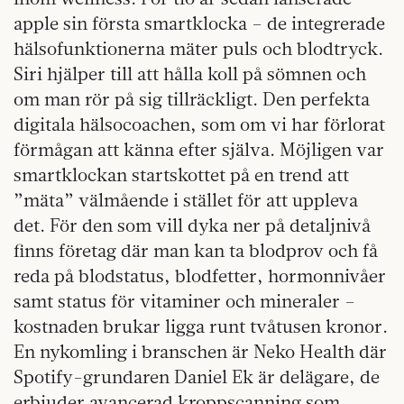
apple sin första smartklocka – de integrerade
hälsofunktionerna mäter puls och blodtryck.
Siri hjälper till att hålla koll på sömnen och
om man rör på sig tillräckligt. Den perfekta
digitala hälsocoachen, som om vi har förlorat
förmågan att känna efter själva. Möjligen var
smartklockan startskottet på en trend att
”mäta” välmående i stället för att uppleva
det. För den som vill dyka ner på detaljnivå
finns företag där man kan ta blodprov och få
reda på blodstatus, blodfetter, hormonnivåer
samt status för vitaminer och mineraler –
kostnaden brukar ligga runt tvåtusen kronor.
En nykomling i branschen är Neko Health där
Spotify-grundaren Daniel Ek är delägare, de
erbjuder avancerad kroppscanning som