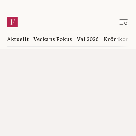
Aktuellt
Veckans Fokus
Val 2026
Krönikor
K