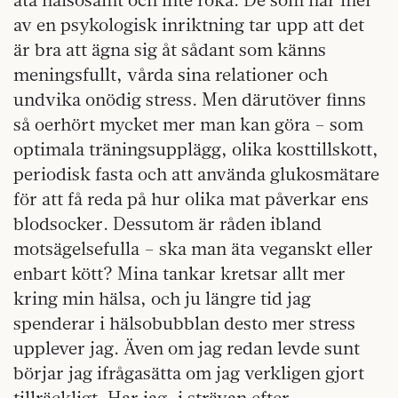
av en psykologisk inriktning tar upp att det
är bra att ägna sig åt sådant som känns
meningsfullt, vårda sina relationer och
undvika onödig stress. Men därutöver finns
så oerhört mycket mer man kan göra – som
optimala träningsupplägg, olika kosttillskott,
periodisk fasta och att använda glukosmätare
för att få reda på hur olika mat påverkar ens
blodsocker. Dessutom är råden ibland
motsägelsefulla – ska man äta veganskt eller
enbart kött? Mina tankar kretsar allt mer
kring min hälsa, och ju längre tid jag
spenderar i hälsobubblan desto mer stress
upplever jag. Även om jag redan levde sunt
börjar jag ifrågasätta om jag verkligen gjort
tillräckligt. Har jag, i strävan efter