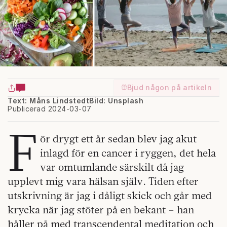
Bjud någon på artikeln
Text: Måns Lindstedt
Bild: Unsplash
Publicerad 2024-03-07
F
ör drygt ett år sedan blev jag akut
inlagd för en cancer i ryggen, det hela
var omtumlande särskilt då jag
upplevt mig vara hälsan själv. Tiden efter
utskrivning är jag i dåligt skick och går med
krycka när jag stöter på en bekant – han
håller på med transcendental meditation och