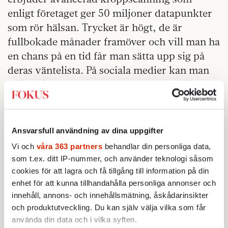
enligt företaget ger 50 miljoner datapunkter
som rör hälsan. Trycket är högt, de är
fullbokade månader framöver och vill man ha
en chans på en tid får man sätta upp sig på
deras väntelista. På sociala medier kan man
följa hälsoexperter som berättar om vilka
hälsoparametrar man ska ha koll på, gadgets
man kan använda, de perfekta
träningsuppläggen, kosttillskott, dieter och
Ansvarsfull användning av dina uppgifter
andra hälsosamma vanor man bör ha. Är
Vi och
våra 363 partners
behandlar din personliga data,
detta en glimt av framtiden? Kan vi alla bli
som t.ex. ditt IP-nummer, och använder teknologi såsom
lightversioner av techmiljardären Bryan
cookies för att lagra och få tillgång till information på din
Johnson?
enhet för att kunna tillhandahålla personliga annonser och
innehåll, annons- och innehållsmätning, åskådarinsikter
och produktutveckling. Du kan själv välja vilka som får
använda din data och i vilka syften.