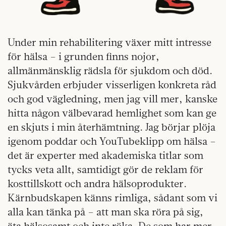
Under min rehabilitering växer mitt intresse
för hälsa – i grunden finns nojor,
allmänmänsklig rädsla för sjukdom och död.
Sjukvården erbjuder visserligen konkreta råd
och god vägledning, men jag vill mer, kanske
hitta någon välbevarad hemlighet som kan ge
en skjuts i min återhämtning. Jag börjar plöja
igenom poddar och YouTubeklipp om hälsa –
det är experter med akademiska titlar som
tycks veta allt, samtidigt gör de reklam för
kosttillskott och andra hälsoprodukter.
Kärnbudskapen känns rimliga, sådant som vi
alla kan tänka på – att man ska röra på sig,
äta hälsosamt och inte röka. De som har mer