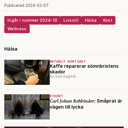
Publicerad 2024-03-07
Ingår i nummer 2024-10
Livsstil
Hälsa
Kost
Wellness
Hälsa
AKTUELLT
KORT SAGT
Kaffe reparerar sömnbristens
skador
Av: Kort Sagt
•
STICKET
Carl Johan Rehbinder:
Småprat är
vägen till lycka