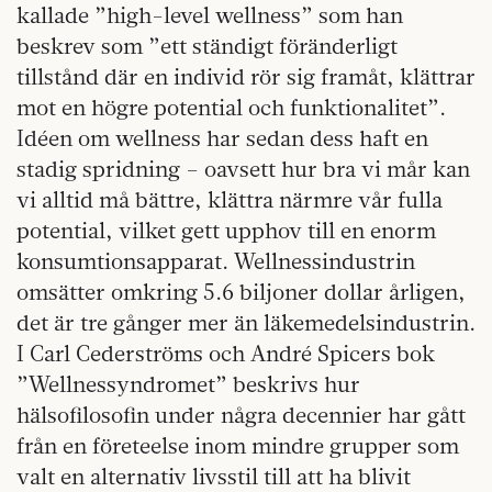
kallade ”high-level wellness” som han
beskrev som ”ett ständigt föränderligt
tillstånd där en individ rör sig framåt, klättrar
mot en högre potential och funktionalitet”.
Idéen om wellness har sedan dess haft en
stadig spridning – oavsett hur bra vi mår kan
vi alltid må bättre, klättra närmre vår fulla
potential, vilket gett upphov till en enorm
konsumtionsapparat. Wellnessindustrin
omsätter omkring 5.6 biljoner dollar årligen,
det är tre gånger mer än läkemedelsindustrin.
I Carl Cederströms och André Spicers bok
”Wellnessyndromet” beskrivs hur
hälsofilosofin under några decennier har gått
från en företeelse inom mindre grupper som
valt en alternativ livsstil till att ha blivit