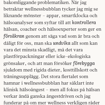
bakomliggande problematiken. När jag
betraktar wellnessbubblan tycker jag mig se
liknande mönster – appar, smartklocka och
kontrollera
hälsoanalyser som syftar till att
hälsan, coacher och hälsoexperter som ger en
försäkran
genom att säga vad som är bra och
undvika
dåligt för oss, man ska
allt som kan
vara det minsta skadligt, må det vara
plastförpackningar eller icke-ekologiska
förebygga
grönsaker, och att man försöker
sjukdom med rigida dieter, kosttillskott och
träningsupplägg. Det stora flertalet som
hamnar i wellnessbubblan har såklart inte
klinisk hälsoångest – men all fokus på hälsan
verkar ändå ganska ångestdriven och jag
funderar på om mer wellness verkligen råder