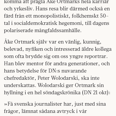
komma att prägla Åke Ortmarks hela karriär
och yrkesliv. Hans resa blir därmed också en
färd från ett monopolistiskt, folkhemskt 50-
tal i socialdemokratisk hegemoni, till dagens
polariserade mångfaldssamhälle.
Åke Ortmark själv var en vänlig, kunnig,
belevad, nyfiken och intresserad äldre kollega
som ofta brydde sig om oss yngre reportrar.
Han blev mentor för andra generationer, och
hans betydelse för DN:s nuvarande
chefredaktör, Peter Wolodarski, ska inte
underskattas. Wolodarski ger Ortmark sin
hyllning i en hel söndagskrönika (DN 21 okt):
»Få svenska journalister har, just med sina
frågor, lämnat sådana avtryck i vår