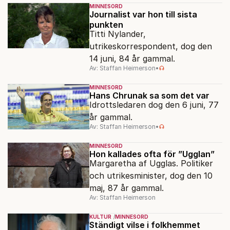
MINNESORD
Journalist var hon till sista
punkten
Titti Nylander,
utrikeskorrespondent, dog den
14 juni, 84 år gammal.
Av: Staffan Heimerson
•
MINNESORD
Hans Chrunak sa som det var
Idrottsledaren dog den 6 juni, 77
år gammal.
Av: Staffan Heimerson
•
MINNESORD
Hon kallades ofta för ”Ugglan”
Margaretha af Ugglas. Politiker
och utrikesminister, dog den 10
maj, 87 år gammal.
Av: Staffan Heimerson
KULTUR
MINNESORD
Ständigt vilse i folkhemmet