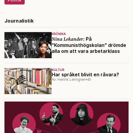
Journalistik
KRÖNIKA
Nina Lekander:
På
”Kommunisthögskolan” drömde
alla om att vara arbetarklass
KULTUR
Har språket blivit en råvara?
Av: Henrik Lenngren
•