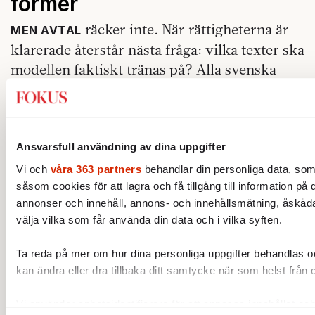
former
räcker inte. När rättigheterna är
MEN AVTAL
klarerade återstår nästa fråga: vilka texter ska
modellen faktiskt tränas på? Alla svenska
texter gör inte samma jobb. Amy Loutfi,
professor i datavetenskap vid Örebro
universitet och Linköpings universitet samt
programdirektör för WASP, talar om en
Ansvarsfull användning av dina uppgifter
svenska som rymmer både de stora offentliga
Vi och
våra 363 partners
behandlar din personliga data, som
språken och sådant som lätt hamnar utanför.
såsom cookies för att lagra och få tillgång till information på 
annonser och innehåll, annons- och innehållsmätning, åskåda
– För att en svensk språkmodell ska
välja vilka som får använda din data och i vilka syften.
representera hur svenska används i olika
Ta reda på mer om hur dina personliga uppgifter behandlas och
sammanhang behöver den möta svenska i
kan ändra eller dra tillbaka ditt samtycke när som helst från 
många former, till exempel nyhetstexter,
sakprosa, skönlitteratur, essäer, debatt,
Vi använder enhetsidentifierare för att anpassa innehållet och