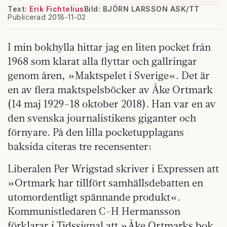
Text:
Erik Fichtelius
Bild: BJÖRN LARSSON ASK/TT
Publicerad 2018-11-02
I min bokhylla hittar jag en liten pocket från
1968 som klarat alla flyttar och gallringar
genom åren, »Maktspelet i Sverige«. Det är
en av flera maktspelsböcker av Åke Ortmark
(14 maj 1929–18 oktober 2018). Han var en av
den svenska journalistikens giganter och
förnyare. På den lilla pocketupplagans
baksida citeras tre recensenter:
Liberalen Per Wrigstad skriver i Expressen att
»Ortmark har tillfört samhällsdebatten en
utomordentligt spännande produkt«.
Kommunistledaren C-H Hermansson
förklarar i Tidssignal att »Åke Ortmarks bok