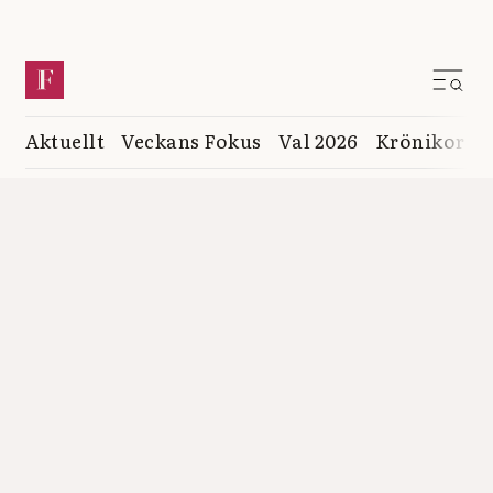
Aktuellt
Veckans Fokus
Val 2026
Krönikor
K